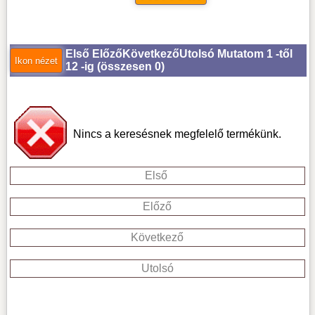
Első
Előző
Következő
Utolsó
Mutatom 1 -től
12 -ig (
összesen 0
)
Nincs a keresésnek megfelelő termékünk.
Első
Előző
Következő
Utolsó