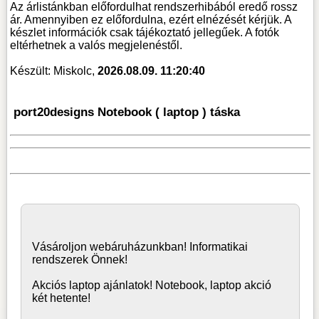
Az árlistánkban előfordulhat rendszerhibából eredő rossz
ár. Amennyiben ez előfordulna, ezért elnézését kérjük. A
készlet információk csak tájékoztató jellegűek. A fotók
eltérhetnek a valós megjelenéstől.
Készült: Miskolc,
2026.08.09. 11:20:40
port20designs Notebook ( laptop ) táska
Vásároljon
webáruház
unkban! Informatikai
rendszerek Önnek!
Akciós laptop ajánlatok! Notebook, laptop akció
két hetente!