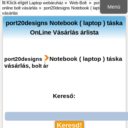
Itt Klick-elget
Laptop webáruház
»
Web-Bolt
»
port20designs
Menü
online bolt vásárlás
»
port20designs Notebook ( laptop ) táska
vásárlás
port20designs Notebook ( laptop ) táska
OnLine Vásárlás árlista
Notebook ( laptop ) táska
port20designs
vásárlás
, bolt ár
Kereső: