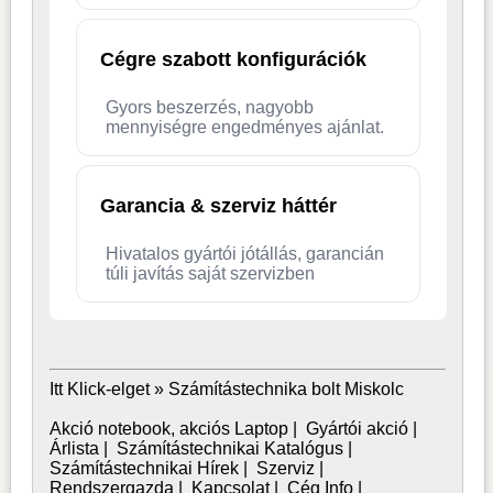
Cégre szabott konfigurációk
Gyors beszerzés, nagyobb
mennyiségre engedményes ajánlat.
Garancia & szerviz háttér
Hivatalos gyártói jótállás, garancián
túli javítás saját szervizben
Itt Klick-elget »
Számítástechnika bolt Miskolc
Akció notebook, akciós Laptop
|
Gyártói akció
|
Árlista
|
Számítástechnikai Katalógus
|
Számítástechnikai Hírek
|
Szerviz
|
Rendszergazda
|
Kapcsolat
|
Cég Info
|