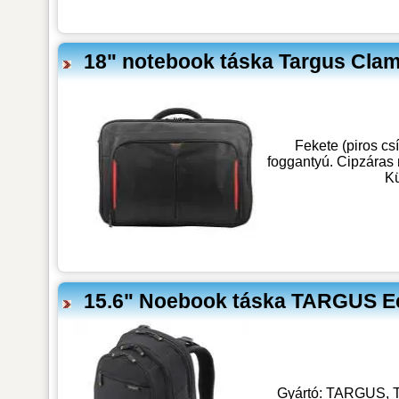
18" notebook táska Targus Clam
Fekete (piros cs
foggantyú. Cipzáras n
Kü
15.6" Noebook táska TARGUS E
Gyártó: TARGUS, Tí