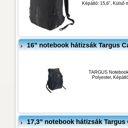
Képátló: 15,6", Külső 
16" notebook hátizsák Targus 
TARGUS Notebook h
Polyester, Képátl
17,3" notebook hátizsák Targus