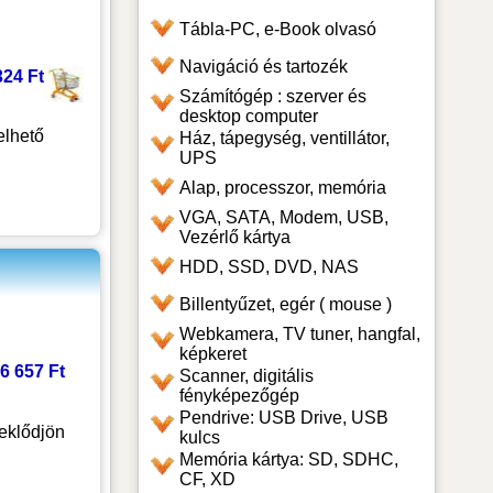
Tábla-PC, e-Book olvasó
Navigáció és tartozék
324 Ft
Számítógép : szerver és
desktop computer
lhető
Ház, tápegység, ventillátor,
UPS
Alap, processzor, memória
VGA, SATA, Modem, USB,
Vezérlő kártya
HDD, SSD, DVD, NAS
Billentyűzet, egér ( mouse )
Webkamera, TV tuner, hangfal,
képkeret
6 657 Ft
Scanner, digitális
fényképezőgép
Pendrive: USB Drive, USB
eklődjön
kulcs
Memória kártya: SD, SDHC,
CF, XD