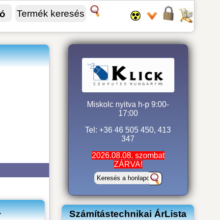
fó
Miskolc nyitva h-p 9:00-
17:00
Tel: +36 46 505 450, 413
347
2026.08.08. szombat
ZÁRVA!
L
Számítástechnikai ÁrLista