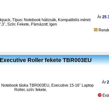
Ár
25 
pack, Típus: Notebook hátizsák, Kompatibilis méret:
.3", Szín: Fekete, Párnázott: Igen
Rende
Executive Roller fekete TBR003EU
Ár
2
Notebook táska TBR003EU, Executive 15-16" Laptop
Roller, szín: fekete,
Érd