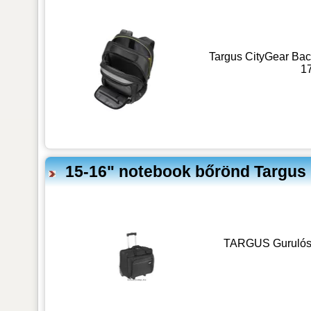
Targus CityGear Back
17
15-16" notebook bőrönd Targus 
TARGUS Gurulós 