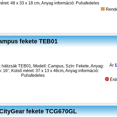
méret: 48 x 33 x 18 cm, Anyag információ: Puhafedeles
Rende
Campus fekete TEB01
Ár
1
átizsák TEB01, Modell: Campus, Szín: Fekete, Anyag:
ó: 16", Külső méret: 37 x 13 x 46cm, Anyag információ:
Puhafedeles
Érd
 CityGear fekete TCG670GL