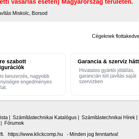
letti vásárlás esetén) Magyarország területén.
avítás Miskolc, Borsod
Cégeknek flottaked
re szabott
Garancia & szerviz hátt
igurációk
Hivatalos gyártói jótállás,
garancián túli javítás saját
rs beszerzés, nagyobb
szervizben
nyiségre engedményes
lat.
ista
|
Számítástechnikai Katalógus
|
Számítástechnikai Hírek
|
Fórumok
. https://www.klickcomp.hu - Minden jog fenntartva!