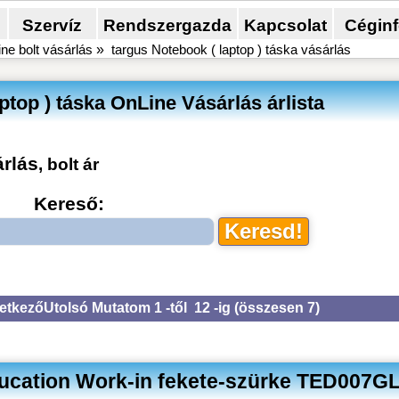
Szervíz
Rendszergazda
Kapcsolat
Cégin
ine bolt vásárlás
»
targus Notebook ( laptop ) táska vásárlás
ptop ) táska OnLine Vásárlás árlista
árlás
, bolt ár
Kereső:
etkező
Utolsó
Mutatom 1 -től 12 -ig (
összesen 7
)
ducation Work-in fekete-szürke TED007G