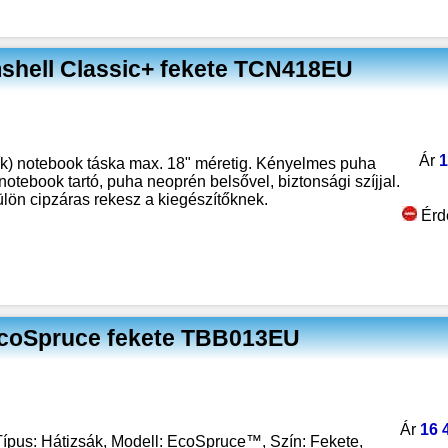
shell Classic+ fekete TCN418EU
Ár
1
ík) notebook táska max. 18" méretig. Kényelmes puha
otebook tartó, puha neoprén belsővel, biztonsági szíjjal.
lön cipzáras rekesz a kiegészítőknek.
Érd
coSpruce fekete TBB013EU
Ár
16 
pus: Hátizsák, Modell: EcoSpruce™, Szín: Fekete,