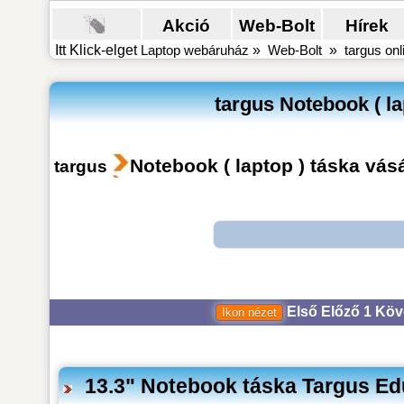
Akció
Web-Bolt
Hírek
Itt Klick-elget
Laptop webáruház
»
Web-Bolt
»
targus onl
targus Notebook ( la
Notebook ( laptop ) táska vás
targus
Első
Előző
1
Köv
13.3" Notebook táska Targus E