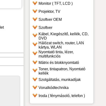
Monitor ( TFT, LCD )
Projektor, TV
Szoftver OEM
let
Szoftver
Kábel, Kiegészítő, kellék, CD,
DVD
Hálózat switch, router, LAN
kártya, WLAN
Nyomtató tinta, lézer,
multifunkciós
Mátrix és blokknyomtató
Toner, tintapatron, Nyomtató
kellék
Szolgáltatás, munkadíjak
Vonalkódtechnika
Iroda ( fénymásoló, telefon )