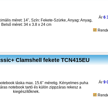
Ár
6 
ális méret: 14", Szín: Fekete-Szürke, Anyag: Anyag,
Belső méret: 34 x 3.8 x 24 cm
Rende
assic+ Clamshell fekete TCN415EU
Ár
9 
 notebook táska max. 15.6" méretig. Kényelmes puha
áras notebook tartó és külön zippzáras rekesz a
kiegészítőknek.
Rende