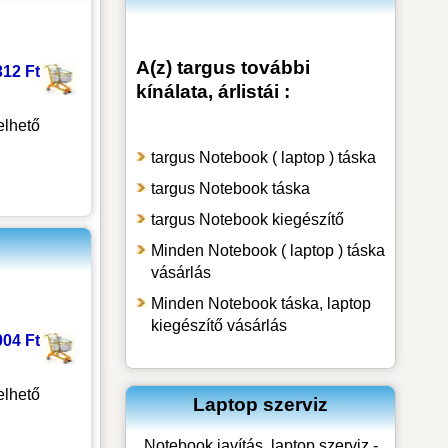
A(z) targus további
312 Ft
kínálata, árlistái :
lhető
targus Notebook ( laptop ) táska
targus Notebook táska
targus Notebook kiegészítő
Minden Notebook ( laptop ) táska
vásárlás
Minden Notebook táska, laptop
kiegészítő vásárlás
004 Ft
lhető
Laptop szerviz
Notebook javítás, laptop szerviz -