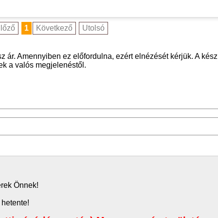
lőző
1
Következő
Utolsó
z ár. Amennyiben ez előfordulna, ezért elnézését kérjük. A kész
nek a valós megjelenéstől.
zerek Önnek!
 hetente!