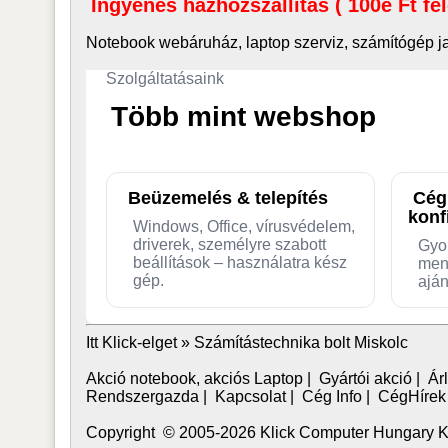
Ingyenes házhozszállítás ( 100e Ft fe
Notebook webáruház, laptop
szerviz, számítógép j
Szolgáltatásaink
Több mint webshop
Beüzemelés & telepítés
Cég
konf
Windows, Office, vírusvédelem,
driverek, személyre szabott
Gyo
beállítások – használatra kész
men
gép.
aján
Itt Klick-elget »
Számítástechnika bolt Miskolc
Akció notebook, akciós Laptop
|
Gyártói akció
|
Árl
Rendszergazda
|
Kapcsolat
|
Cég Info
|
CégHírek
Copyright © 2005-2026 Klick Computer Hungary Kft