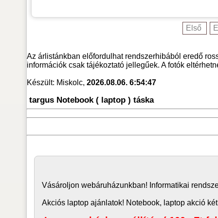
Első
E
Az árlistánkban előfordulhat rendszerhibából eredő ross
információk csak tájékoztató jellegűek. A fotók eltérhet
Készült: Miskolc,
2026.08.06. 6:54:47
targus Notebook ( laptop ) táska
Vásároljon
webáruház
unkban! Informatikai rends
Akciós laptop ajánlatok! Notebook, laptop akció két