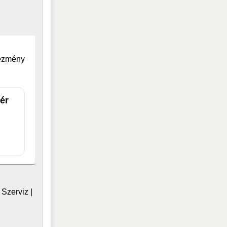
vezmény
ér
|
Szerviz
|