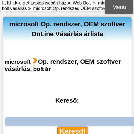
Itt Klick-elget
Laptop webáruház
»
Web-Bolt
»
microsoft online
Menü
bolt vásárlás
»
microsoft Op. rendszer, OEM szoftver vásárlás
microsoft Op. rendszer, OEM szoftver
OnLine Vásárlás árlista
Op. rendszer, OEM szoftver
microsoft
vásárlás
, bolt ár
Kereső: