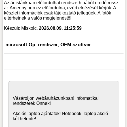
Az árlistánkban előfordulhat rendszerhibából eredő rossz
ár. Amennyiben ez előfordulna, ezért elnézését kérjük. A
készlet információk csak tájékoztató jellegűek. A fotók
eltérhetnek a valós megjelenéstől.
Készült: Miskolc,
2026.08.09. 11:25:59
microsoft Op. rendszer, OEM szoftver
Vásároljon
webáruház
unkban! Informatikai
rendszerek Önnek!
Akciós laptop ajánlatok! Notebook, laptop akció
két hetente!