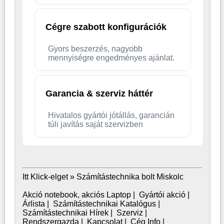
Cégre szabott konfigurációk
Gyors beszerzés, nagyobb
mennyiségre engedményes ajánlat.
Garancia & szerviz háttér
Hivatalos gyártói jótállás, garancián
túli javítás saját szervizben
Itt Klick-elget »
Számítástechnika bolt Miskolc
Akció notebook, akciós Laptop
|
Gyártói akció
|
Árlista
|
Számítástechnikai Katalógus
|
Számítástechnikai Hírek
|
Szerviz
|
Rendszergazda
|
Kapcsolat
|
Cég Info
|