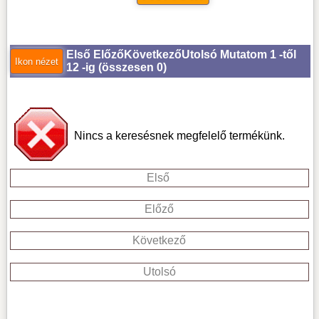
Első
Előző
Következő
Utolsó
Mutatom 1 -től
12 -ig (
összesen 0
)
Nincs a keresésnek megfelelő termékünk.
Első
Előző
Következő
Utolsó