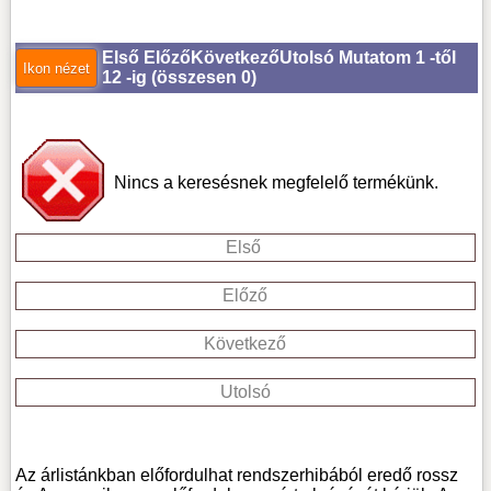
Első
Előző
Következő
Utolsó
Mutatom 1 -től
12 -ig (
összesen 0
)
Nincs a keresésnek megfelelő termékünk.
Első
Előző
Következő
Utolsó
Az árlistánkban előfordulhat rendszerhibából eredő rossz