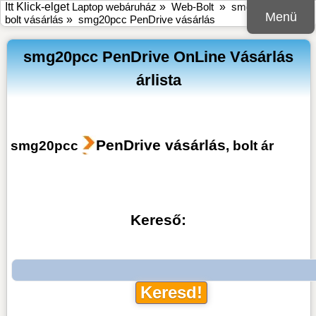
Itt Klick-elget
Laptop webáruház
»
Web-Bolt
»
smg20pcc online
Menü
bolt vásárlás
»
smg20pcc PenDrive vásárlás
smg20pcc PenDrive OnLine Vásárlás
árlista
PenDrive vásárlás
smg20pcc
, bolt ár
Kereső: