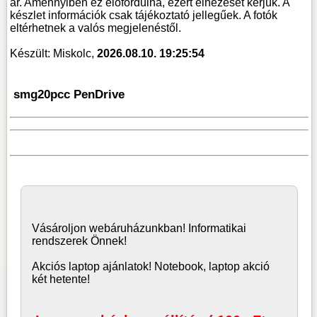
ár. Amennyiben ez előfordulna, ezért elnézését kérjük. A
készlet információk csak tájékoztató jellegűek. A fotók
eltérhetnek a valós megjelenéstől.
Készült: Miskolc,
2026.08.10. 19:25:54
smg20pcc PenDrive
Vásároljon
webáruház
unkban! Informatikai
rendszerek Önnek!
Akciós laptop ajánlatok! Notebook, laptop akció
két hetente!