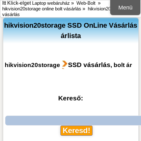
Itt Klick-elget
Laptop webáruház
»
Web-Bolt
»
Menü
hikvision20storage online bolt vásárlás
»
hikvision20storage SSD
vásárlás
hikvision20storage SSD OnLine Vásárlás
árlista
SSD vásárlás
hikvision20storage
, bolt ár
Kereső: