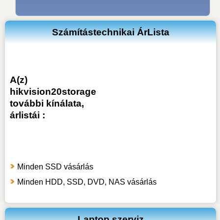
Számítástechnikai ÁrLista
A(z)
hikvision20storage
további kínálata,
árlistái :
Minden SSD vásárlás
Minden HDD, SSD, DVD, NAS vásárlás
Laptop szerviz