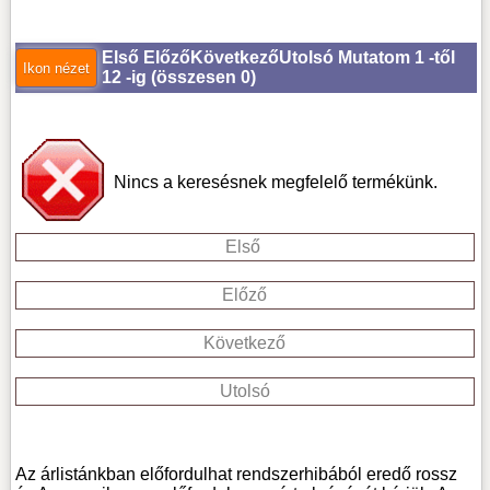
Első
Előző
Következő
Utolsó
Mutatom 1 -től
12 -ig (
összesen 0
)
Nincs a keresésnek megfelelő termékünk.
Első
Előző
Következő
Utolsó
Az árlistánkban előfordulhat rendszerhibából eredő rossz