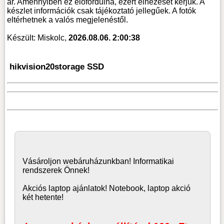
ár. Amennyiben ez előfordulna, ezért elnézését kérjük. A
készlet információk csak tájékoztató jellegűek. A fotók
eltérhetnek a valós megjelenéstől.
Készült: Miskolc,
2026.08.06. 2:00:38
hikvision20storage SSD
Vásároljon
webáruház
unkban! Informatikai
rendszerek Önnek!
Akciós laptop ajánlatok! Notebook, laptop akció
két hetente!