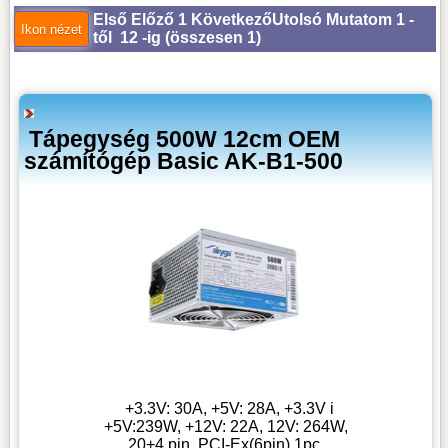
Első
Előző
1
Következő
Utolsó
Mutatom 1 -
től 12 -ig (
összesen 1
)
Tápegység 500W 12cm OEM
számítógép Basic AK-B1-500
+3.3V: 30A, +5V: 28A, +3.3V i
+5V:239W, +12V: 22A, 12V: 264W,
20+4 pin, PCI-Ex(6pin) 1pc,