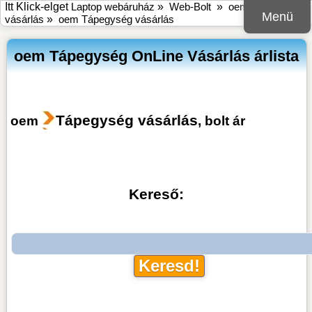
Itt Klick-elget
Laptop webáruház
»
Web-Bolt
»
oem online bolt
Menü
vásárlás
»
oem Tápegység vásárlás
oem Tápegység OnLine Vásárlás árlista
Tápegység vásárlás
oem
, bolt ár
Kereső: