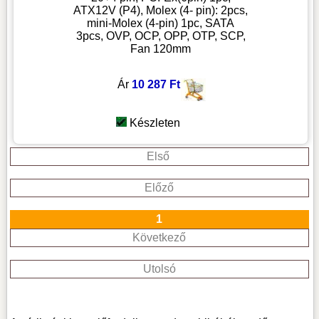
ATX12V (P4), Molex (4- pin): 2pcs,
mini-Molex (4-pin) 1pc, SATA
3pcs, OVP, OCP, OPP, OTP, SCP,
Fan 120mm
Ár
10 287 Ft
Készleten
Első
Előző
1
Következő
Utolsó