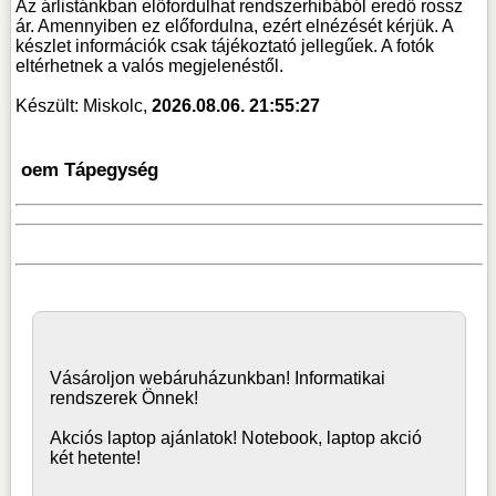
Az árlistánkban előfordulhat rendszerhibából eredő rossz
ár. Amennyiben ez előfordulna, ezért elnézését kérjük. A
készlet információk csak tájékoztató jellegűek. A fotók
eltérhetnek a valós megjelenéstől.
Készült: Miskolc,
2026.08.06. 21:55:27
oem Tápegység
Vásároljon
webáruház
unkban! Informatikai
rendszerek Önnek!
Akciós laptop ajánlatok! Notebook, laptop akció
két hetente!