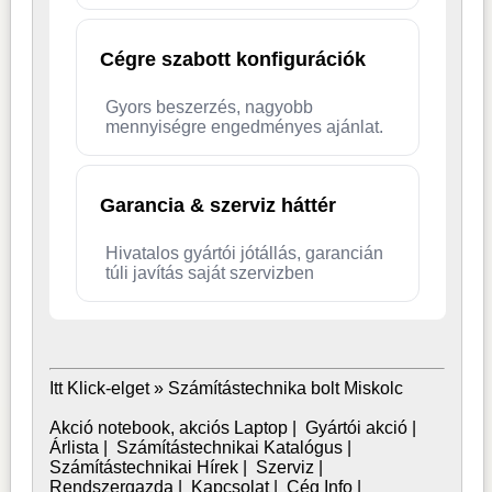
Cégre szabott konfigurációk
Gyors beszerzés, nagyobb
mennyiségre engedményes ajánlat.
Garancia & szerviz háttér
Hivatalos gyártói jótállás, garancián
túli javítás saját szervizben
Itt Klick-elget »
Számítástechnika bolt Miskolc
Akció notebook, akciós Laptop
|
Gyártói akció
|
Árlista
|
Számítástechnikai Katalógus
|
Számítástechnikai Hírek
|
Szerviz
|
Rendszergazda
|
Kapcsolat
|
Cég Info
|