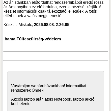
Az árlistánkban előfordulhat rendszerhibából eredő rossz
ár. Amennyiben ez előfordulna, ezért elnézését kérjük. A
készlet információk csak tájékoztató jellegűek. A fotók
eltérhetnek a valós megjelenéstől.
Készült: Miskolc,
2026.08.08. 2:26:05
hama Túlfeszültség-védelem
Vásároljon
webáruház
unkban! Informatikai
rendszerek Önnek!
Akciós laptop ajánlatok! Notebook, laptop akció
két hetente!