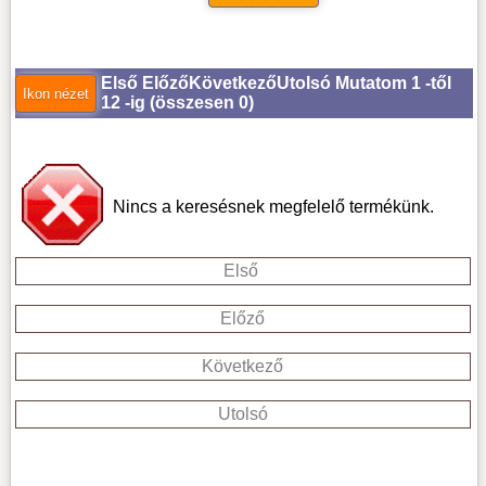
Első
Előző
Következő
Utolsó
Mutatom 1 -től
12 -ig (
összesen 0
)
Nincs a keresésnek megfelelő termékünk.
Első
Előző
Következő
Utolsó