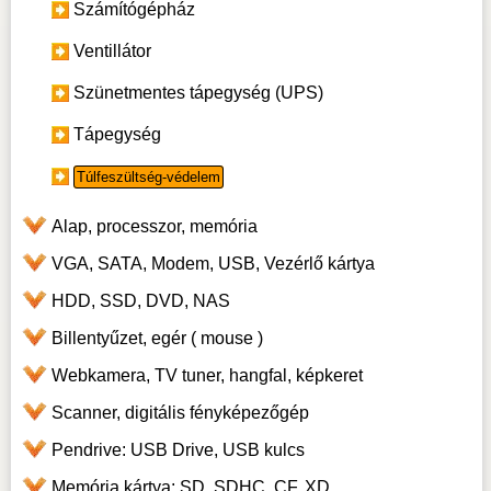
Számítógépház
Ventillátor
Szünetmentes tápegység (UPS)
Tápegység
Túlfeszültség-védelem
Alap, processzor, memória
VGA, SATA, Modem, USB, Vezérlő kártya
HDD, SSD, DVD, NAS
Billentyűzet, egér ( mouse )
Webkamera, TV tuner, hangfal, képkeret
Scanner, digitális fényképezőgép
Pendrive: USB Drive, USB kulcs
Memória kártya: SD, SDHC, CF, XD