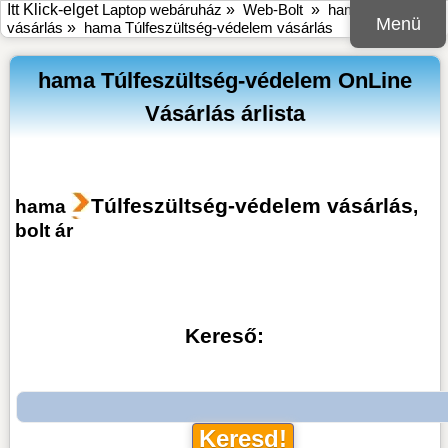
Itt Klick-elget
Laptop webáruház
»
Web-Bolt
»
hama online bolt
Menü
vásárlás
»
hama Túlfeszültség-védelem vásárlás
hama Túlfeszültség-védelem OnLine
Vásárlás árlista
Túlfeszültség-védelem vásárlás
hama
,
bolt ár
Kereső: