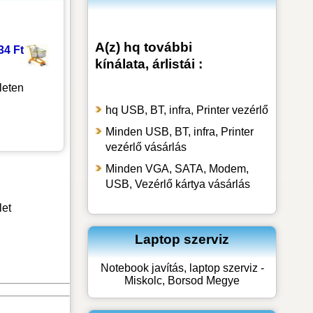
A(z) hq további
34 Ft
kínálata, árlistái :
leten
hq USB, BT, infra, Printer vezérlő
Minden USB, BT, infra, Printer
vezérlő vásárlás
Minden VGA, SATA, Modem,
USB, Vezérlő kártya vásárlás
let
Laptop szerviz
Notebook javítás, laptop szerviz -
Miskolc, Borsod Megye