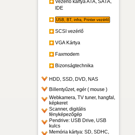
Vezérlő kártya ATA, SATA,
IDE
USB, BT, infra, Printer vezérlő
SCSI vezérlő
VGA Kártya
Faxmodem
Bizonságtechnika
HDD, SSD, DVD, NAS
Billentyűzet, egér ( mouse )
Webkamera, TV tuner, hangfal,
képkeret
Scanner, digitális
fényképezőgép
Pendrive: USB Drive, USB
kulcs
Memória kártya: SD, SDHC,