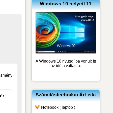
Windows 10 helyett 11
A Windows 10 nyugdíjba vonul: Itt
az idő a váltásra.
vezmény
Számítástechnikai ÁrLista
ér
Notebook ( laptop )