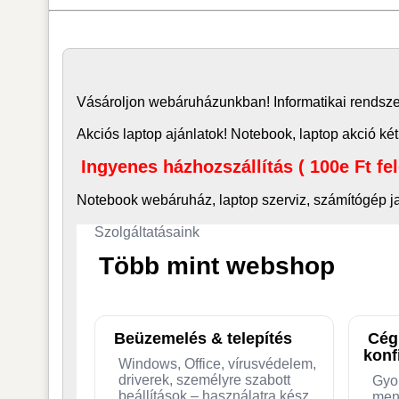
Vásároljon
webáruház
unkban! Informatikai rends
Akciós laptop ajánlatok! Notebook, laptop akció két
Ingyenes házhozszállítás ( 100e Ft fe
Notebook webáruház, laptop
szerviz, számítógép j
Szolgáltatásaink
Több mint webshop
Beüzemelés & telepítés
Cég
konf
Windows, Office, vírusvédelem,
driverek, személyre szabott
Gyo
beállítások – használatra kész
men