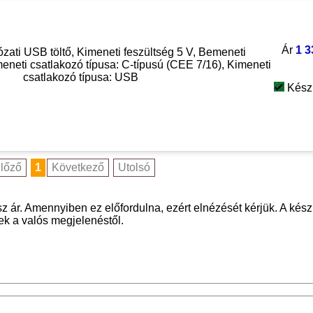
Ár
1 3
ózati USB töltő, Kimeneti feszültség 5 V, Bemeneti
meneti csatlakozó típusa: C-típusú (CEE 7/16), Kimeneti
csatlakozó típusa: USB
Kész
lőző
1
Következő
Utolsó
z ár. Amennyiben ez előfordulna, ezért elnézését kérjük. A kész
nek a valós megjelenéstől.