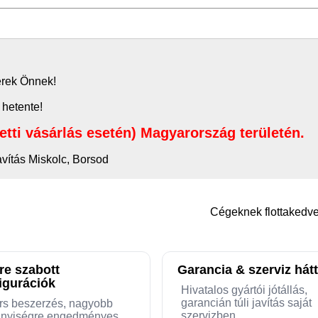
zerek Önnek!
 hetente!
letti vásárlás esetén) Magyarország területén.
avítás Miskolc, Borsod
Cégeknek flottaked
re szabott
Garancia & szerviz hátt
igurációk
Hivatalos gyártói jótállás,
garancián túli javítás saját
rs beszerzés, nagyobb
szervizben
nyiségre engedményes