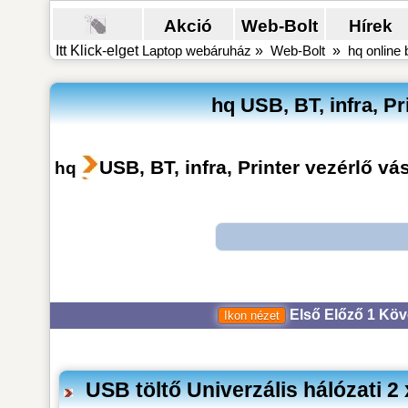
Akció
Web-Bolt
Hírek
Itt Klick-elget
Laptop webáruház
»
Web-Bolt
»
hq online 
hq USB, BT, infra, Pr
USB, BT, infra, Printer vezérlő vá
hq
Első
Előző
1
Köv
USB töltő Univerzális hálózati 