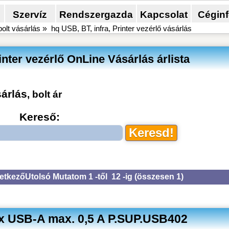
Szervíz
Rendszergazda
Kapcsolat
Cégin
bolt vásárlás
»
hq USB, BT, infra, Printer vezérlő vásárlás
inter vezérlő OnLine Vásárlás árlista
sárlás
, bolt ár
Kereső:
etkező
Utolsó
Mutatom 1 -től 12 -ig (
összesen 1
)
2 x USB-A max. 0,5 A P.SUP.USB402