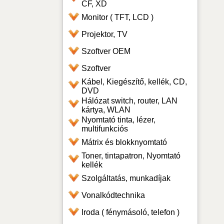
CF, XD
Monitor ( TFT, LCD )
Projektor, TV
Szoftver OEM
Szoftver
Kábel, Kiegészítő, kellék, CD,
DVD
Hálózat switch, router, LAN
kártya, WLAN
Nyomtató tinta, lézer,
multifunkciós
Mátrix és blokknyomtató
Toner, tintapatron, Nyomtató
kellék
Szolgáltatás, munkadíjak
Vonalkódtechnika
Iroda ( fénymásoló, telefon )