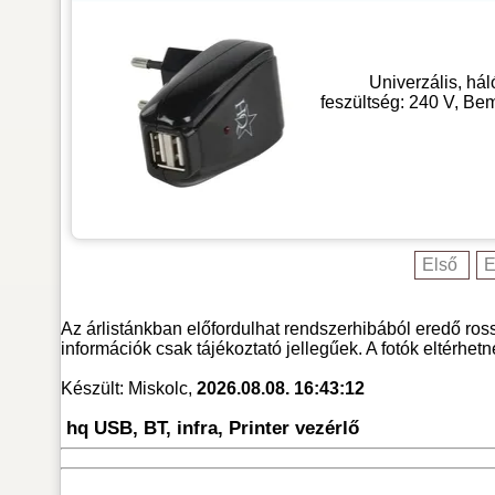
Univerzális, hál
feszültség: 240 V, Be
Első
E
Az árlistánkban előfordulhat rendszerhibából eredő ross
információk csak tájékoztató jellegűek. A fotók eltérhet
Készült: Miskolc,
2026.08.08. 16:43:12
hq USB, BT, infra, Printer vezérlő