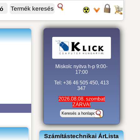
fó
Miskolc nyitva h-p 9:00-
17:00
Tel: +36 46 505 450, 413
347
2026.08.08. szombat
ZÁRVA!
Számítástechnikai ÁrLista