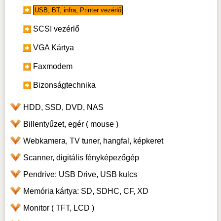
USB, BT, infra, Printer vezérlő
SCSI vezérlő
VGA Kártya
Faxmodem
Bizonságtechnika
HDD, SSD, DVD, NAS
Billentyűzet, egér ( mouse )
Webkamera, TV tuner, hangfal, képkeret
Scanner, digitális fényképezőgép
Pendrive: USB Drive, USB kulcs
Memória kártya: SD, SDHC, CF, XD
Monitor ( TFT, LCD )