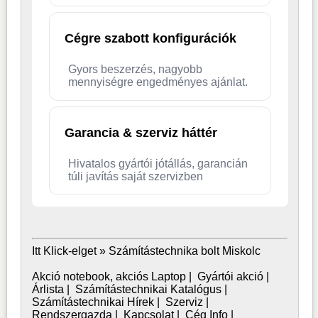
Cégre szabott konfigurációk
Gyors beszerzés, nagyobb
mennyiségre engedményes ajánlat.
Garancia & szerviz háttér
Hivatalos gyártói jótállás, garancián
túli javítás saját szervizben
Itt Klick-elget »
Számítástechnika bolt Miskolc
Akció notebook, akciós Laptop
|
Gyártói akció
|
Árlista
|
Számítástechnikai Katalógus
|
Számítástechnikai Hírek
|
Szerviz
|
Rendszergazda
|
Kapcsolat
|
Cég Info
|