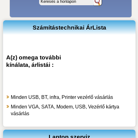
Számítástechnikai ÁrLista
A(z) omega további
kínálata, árlistái :
Minden USB, BT, infra, Printer vezérlő vásárlás
Minden VGA, SATA, Modem, USB, Vezérlő kártya
vásárlás
Laptop szerviz