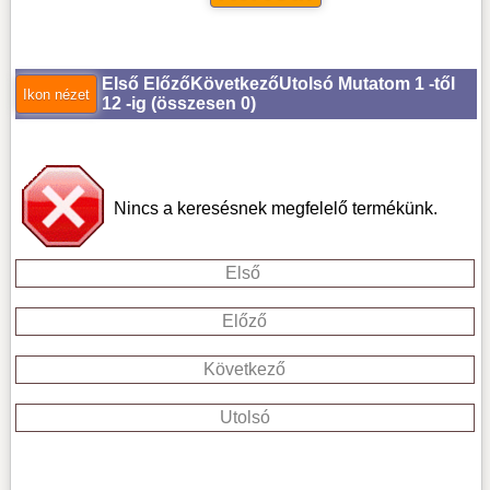
Első
Előző
Következő
Utolsó
Mutatom 1 -től
12 -ig (
összesen 0
)
Nincs a keresésnek megfelelő termékünk.
Első
Előző
Következő
Utolsó