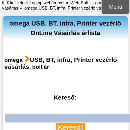
Itt Klick-elget
Laptop webáruház
»
Web-Bolt
»
omega online bolt
Menü
vásárlás
»
omega USB, BT, infra, Printer vezérlő vásárlás
omega USB, BT, infra, Printer vezérlő
OnLine Vásárlás árlista
USB, BT, infra, Printer vezérlő
omega
vásárlás
, bolt ár
Kereső: