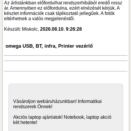
Az árlistánkban előfordulhat rendszerhibából eredő rossz
ár. Amennyiben ez előfordulna, ezért elnézését kérjük. A
készlet információk csak tájékoztató jellegűek. A fotók
eltérhetnek a valós megjelenéstől.
Készült: Miskolc,
2026.08.10. 9:26:28
omega USB, BT, infra, Printer vezérlő
Vásároljon
webáruház
unkban! Informatikai
rendszerek Önnek!
Akciós laptop ajánlatok! Notebook, laptop akció
két hetente!