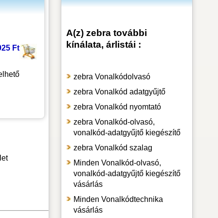
A(z) zebra további
kínálata, árlistái :
925 Ft
lhető
zebra Vonalkódolvasó
zebra Vonalkód adatgyűjtő
zebra Vonalkód nyomtató
zebra Vonalkód-olvasó,
vonalkód-adatgyűjtő kiegészítő
zebra Vonalkód szalag
let
Minden Vonalkód-olvasó,
vonalkód-adatgyűjtő kiegészítő
vásárlás
Minden Vonalkódtechnika
vásárlás