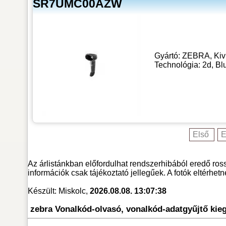
SR7UMC00AZW
Gyártó: ZEBRA, Kivit
Technológia: 2d, Blu
Első
E
Az árlistánkban előfordulhat rendszerhibából eredő ross
információk csak tájékoztató jellegűek. A fotók eltérhet
Készült: Miskolc,
2026.08.08. 13:07:38
zebra Vonalkód-olvasó, vonalkód-adatgyűjtő kie