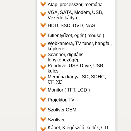
Alap, processzor, memória
VGA, SATA, Modem, USB,
Vezérlő kártya
HDD, SSD, DVD, NAS
Billentyűzet, egér ( mouse )
Webkamera, TV tuner, hangfal,
képkeret
Scanner, digitális
fényképezőgép
Pendrive: USB Drive, USB
kulcs
Memória kártya: SD, SDHC,
CF, XD
Monitor ( TFT, LCD )
Projektor, TV
Szoftver OEM
Szoftver
Kábel, Kiegészítő, kellék, CD,