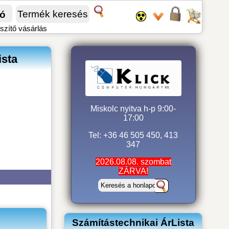
fó
szítő vásárlás
ista
Miskolc nyitva h-p 9:00-
17:00
Tel: +36 46 505 450, 413
347
2026.08.08. szombat
ZÁRVA!
Számítástechnikai ÁrLista