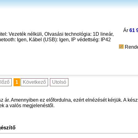
Ár
61 
el: Vezeték nélküli, Olvasási technológia: 1D lineár,
etooth: Igen, Kábel (USB): Igen, IP védettség: IP42
Rende
lőző
1
Következő
Utolsó
z ár. Amennyiben ez előfordulna, ezért elnézését kérjük. A kész
nek a valós megjelenéstől.
gészítő