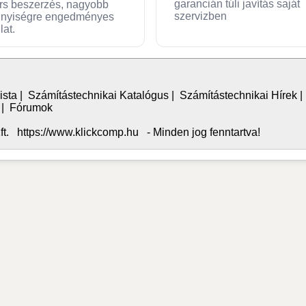
garancián túli javítás saját
rs beszerzés, nagyobb
szervizben
nyiségre engedményes
lat.
ista
|
Számítástechnikai Katalógus
|
Számítástechnikai Hírek
|
Fórumok
. https://www.klickcomp.hu - Minden jog fenntartva!