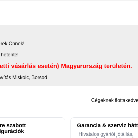
zerek Önnek!
 hetente!
letti vásárlás esetén) Magyarország területén.
avítás Miskolc, Borsod
Cégeknek flottaked
re szabott
Garancia & szerviz hátt
igurációk
Hivatalos gyártói jótállás,