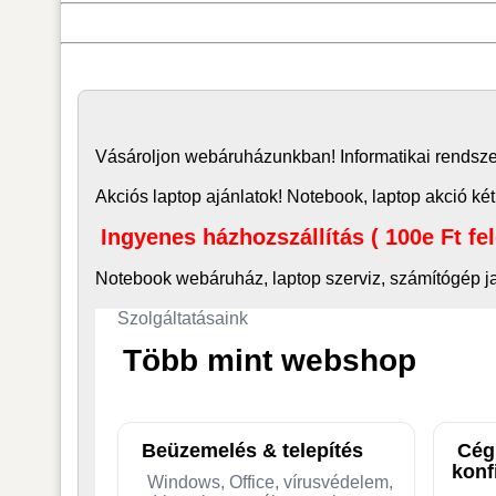
Vásároljon
webáruház
unkban! Informatikai rends
Akciós laptop ajánlatok! Notebook, laptop akció két
Ingyenes házhozszállítás ( 100e Ft fe
Notebook webáruház, laptop
szerviz, számítógép j
Szolgáltatásaink
Több mint webshop
Beüzemelés & telepítés
Cég
konf
Windows, Office, vírusvédelem,