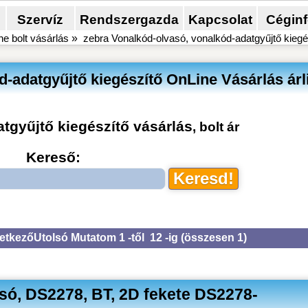
Szervíz
Rendszergazda
Kapcsolat
Cégin
ne bolt vásárlás
»
zebra Vonalkód-olvasó, vonalkód-adatgyűjtő kiegé
-adatgyűjtő kiegészítő OnLine Vásárlás árl
tgyűjtő kiegészítő vásárlás
, bolt ár
Kereső:
etkező
Utolsó
Mutatom 1 -től 12 -ig (
összesen 1
)
ó, DS2278, BT, 2D fekete DS2278-