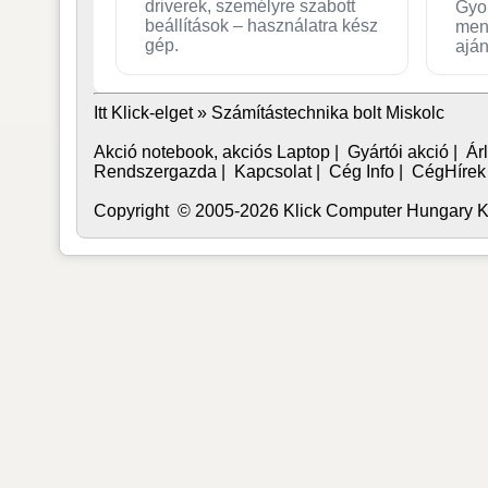
driverek, személyre szabott
Gyo
beállítások – használatra kész
men
gép.
aján
Itt Klick-elget »
Számítástechnika bolt Miskolc
Akció notebook, akciós Laptop
|
Gyártói akció
|
Árl
Rendszergazda
|
Kapcsolat
|
Cég Info
|
CégHírek
Copyright © 2005-2026 Klick Computer Hungary Kft