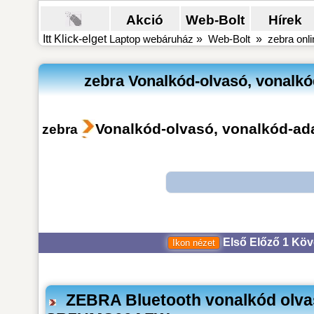
Akció
Web-Bolt
Hírek
Itt Klick-elget
Laptop webáruház
»
Web-Bolt
»
zebra onli
zebra Vonalkód-olvasó, vonalkód
Vonalkód-olvasó, vonalkód-ada
zebra
Első
Előző
1
Köv
ZEBRA Bluetooth vonalkód olvas