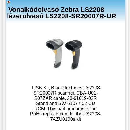
Vonalkódolvasó Zebra LS2208
lézerolvasó LS2208-SR20007R-UR
USB Kit, Black: Includes LS2208-
SR20007R scanner, CBA-U01-
S07ZAR cable, 20-61019-02R
Stand and SW-61077-02 CD
ROM. This part numbers is the
RoHs replacement for the LS2208-
7AZU0100s kit