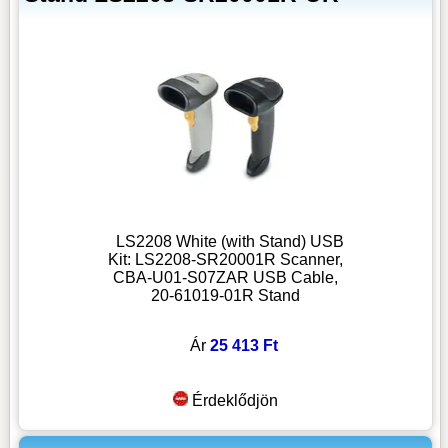
LS2208 White (with Stand) USB
Kit: LS2208-SR20001R Scanner,
CBA-U01-S07ZAR USB Cable,
20-61019-01R Stand
Ár
25 413 Ft
Érdeklődjön