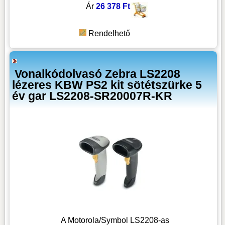
Ár
26 378 Ft
Rendelhető
Vonalkódolvasó Zebra LS2208
lézeres KBW PS2 kit sötétszürke 5
év gar LS2208-SR20007R-KR
A Motorola/Symbol LS2208-as