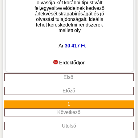
olvasója két korábbi típust vált
fel,egyesítve elődeinek kedvező
árfekvését,strapabíróságát és jó
olvasási tulajdonságait. Ideális
lehet kereskedelmi rendszerek
mellett oly
Ár
30 417 Ft
Érdeklődjön
Első
Előző
1
Következő
Utolsó