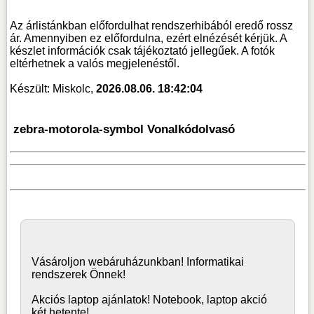
Az árlistánkban előfordulhat rendszerhibából eredő rossz
ár. Amennyiben ez előfordulna, ezért elnézését kérjük. A
készlet információk csak tájékoztató jellegűek. A fotók
eltérhetnek a valós megjelenéstől.
Készült: Miskolc,
2026.08.06. 18:42:04
zebra-motorola-symbol Vonalkódolvasó
Vásároljon
webáruház
unkban! Informatikai
rendszerek Önnek!
Akciós laptop ajánlatok! Notebook, laptop akció
két hetente!