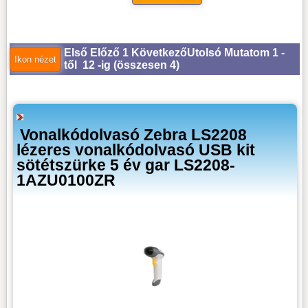
Első
Előző
1
Következő
Utolsó
Mutatom 1 -
től 12 -ig (
összesen 4
)
Vonalkódolvasó Zebra LS2208
lézeres vonalkódolvasó USB kit
sötétszürke 5 év gar LS2208-
1AZU0100ZR