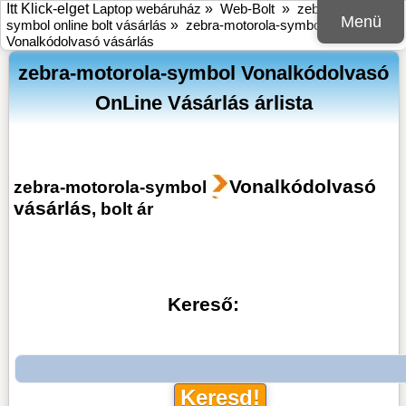
Itt Klick-elget
Laptop webáruház
»
Web-Bolt
»
zebra-motorola-
Menü
symbol online bolt vásárlás
»
zebra-motorola-symbol
Vonalkódolvasó vásárlás
zebra-motorola-symbol Vonalkódolvasó
OnLine Vásárlás árlista
Vonalkódolvasó
zebra-motorola-symbol
vásárlás
, bolt ár
Kereső: