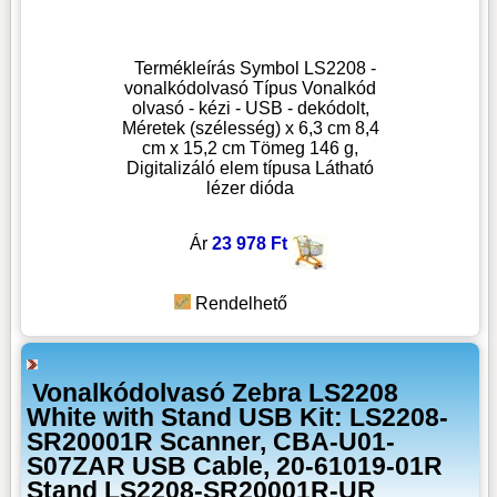
Termékleírás Symbol LS2208 -
vonalkódolvasó Típus Vonalkód
olvasó - kézi - USB - dekódolt,
Méretek (szélesség) x 6,3 cm 8,4
cm x 15,2 cm Tömeg 146 g,
Digitalizáló elem típusa Látható
lézer dióda
Ár
23 978 Ft
Rendelhető
Vonalkódolvasó Zebra LS2208
White with Stand USB Kit: LS2208-
SR20001R Scanner, CBA-U01-
S07ZAR USB Cable, 20-61019-01R
Stand LS2208-SR20001R-UR