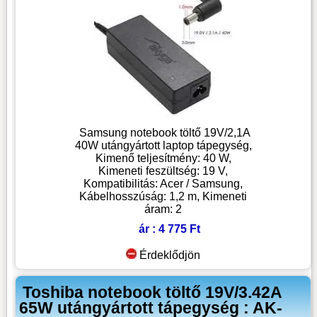
Samsung notebook töltő 19V/2,1A
40W utángyártott laptop tápegység,
Kimenő teljesítmény: 40 W,
Kimeneti feszültség: 19 V,
Kompatibilitás: Acer / Samsung,
Kábelhosszúság: 1,2 m, Kimeneti
áram: 2
ár : 4 775 Ft
Érdeklődjön
Toshiba notebook töltő 19V/3.42A
65W utángyártott tápegység : AK-