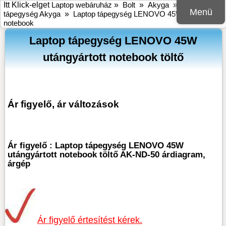
Itt Klick-elget
Laptop webáruház
»
Bolt
»
Akyga
»
Laptop
Menü
tápegység Akyga
»
Laptop tápegység LENOVO 45W utángyártott
notebook
Laptop tápegység LENOVO 45W
utángyártott notebook töltő
Ár figyelő, ár változások
Ár figyelő : Laptop tápegység LENOVO 45W
utángyártott notebook töltő AK-ND-50 árdiagram,
árgép
Ár figyelő értesítést kérek.