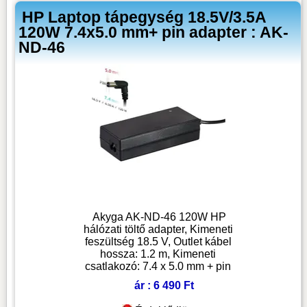
HP Laptop tápegység 18.5V/3.5A
120W 7.4x5.0 mm+ pin adapter : AK-
ND-46
Akyga AK-ND-46 120W HP
hálózati töltő adapter, Kimeneti
feszültség 18.5 V, Outlet kábel
hossza: 1.2 m, Kimeneti
csatlakozó: 7.4 x 5.0 mm + pin
ár : 6 490 Ft