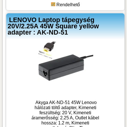
Rendelhető
LENOVO Laptop tápegység
20V/2.25A 45W Square yellow
adapter : AK-ND-51
Akyga AK-ND-51 45W Lenovo
hálózati töltő adapter, Kimeneti
feszültség: 20 V, Kimeneti
áramerősség: 2.25 A, Outlet kábel
hossza: 1.2 m, Kimeneti