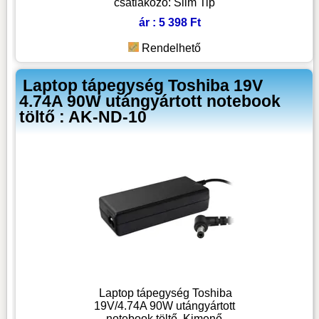
csatlakozó: Slim Tip
ár : 5 398 Ft
Rendelhető
Laptop tápegység Toshiba 19V
4.74A 90W utángyártott notebook
töltő : AK-ND-10
Laptop tápegység Toshiba
19V/4.74A 90W utángyártott
notebook töltő, Kimenő