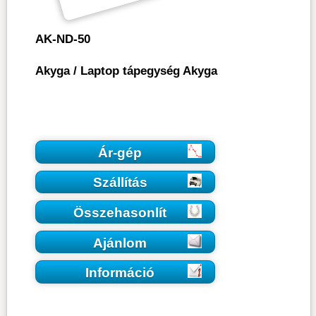
AK-ND-50
Akyga
/
Laptop tápegység Akyga
Ár-gép
Szállítás
Összehasonlít
Ajánlom
Információ