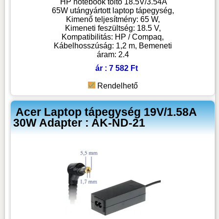
HP notebook töltő 18.5V/3.54A
65W utángyártott laptop tápegység,
Kimenő teljesítmény: 65 W,
Kimeneti feszültség: 18.5 V,
Kompatibilitás: HP / Compaq,
Kábelhosszúság: 1,2 m, Bemeneti
áram: 2.4
ár : 7 582 Ft
Rendelhető
Acer Laptop tápegység 19V/1.58A
30W Adapter : AK-ND-21