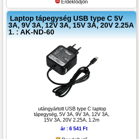
Érdeklődjön
Laptop tápegység USB type C 5V
3A, 9V 3A, 12V 3A, 15V 3A, 20V 2.25A
1. : AK-ND-60
utángyártott USB type C laptop
tápegység, 5V 3A, 9V 3A, 12V 3A,
15V 3A, 20V 2.25A, 1.2m
ár : 6 541 Ft