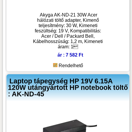
Akyga AK-ND-21 30W Acer
hálózati töltő adapter, Kimenő
teljesítmény: 30 W, Kimeneti
feszültség: 19 V, Kompatibilitás:
Acer / Dell / Packard Bell,
Kábelhosszúság: 1,2 m, Kimeneti
áram: 1
ár : 7 582 Ft
Rendelhető
Laptop tápegység HP 19V 6.15A
120W utángyártott HP notebook töltő
: AK-ND-45