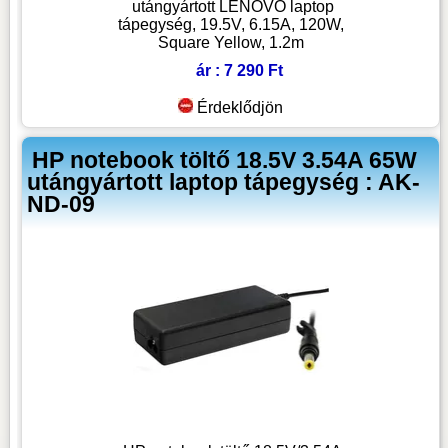
utángyártott LENOVO laptop
tápegység, 19.5V, 6.15A, 120W,
Square Yellow, 1.2m
ár : 7 290 Ft
Érdeklődjön
HP notebook töltő 18.5V 3.54A 65W
utángyártott laptop tápegység : AK-
ND-09