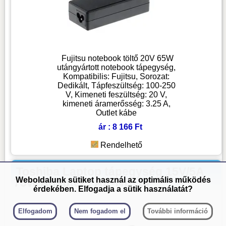
Fujitsu notebook töltő 20V 65W
utángyártott notebook tápegység,
Kompatibilis: Fujitsu, Sorozat:
Dedikált, Tápfeszültség: 100-250
V, Kimeneti feszültség: 20 V,
kimeneti áramerősség: 3.25 A,
Outlet kábe
ár : 8 166 Ft
Rendelhető
Toshiba Laptop tápegység 15V/5A
Weboldalunk sütiket használ az optimális működés
75W Adapter : AK-ND-14
érdekében. Elfogadja a sütik használatát?
Elfogadom
Nem fogadom el
További információ