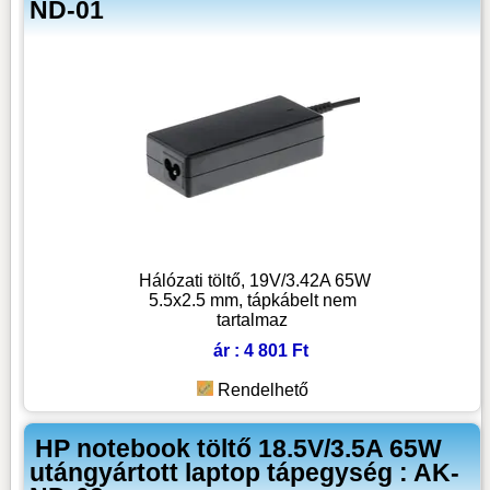
ND-01
Hálózati töltő, 19V/3.42A 65W
5.5x2.5 mm, tápkábelt nem
tartalmaz
ár : 4 801 Ft
Rendelhető
HP notebook töltő 18.5V/3.5A 65W
utángyártott laptop tápegység : AK-