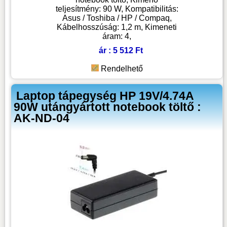
teljesítmény: 90 W, Kompatibilitás:
Asus / Toshiba / HP / Compaq,
Kábelhosszúság: 1,2 m, Kimeneti
áram: 4,
ár : 5 512 Ft
Rendelhető
Laptop tápegység HP 19V/4.74A
90W utángyártott notebook töltő :
AK-ND-04