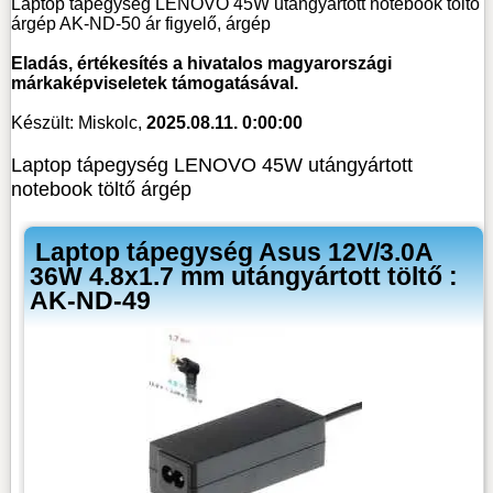
Laptop tápegység LENOVO 45W utángyártott notebook töltő
árgép AK-ND-50 ár figyelő, árgép
Eladás, értékesítés a hivatalos magyarországi
márkaképviseletek támogatásával.
Készült: Miskolc,
2025.08.11. 0:00:00
Laptop tápegység LENOVO 45W utángyártott
notebook töltő árgép
Laptop tápegység Asus 12V/3.0A
36W 4.8x1.7 mm utángyártott töltő :
AK-ND-49