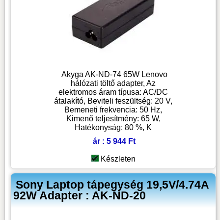
Akyga AK-ND-74 65W Lenovo
hálózati töltő adapter, Az
elektromos áram típusa: AC/DC
átalakító, Beviteli feszültség: 20 V,
Bemeneti frekvencia: 50 Hz,
Kimenő teljesítmény: 65 W,
Hatékonyság: 80 %, K
ár : 5 944 Ft
Készleten
Sony Laptop tápegység 19,5V/4.74A
92W Adapter : AK-ND-20