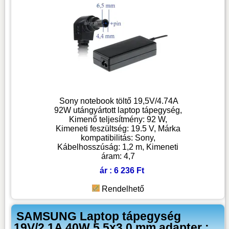
Sony notebook töltő 19,5V/4.74A
92W utángyártott laptop tápegység,
Kimenő teljesítmény: 92 W,
Kimeneti feszültség: 19.5 V, Márka
kompatibilitás: Sony,
Kábelhosszúság: 1,2 m, Kimeneti
áram: 4,7
ár : 6 236 Ft
Rendelhető
SAMSUNG Laptop tápegység
19V/2.1A 40W 5.5x3.0 mm adapter :