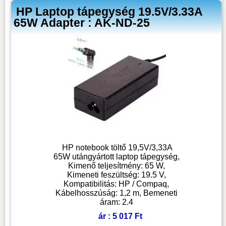
HP Laptop tápegység 19.5V/3.33A
65W Adapter : AK-ND-25
HP notebook töltő 19,5V/3,33A
65W utángyártott laptop tápegység,
Kimenő teljesítmény: 65 W,
Kimeneti feszültség: 19.5 V,
Kompatibilitás: HP / Compaq,
Kábelhosszúság: 1,2 m, Bemeneti
áram: 2.4
ár : 5 017 Ft