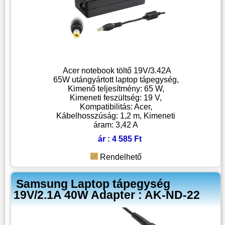
Acer notebook töltő 19V/3.42A
65W utángyártott laptop tápegység,
Kimenő teljesítmény: 65 W,
Kimeneti feszültség: 19 V,
Kompatibilitás: Acer,
Kábelhosszúság: 1,2 m, Kimeneti
áram: 3,42 A
ár : 4 585 Ft
Rendelhető
Samsung Laptop tápegység
19V/2.1A 40W Adapter : AK-ND-22