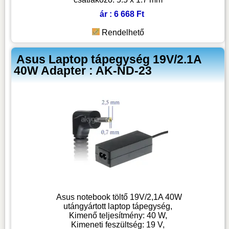
ár : 6 668 Ft
Rendelhető
Asus Laptop tápegység 19V/2.1A
40W Adapter : AK-ND-23
Asus notebook töltő 19V/2,1A 40W
utángyártott laptop tápegység,
Kimenő teljesítmény: 40 W,
Kimeneti feszültség: 19 V,