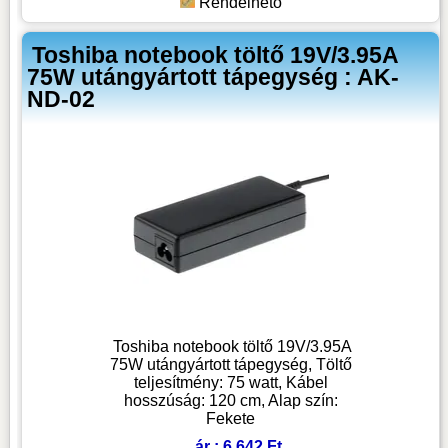
Rendelhető
Toshiba notebook töltő 19V/3.95A
75W utángyártott tápegység : AK-
ND-02
Toshiba notebook töltő 19V/3.95A
75W utángyártott tápegység, Töltő
teljesítmény: 75 watt, Kábel
hosszúság: 120 cm, Alap szín:
Fekete
ár : 6 642 Ft