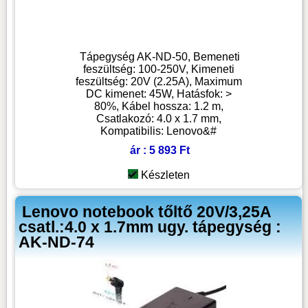
Tápegység AK-ND-50, Bemeneti
feszültség: 100-250V, Kimeneti
feszültség: 20V (2.25A), Maximum
DC kimenet: 45W, Hatásfok: >
80%, Kábel hossza: 1.2 m,
Csatlakozó: 4.0 x 1.7 mm,
Kompatibilis: Lenovo&#
ár : 5 893 Ft
Készleten
Lenovo notebook tőltő 20V/3,25A
csatl.:4.0 x 1.7mm ugy. tápegység :
AK-ND-74