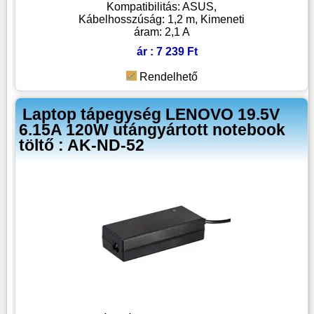
Kompatibilitás: ASUS,
Kábelhosszúság: 1,2 m, Kimeneti
áram: 2,1 A
ár : 7 239 Ft
Rendelhető
Laptop tápegység LENOVO 19.5V
6.15A 120W utángyártott notebook
töltő : AK-ND-52