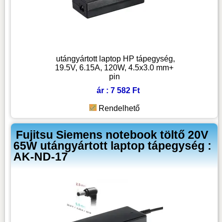
utángyártott laptop HP tápegység,
19.5V, 6.15A, 120W, 4.5x3.0 mm+
pin
ár : 7 582 Ft
Rendelhető
Fujitsu Siemens notebook töltő 20V
65W utángyártott laptop tápegység :
AK-ND-17