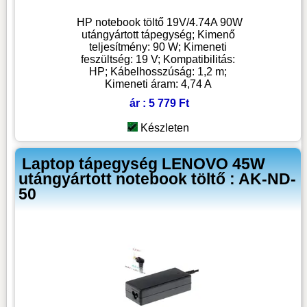
HP notebook töltő 19V/4.74A 90W
utángyártott tápegység; Kimenő
teljesítmény: 90 W; Kimeneti
feszültség: 19 V; Kompatibilitás:
HP; Kábelhosszúság: 1,2 m;
Kimeneti áram: 4,74 A
ár : 5 779 Ft
Készleten
Laptop tápegység LENOVO 45W
utángyártott notebook töltő : AK-ND-
50