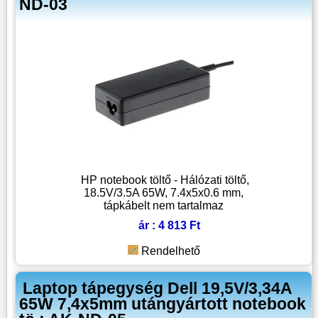
ND-03
HP notebook töltő - Hálózati töltő,
18.5V/3.5A 65W, 7.4x5x0.6 mm,
tápkábelt nem tartalmaz
ár : 4 813 Ft
Rendelhető
Laptop tápegység Dell 19,5V/3,34A
65W 7,4x5mm utángyártott notebook