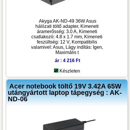
Akyga AK-ND-49 36W Asus
hálózati töltő adapter, Kimeneti
áramerősség: 3.0 A, Kimeneti
csatlakozó: 4.8 x 1.7 mm, Kimeneti
feszültség: 12 V, Kompatibilis
valamivel: Asus, Lágy indítás: Igen,
Maximális t
ár : 4 216 Ft
Készleten
Acer notebook töltő 19V 3.42A 65W
utángyártott laptop tápegység : AK-
ND-06