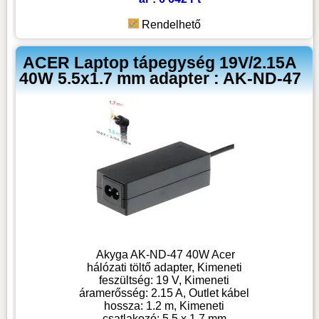
Rendelhető
ACER Laptop tápegység 19V/2.15A
40W 5.5x1.7 mm adapter : AK-ND-47
Akyga AK-ND-47 40W Acer
hálózati töltő adapter, Kimeneti
feszültség: 19 V, Kimeneti
áramerősség: 2.15 A, Outlet kábel
hossza: 1.2 m, Kimeneti
csatlakozó: 5.5 x 1.7 mm