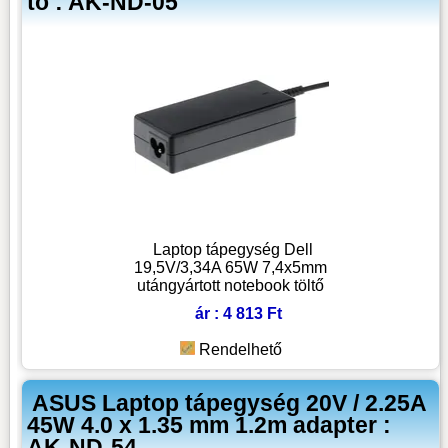
tö : AK-ND-05
Laptop tápegység Dell
19,5V/3,34A 65W 7,4x5mm
utángyártott notebook töltő
ár : 4 813 Ft
Rendelhető
ASUS Laptop tápegység 20V / 2.25A
45W 4.0 x 1.35 mm 1.2m adapter :
AK-ND-54