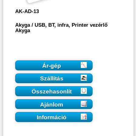
AK-AD-13
Akyga
/
USB, BT, infra, Printer vezérlő
Akyga
Ár-gép
Szállítás
Összehasonlít
Ajánlom
Információ