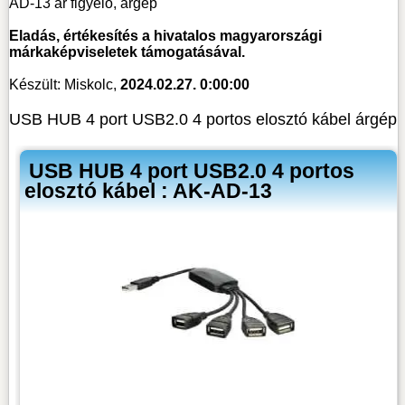
AD-13 ár figyelő, árgép
Eladás, értékesítés a hivatalos magyarországi
márkaképviseletek támogatásával.
Készült: Miskolc,
2024.02.27. 0:00:00
USB HUB 4 port USB2.0 4 portos elosztó kábel árgép
USB HUB 4 port USB2.0 4 portos
elosztó kábel : AK-AD-13