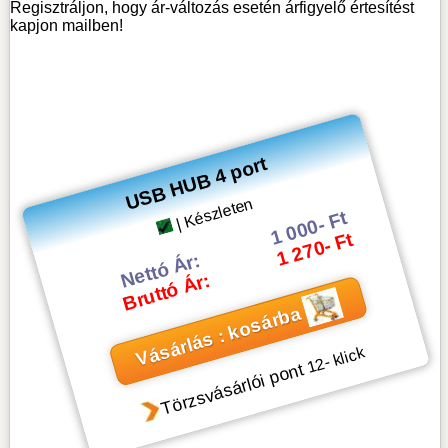
Regisztráljon, hogy ár-változás esetén árfigyelő értesítést
kapjon mailben!
USB HUB 4 port
| Készleten
1 000- Ft
1 270- Ft
Nettó Ár:
Bruttó Ár:
Vásárlás : kosárba
- klick
12
Törzsvásárlói pont