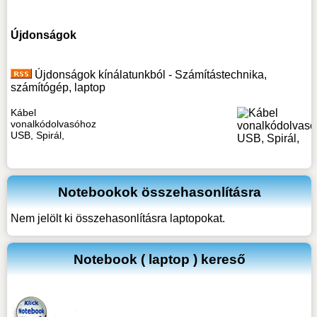
Újdonságok
Újdonságok kínálatunkból - Számítástechnika,
számítógép, laptop
Kábel
vonalkódolvasóhoz
USB, Spirál,
Notebookok összehasonlításra
Nem jelölt ki összehasonlításra laptopokat.
Notebook ( laptop ) kereső