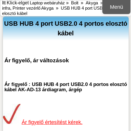
Itt Klick-elget
Laptop webáruház
»
Bolt
»
Akyga
»
USB, BT,
Menü
infra, Printer vezérlő Akyga
»
USB HUB 4 port USB2.0 4 portos
elosztó kábel
USB HUB 4 port USB2.0 4 portos elosztó
kábel
Ár figyelő, ár változások
Ár figyelő : USB HUB 4 port USB2.0 4 portos elosztó
kábel AK-AD-13 árdiagram, árgép
Ár figyelő értesítést kérek.