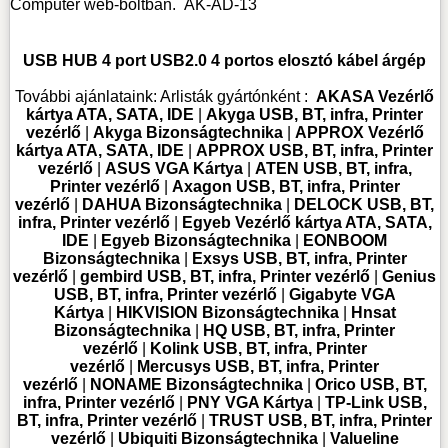
Computer web-boltban.
AK-AD-13
USB HUB 4 port USB2.0 4 portos elosztó kábel árgép
További ajánlataink:
Arlisták gyártónként :
AKASA Vezérlő
kártya ATA, SATA, IDE
|
Akyga USB, BT, infra, Printer
vezérlő
|
Akyga Bizonságtechnika
|
APPROX Vezérlő
kártya ATA, SATA, IDE
|
APPROX USB, BT, infra, Printer
vezérlő
|
ASUS VGA Kártya
|
ATEN USB, BT, infra,
Printer vezérlő
|
Axagon USB, BT, infra, Printer
vezérlő
|
DAHUA Bizonságtechnika
|
DELOCK USB, BT,
infra, Printer vezérlő
|
Egyeb Vezérlő kártya ATA, SATA,
IDE
|
Egyeb Bizonságtechnika
|
EONBOOM
Bizonságtechnika
|
Exsys USB, BT, infra, Printer
vezérlő
|
gembird USB, BT, infra, Printer vezérlő
|
Genius
USB, BT, infra, Printer vezérlő
|
Gigabyte VGA
Kártya
|
HIKVISION Bizonságtechnika
|
Hnsat
Bizonságtechnika
|
HQ USB, BT, infra, Printer
vezérlő
|
Kolink USB, BT, infra, Printer
vezérlő
|
Mercusys USB, BT, infra, Printer
vezérlő
|
NONAME Bizonságtechnika
|
Orico USB, BT,
infra, Printer vezérlő
|
PNY VGA Kártya
|
TP-Link USB,
BT, infra, Printer vezérlő
|
TRUST USB, BT, infra, Printer
vezérlő
|
Ubiquiti Bizonságtechnika
|
Valueline