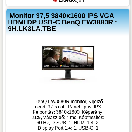
Érdeklődjön
Monitor 37,5 3840x1600 IPS VGA
HDMI DP USB-C BenQ EW3880R :
9H.LK3LA.TBE
BenQ EW3880R monitor, Kijelző
méret: 37,5 coll, Panel típus: IPS,
Felbontás: 3840x1600, Képarány:
21:9, Válaszidő: 4 ms, Képfrissítés:
60 Hz, D-SUB: 1, HDMI 1.4: 2,
Display Port 1.4: 1, USB-C: 1