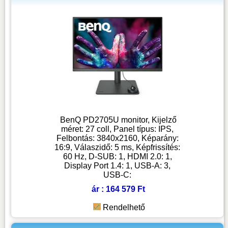
BenQ PD2705U monitor, Kijelző
méret: 27 coll, Panel típus: IPS,
Felbontás: 3840x2160, Képarány:
16:9, Válaszidő: 5 ms, Képfrissítés:
60 Hz, D-SUB: 1, HDMI 2.0: 1,
Display Port 1.4: 1, USB-A: 3,
USB-C:
ár : 164 579 Ft
Rendelhető