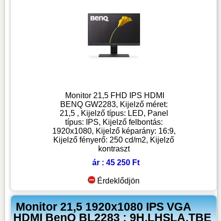
Monitor 21,5 FHD IPS HDMI
BENQ GW2283, Kijelző méret:
21,5 , Kijelző típus: LED, Panel
típus: IPS, Kijelző felbontás:
1920x1080, Kijelző képarány: 16:9,
Kijelző fényerő: 250 cd/m2, Kijelző
kontraszt
ár : 45 250 Ft
Érdeklődjön
Monitor 21,5 1920x1080 IPS VGA
HDMI BenQ BL2283 : 9H.LHSLA.TBE