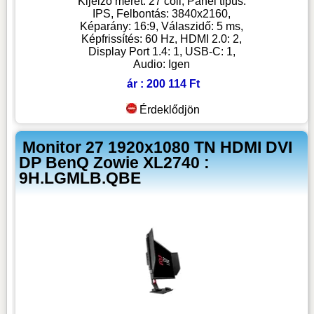
Kijelző méret: 27 coll, Panel típus:
IPS, Felbontás: 3840x2160,
Képarány: 16:9, Válaszidő: 5 ms,
Képfrissítés: 60 Hz, HDMI 2.0: 2,
Display Port 1.4: 1, USB-C: 1,
Audio: Igen
ár : 200 114 Ft
Érdeklődjön
Monitor 27 1920x1080 TN HDMI DVI
DP BenQ Zowie XL2740 :
9H.LGMLB.QBE