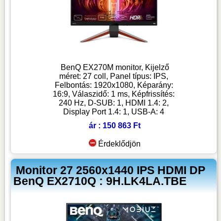
BenQ EX270M monitor, Kijelző
méret: 27 coll, Panel típus: IPS,
Felbontás: 1920x1080, Képarány:
16:9, Válaszidő: 1 ms, Képfrissítés:
240 Hz, D-SUB: 1, HDMI 1.4: 2,
Display Port 1.4: 1, USB-A: 4
ár : 150 863 Ft
Érdeklődjön
Monitor 27 2560x1440 IPS HDMI DP
BenQ EX2710Q : 9H.LK4LA.TBE