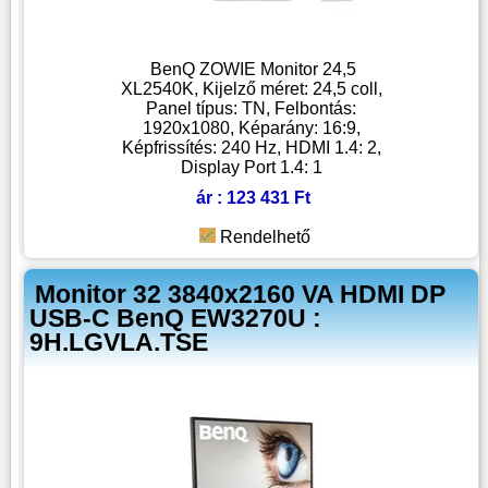
BenQ ZOWIE Monitor 24,5
XL2540K, Kijelző méret: 24,5 coll,
Panel típus: TN, Felbontás:
1920x1080, Képarány: 16:9,
Képfrissítés: 240 Hz, HDMI 1.4: 2,
Display Port 1.4: 1
ár : 123 431 Ft
Rendelhető
Monitor 32 3840x2160 VA HDMI DP
USB-C BenQ EW3270U :
9H.LGVLA.TSE