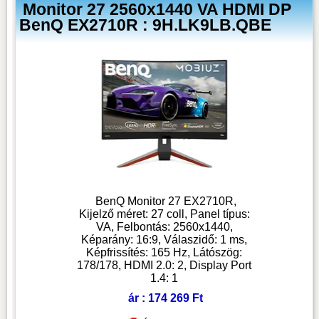
Monitor 27 2560x1440 VA HDMI DP
BenQ EX2710R : 9H.LK9LB.QBE
BenQ Monitor 27 EX2710R,
Kijelző méret: 27 coll, Panel típus:
VA, Felbontás: 2560x1440,
Képarány: 16:9, Válaszidő: 1 ms,
Képfrissítés: 165 Hz, Látószög:
178/178, HDMI 2.0: 2, Display Port
1.4: 1
ár : 174 269 Ft