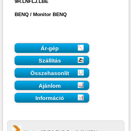
9H.LNFLJ.LBE
BENQ
/
Monitor BENQ
Ár-gép
Szállítás
Összehasonlít
Ajánlom
Információ