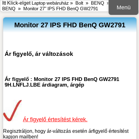
Itt Klick-elget
Laptop webáruház
»
Bolt
»
BENQ
»
Monitor
Menü
BENQ
»
Monitor 27" IPS FHD BenQ GW2791
Monitor 27 IPS FHD BenQ GW2791
Ár figyelő, ár változások
Ár figyelő : Monitor 27 IPS FHD BenQ GW2791
9H.LNFLJ.LBE árdiagram, árgép
Ár figyelő értesítést kérek.
Regisztráljon, hogy ár-változás esetén árfigyelő értesítést
kapjon mailben!