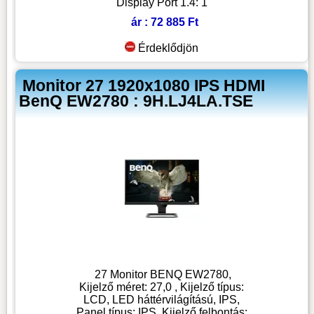
Display Port 1.4: 1
ár : 72 885 Ft
Érdeklődjön
Monitor 27 1920x1080 IPS HDMI
BenQ EW2780 : 9H.LJ4LA.TSE
27 Monitor BENQ EW2780,
Kijelző méret: 27,0 , Kijelző típus:
LCD, LED háttérvilágítású, IPS,
Panel típus: IPS, Kijelző felbontás: