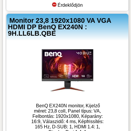
Érdeklődjön
Monitor 23,8 1920x1080 VA VGA
HDMI DP BenQ EX240N :
9H.LL6LB.QBE
BenQ EX240N monitor, Kijelző
méret: 23,8 coll, Panel típus: VA,
Felbontás: 1920x1080, Képarány:
16:9, Válaszidő: 4 ms, Képfrissítés:
165 Hz, D-SUB: 1, HDMI 1.4: 1,