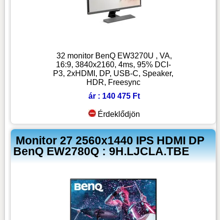
32 monitor BenQ EW3270U , VA,
16:9, 3840x2160, 4ms, 95% DCI-
P3, 2xHDMI, DP, USB-C, Speaker,
HDR, Freesync
ár : 140 475 Ft
Érdeklődjön
Monitor 27 2560x1440 IPS HDMI DP
BenQ EW2780Q : 9H.LJCLA.TBE