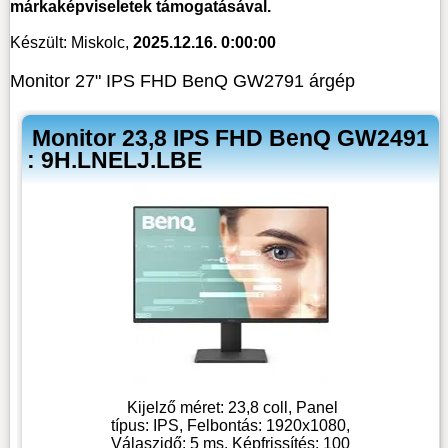
márkaképviseletek támogatásával.
Készült: Miskolc,
2025.12.16. 0:00:00
Monitor 27" IPS FHD BenQ GW2791 árgép
Monitor 23,8 IPS FHD BenQ GW2491
: 9H.LNELJ.LBE
Kijelző méret: 23,8 coll, Panel
típus: IPS, Felbontás: 1920x1080,
Válaszidő: 5 ms, Képfrissítés: 100