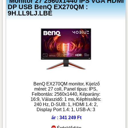
Monitor 27 2560x1440 IPS VGA HDMI
DP USB BenQ EX270QM :
9H.LL9LJ.LBE
BenQ EX270QM monitor, Kijelző
méret: 27 coll, Panel típus: IPS,
Felbontás: 2560x1440, Képarány:
16:9, Válaszidő: 1 ms, Képfrissítés:
240 Hz, D-SUB: 1, HDMI 1.4: 2,
Display Port 1.4: 1, USB-A: 3
ár : 341 249 Ft