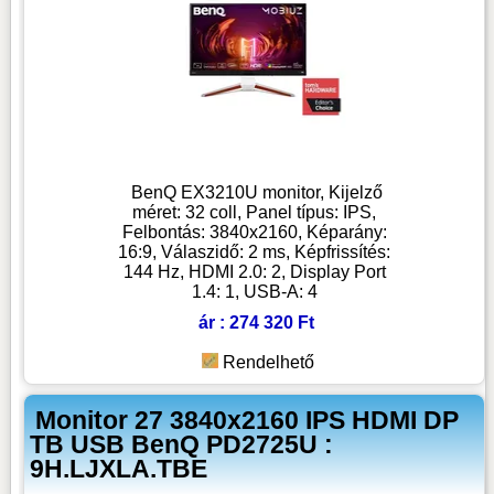
BenQ EX3210U monitor, Kijelző
méret: 32 coll, Panel típus: IPS,
Felbontás: 3840x2160, Képarány:
16:9, Válaszidő: 2 ms, Képfrissítés:
144 Hz, HDMI 2.0: 2, Display Port
1.4: 1, USB-A: 4
ár : 274 320 Ft
Rendelhető
Monitor 27 3840x2160 IPS HDMI DP
TB USB BenQ PD2725U :
9H.LJXLA.TBE