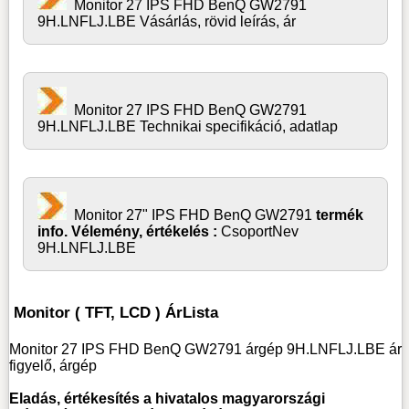
Monitor 27 IPS FHD BenQ GW2791
9H.LNFLJ.LBE Vásárlás, rövid leírás, ár
Monitor 27 IPS FHD BenQ GW2791
9H.LNFLJ.LBE Technikai specifikáció, adatlap
Monitor 27" IPS FHD BenQ GW2791
termék
info. Vélemény, értékelés :
CsoportNev
9H.LNFLJ.LBE
Monitor ( TFT, LCD ) ÁrLista
Monitor 27 IPS FHD BenQ GW2791 árgép 9H.LNFLJ.LBE ár
figyelő, árgép
Eladás, értékesítés a hivatalos magyarországi