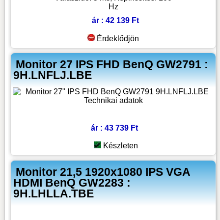
Hz
ár : 42 139 Ft
Érdeklődjön
Monitor 27 IPS FHD BenQ GW2791 :
9H.LNFLJ.LBE
ár : 43 739 Ft
Készleten
Monitor 21,5 1920x1080 IPS VGA
HDMI BenQ GW2283 :
9H.LHLLA.TBE