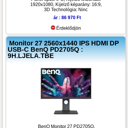
1920x1080, Kijelző képarány: 16:9,
3D Technológia: Ninc
ár : 86 970 Ft
Érdeklődjön
Monitor 27 2560x1440 IPS HDMI DP
USB-C BenQ PD2705Q :
9H.LJELA.TBE
BenQ Monitor 27 PD2705Q,