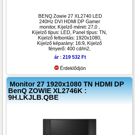
BENQ Zowie 27 XL2740 LED
240Hz DVI HDMI DP Gamer
monitor, Kijelző méret: 27,0 ,
Kijelző típus: LED, Panel típus: TN,
Kijelző felbontás: 1920x1080,
Kijelző képarány: 16:9, Kijelző
fényerő: 400 cd/m2,
ár : 219 532 Ft
Érdeklődjön
Monitor 27 1920x1080 TN HDMI DP
BenQ ZOWIE XL2746K :
9H.LKJLB.QBE