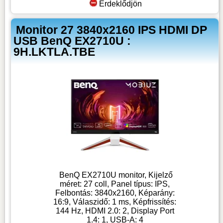
Érdeklődjön
Monitor 27 3840x2160 IPS HDMI DP
USB BenQ EX2710U :
9H.LKTLA.TBE
BenQ EX2710U monitor, Kijelző
méret: 27 coll, Panel típus: IPS,
Felbontás: 3840x2160, Képarány:
16:9, Válaszidő: 1 ms, Képfrissítés:
144 Hz, HDMI 2.0: 2, Display Port
1.4: 1, USB-A: 4