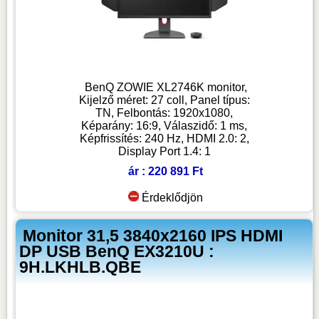
BenQ ZOWIE XL2746K monitor,
Kijelző méret: 27 coll, Panel típus:
TN, Felbontás: 1920x1080,
Képarány: 16:9, Válaszidő: 1 ms,
Képfrissítés: 240 Hz, HDMI 2.0: 2,
Display Port 1.4: 1
ár : 220 891 Ft
Érdeklődjön
Monitor 31,5 3840x2160 IPS HDMI
DP USB BenQ EX3210U :
9H.LKHLB.QBE