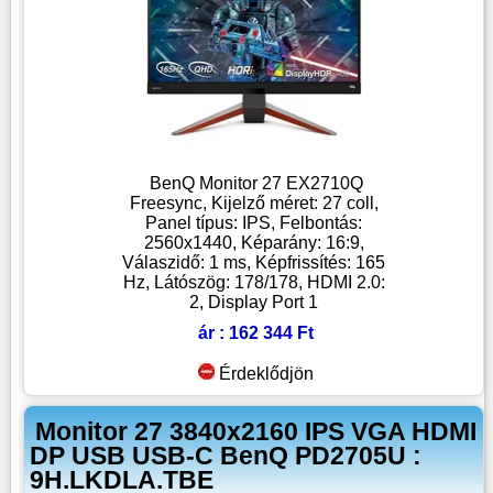
BenQ Monitor 27 EX2710Q
Freesync, Kijelző méret: 27 coll,
Panel típus: IPS, Felbontás:
2560x1440, Képarány: 16:9,
Válaszidő: 1 ms, Képfrissítés: 165
Hz, Látószög: 178/178, HDMI 2.0:
2, Display Port 1
ár : 162 344 Ft
Érdeklődjön
Monitor 27 3840x2160 IPS VGA HDMI
DP USB USB-C BenQ PD2705U :
9H.LKDLA.TBE