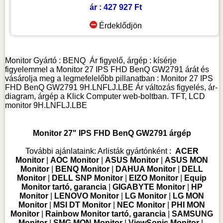
ár : 427 927 Ft
Érdeklődjön
Monitor
Gyártó :
BENQ
Ár figyelő, árgép : kísérje
figyelemmel a Monitor 27 IPS FHD BenQ GW2791 árát és
vásárolja meg a legmefelelőbb pillanatban : Monitor 27 IPS
FHD BenQ GW2791 9H.LNFLJ.LBE Ár változás figyelés, ár-
diagram, árgép a Klick Computer web-boltban. TFT, LCD
monitor
9H.LNFLJ.LBE
Monitor 27" IPS FHD BenQ GW2791 árgép
További ajánlataink:
Arlisták gyártónként :
ACER
Monitor
|
AOC Monitor
|
ASUS Monitor
|
ASUS MON
Monitor
|
BENQ Monitor
|
DAHUA Monitor
|
DELL
Monitor
|
DELL SNP Monitor
|
EIZO Monitor
|
Equip
Monitor tartó, garancia
|
GIGABYTE Monitor
|
HP
Monitor
|
LENOVO Monitor
|
LG Monitor
|
LG MON
Monitor
|
MSI DT Monitor
|
NEC Monitor
|
PHI MON
Monitor
|
Rainbow Monitor tartó, garancia
|
SAMSUNG
Monitor
|
SMG MON Monitor
|
ViewSonic Monitor
|