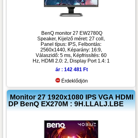
BenQ monitor 27 EW2780Q
Speaker, Kijelző méret: 27 coll,
Panel típus: IPS, Felbontás:
2560x1440, Képarány: 16:9,
Válaszidő: 5 ms, Képfrissítés: 60
Hz, HDMI 2.0: 2, Display Port 1.4: 1
ár : 142 481 Ft
Érdeklődjön
Monitor 27 1920x1080 IPS VGA HDMI
DP BenQ EX270M : 9H.LLALJ.LBE