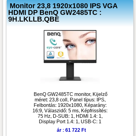
Monitor 23,8 1920x1080 IPS VGA
HDMI DP BenQ GW2485TC :
9H.LKLLB.QBE
BenQ GW2485TC monitor, Kijelző
méret: 23,8 coll, Panel típus: IPS,
Felbontás: 1920x1080, Képarány:
16:9, Válaszidő: 5 ms, Képfrissítés:
75 Hz, D-SUB: 1, HDMI 1.4: 1,
Display Port 1.4: 1, USB-C: 1
ár : 61 722 Ft