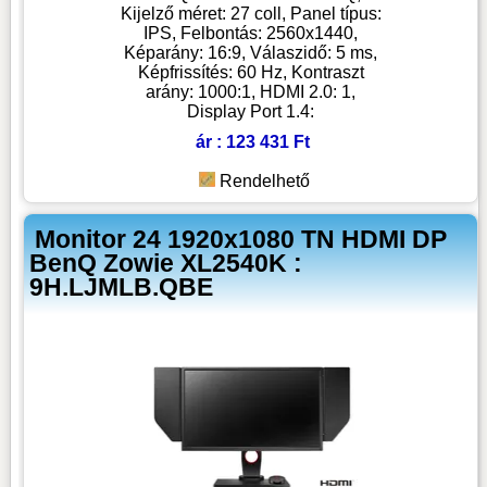
Kijelző méret: 27 coll, Panel típus:
IPS, Felbontás: 2560x1440,
Képarány: 16:9, Válaszidő: 5 ms,
Képfrissítés: 60 Hz, Kontraszt
arány: 1000:1, HDMI 2.0: 1,
Display Port 1.4:
ár : 123 431 Ft
Rendelhető
Monitor 24 1920x1080 TN HDMI DP
BenQ Zowie XL2540K :
9H.LJMLB.QBE