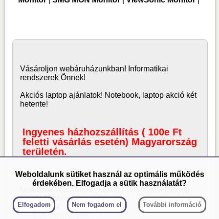
Vásároljon
webáruház
unkban! Informatikai
rendszerek Önnek!
Akciós laptop ajánlatok! Notebook, laptop akció két
hetente!
Ingyenes házhozszállítás ( 100e Ft
feletti vásárlás esetén) Magyarország
területén.
Weboldalunk sütiket használ az optimális működés
érdekében. Elfogadja a sütik használatát?
Notebook webáruház, laptop
szerviz, számítógép
javítás Miskolc, Borsod
Elfogadom
Nem fogadom el
További információ
Szolgáltatásaink