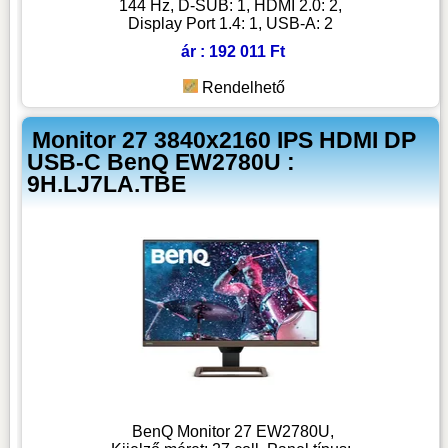
144 Hz, D-SUB: 1, HDMI 2.0: 2,
Display Port 1.4: 1, USB-A: 2
ár : 192 011 Ft
Rendelhető
Monitor 27 3840x2160 IPS HDMI DP
USB-C BenQ EW2780U :
9H.LJ7LA.TBE
BenQ Monitor 27 EW2780U,