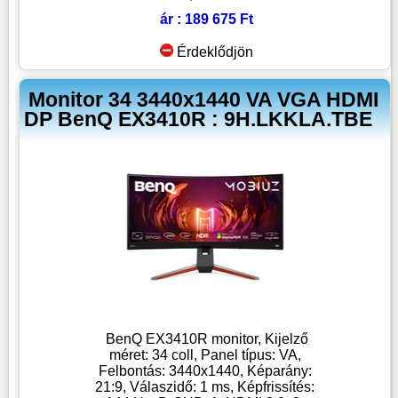
ár : 189 675 Ft
Érdeklődjön
Monitor 34 3440x1440 VA VGA HDMI
DP BenQ EX3410R : 9H.LKKLA.TBE
BenQ EX3410R monitor, Kijelző
méret: 34 coll, Panel típus: VA,
Felbontás: 3440x1440, Képarány:
21:9, Válaszidő: 1 ms, Képfrissítés: