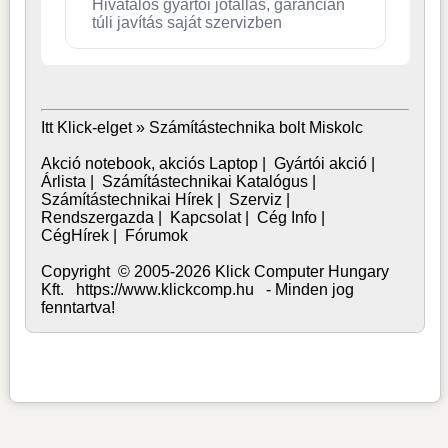
Hivatalos gyártói jótállás, garancián
túli javítás saját szervizben
Itt Klick-elget »
Számítástechnika bolt Miskolc
Akció notebook, akciós Laptop
|
Gyártói akció
|
Árlista
|
Számítástechnikai Katalógus
|
Számítástechnikai Hírek
|
Szerviz
|
Rendszergazda
|
Kapcsolat
|
Cég Info
|
CégHírek
|
Fórumok
Copyright © 2005-2026 Klick Computer Hungary
Kft. https://www.klickcomp.hu - Minden jog
fenntartva!