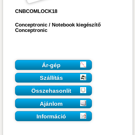
CNBCOMLOCK18
Conceptronic
/
Notebook kiegészítő
Conceptronic
Ár-gép
Szállítás
Összehasonlít
Ajánlom
Információ