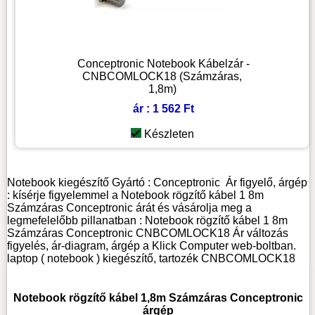
Conceptronic Notebook Kábelzár -
CNBCOMLOCK18 (Számzáras,
1,8m)
ár : 1 562 Ft
Készleten
Notebook kiegészítő
Gyártó :
Conceptronic
Ár figyelő, árgép
: kísérje figyelemmel a Notebook rögzítő kábel 1 8m
Számzáras Conceptronic árát és vásárolja meg a
legmefelelőbb pillanatban : Notebook rögzítő kábel 1 8m
Számzáras Conceptronic CNBCOMLOCK18 Ár változás
figyelés, ár-diagram, árgép a Klick Computer web-boltban.
laptop ( notebook ) kiegészítő, tartozék
CNBCOMLOCK18
Notebook rögzítő kábel 1,8m Számzáras Conceptronic
árgép