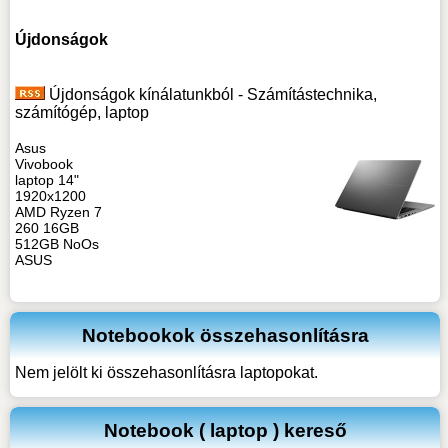
Újdonságok
Újdonságok kínálatunkból - Számítástechnika,
számítógép, laptop
Asus
Vivobook
laptop 14"
1920x1200
AMD Ryzen 7
260 16GB
512GB NoOs
ASUS
Notebookok összehasonlításra
Nem jelölt ki összehasonlításra laptopokat.
Notebook ( laptop ) kereső