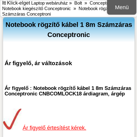
Itt Klick-elget
Laptop webáruház
»
Bolt
»
Conceptronic
»
Menü
Notebook kiegészítő Conceptronic
»
Notebook rögzítő kábel 1,8m
Számzáras Conceptroni
Notebook rögzítő kábel 1 8m Számzáras
Conceptronic
Ár figyelő, ár változások
Ár figyelő : Notebook rögzítő kábel 1 8m Számzáras
Conceptronic CNBCOMLOCK18 árdiagram, árgép
Ár figyelő értesítést kérek.