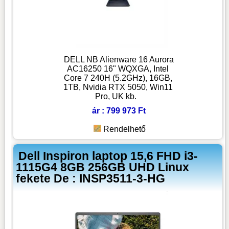
DELL NB Alienware 16 Aurora
AC16250 16" WQXGA, Intel
Core 7 240H (5.2GHz), 16GB,
1TB, Nvidia RTX 5050, Win11
Pro, UK kb.
ár : 799 973 Ft
Rendelhető
Dell Inspiron laptop 15,6 FHD i3-
1115G4 8GB 256GB UHD Linux
fekete De : INSP3511-3-HG