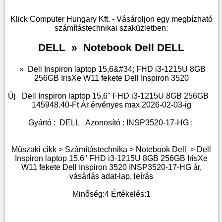
Klick Computer Hungary Kft. - Vásároljon egy megbízható
számítástechnikai szaküzletben:
DELL
»
Notebook Dell DELL
»
Dell Inspiron laptop 15,6&#34; FHD i3-1215U 8GB
256GB IrisXe W11 fekete Dell Inspiron 3520
Új
Dell Inspiron laptop 15,6" FHD i3-1215U 8GB 256GB
145948.40
-Ft Ár érvényes max
2026-02-03-
ig
Gyártó :
DELL
Azonosító :
INSP3520-17-HG
:
Műszaki cikk > Számítástechnika >
Notebook Dell
>
Dell
Inspiron laptop 15,6" FHD i3-1215U 8GB 256GB IrisXe
W11 fekete Dell Inspiron 3520 INSP3520-17-HG ár,
vásárlás adat-lap, leírás
Minőség:
4
Értékelés:
1