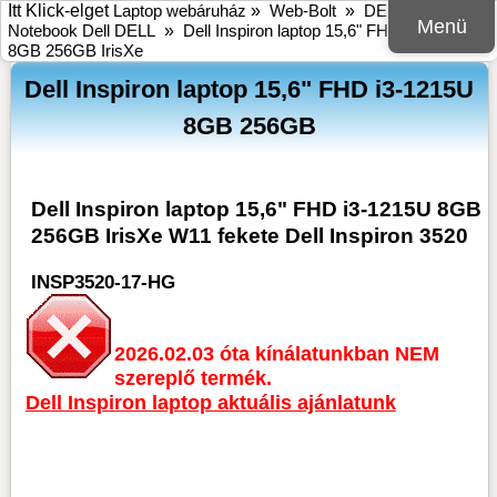
Itt Klick-elget
Laptop webáruház
»
Web-Bolt
»
DELL
»
Menü
Notebook Dell DELL
»
Dell Inspiron laptop 15,6" FHD i3-1215U
8GB 256GB IrisXe
Dell Inspiron laptop 15,6" FHD i3-1215U
8GB 256GB
Dell Inspiron laptop 15,6" FHD i3-1215U 8GB
256GB IrisXe W11 fekete Dell Inspiron 3520
INSP3520-17-HG
2026.02.03 óta kínálatunkban NEM
szereplő termék.
Dell Inspiron laptop aktuális ajánlatunk