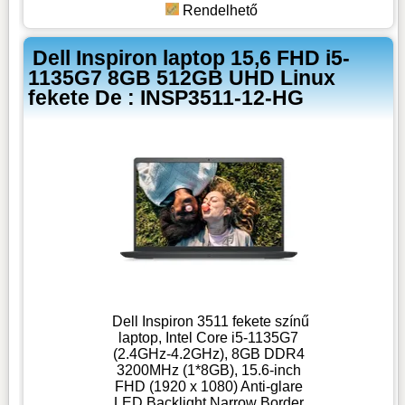
Rendelhető
Dell Inspiron laptop 15,6 FHD i5-
1135G7 8GB 512GB UHD Linux
fekete De : INSP3511-12-HG
Dell Inspiron 3511 fekete színű
laptop, Intel Core i5-1135G7
(2.4GHz-4.2GHz), 8GB DDR4
3200MHz (1*8GB), 15.6-inch
FHD (1920 x 1080) Anti-glare
LED Backlight Narrow Border