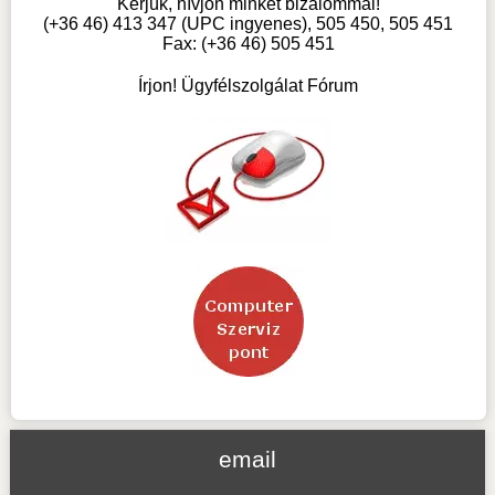
Kérjük, hívjon minket bizalommal!
(+36 46) 413 347 (UPC ingyenes), 505 450, 505 451
Fax: (+36 46) 505 451
Írjon! Ügyfélszolgálat Fórum
email