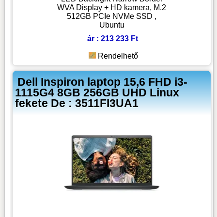
WVA Display + HD kamera, M.2
512GB PCIe NVMe SSD ,
Ubuntu
ár : 213 233 Ft
Rendelhető
Dell Inspiron laptop 15,6 FHD i3-
1115G4 8GB 256GB UHD Linux
fekete De : 3511FI3UA1