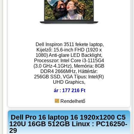
Dell Inspiron 3511 fekete laptop,
Kijelző: 15.6-inch FHD (1920 x
1080) Anti-glare LED Backlight,
Processzor: Intel Core i3-1115G4
(3.0 GHz-4.1GHz), Memória: 8GB
DDR4 2666MHz, Háttértár:
256GB SSD, VGA Típus: Intel(R)
UHD Graphics,
ár : 177 216 Ft
Rendelhető
Dell Pro 16 laptop 16 1920x1200 C5
120U 16GB 512GB Linux : PC16250-
29