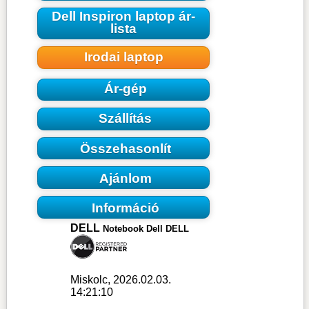
Dell Inspiron laptop ár-
lista
Irodai laptop
Ár-gép
Szállítás
Összehasonlít
Ajánlom
Információ
DELL
Notebook Dell DELL
Miskolc, 2026.02.03.
14:21:10