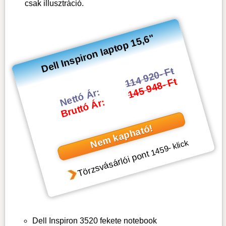
csak illusztráció.
Dell Inspiron laptop 15,6"
114 920- Ft
145 948- Ft
Nettó Ár:
Bruttó Ár:
Nem kapható!
- klick
1459
Törzsvásárlói pont
Dell Inspiron 3520 fekete notebook