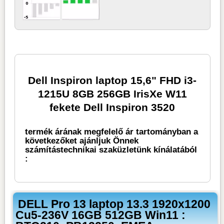
Dell Inspiron laptop 15,6" FHD i3-
1215U 8GB 256GB IrisXe W11
fekete Dell Inspiron 3520
termék árának megfelelő ár tartományban a
következőket ajánljuk Önnek
számítástechnikai szaküzletünk kínálatából
:
DELL Pro 13 laptop 13.3 1920x1200
Cu5-236V 16GB 512GB Win11 :