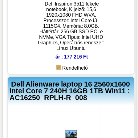
Dell Inspiron 3511 fekete
notebook, Kijelző: 15,6
1920x1080 FHD WVA,
Processzor: Intel Core i3-
1115G4, Memória: 8,0GB,
Háttértár: 256 GB SSD PCI-e
NVMe, VGA Típus: Intel UHD
Graphics, Operációs rendszer:
Linux Ubuntu
ár : 177 216 Ft
Rendelhető
Dell Alienware laptop 16 2560x1600
Intel Core 7 240H 16GB 1TB Win11 :
AC16250_RPLH-R_008