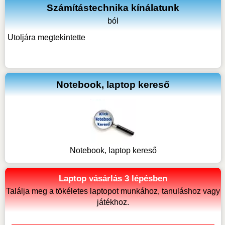
Számítástechnika kínálatunk
ból
Utoljára megtekintette
Notebook, laptop kereső
Notebook, laptop kereső
Laptop vásárlás 3 lépésben
Találja meg a tökéletes laptopot munkához, tanuláshoz vagy
játékhoz.