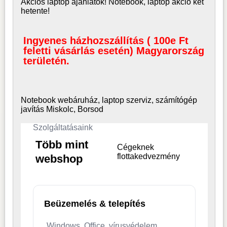
Akciós laptop ajánlatok! Notebook, laptop akció két
hetente!
Ingyenes házhozszállítás ( 100e Ft
feletti vásárlás esetén) Magyarország
területén.
Notebook webáruház, laptop
szerviz, számítógép
javítás Miskolc, Borsod
Szolgáltatásaink
Több mint
Cégeknek
flottakedvezmény
webshop
Beüzemelés & telepítés
Windows, Office, vírusvédelem,