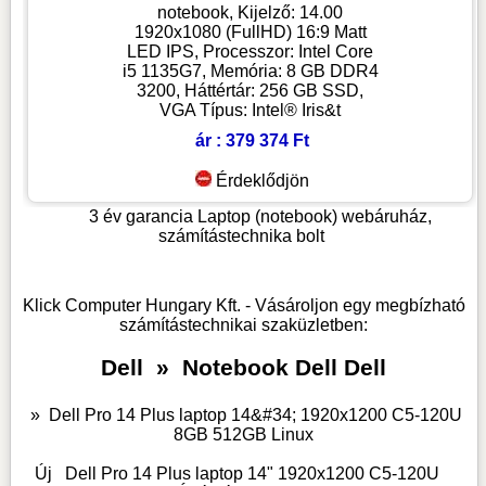
notebook, Kijelző: 14.00
1920x1080 (FullHD) 16:9 Matt
LED IPS, Processzor: Intel Core
i5 1135G7, Memória: 8 GB DDR4
3200, Háttértár: 256 GB SSD,
VGA Típus: Intel® Iris&t
ár : 379 374 Ft
Érdeklődjön
3 év garancia
Laptop (notebook) webáruház,
számítástechnika bolt
Klick Computer Hungary Kft. - Vásároljon egy megbízható
számítástechnikai szaküzletben:
Dell
»
Notebook Dell Dell
»
Dell Pro 14 Plus laptop 14&#34; 1920x1200 C5-120U
8GB 512GB Linux
Új
Dell Pro 14 Plus laptop 14" 1920x1200 C5-120U