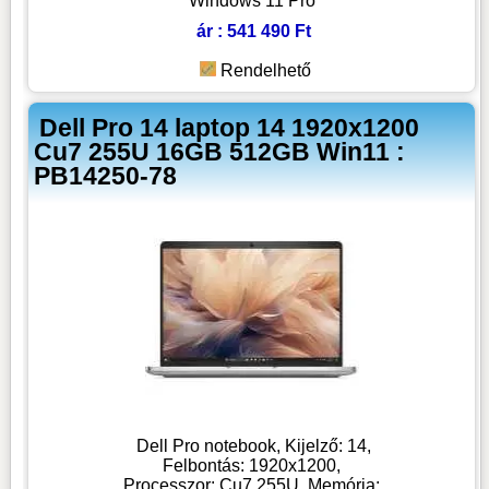
Windows 11 Pro
ár : 541 490 Ft
Rendelhető
Dell Pro 14 laptop 14 1920x1200
Cu7 255U 16GB 512GB Win11 :
PB14250-78
Dell Pro notebook, Kijelző: 14,
Felbontás: 1920x1200,
Processzor: Cu7 255U, Memória: