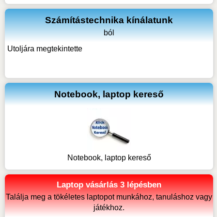
Számítástechnika kínálatunk
ból
Utoljára megtekintette
Notebook, laptop kereső
Notebook, laptop kereső
Laptop vásárlás 3 lépésben
Találja meg a tökéletes laptopot munkához, tanuláshoz vagy
játékhoz.