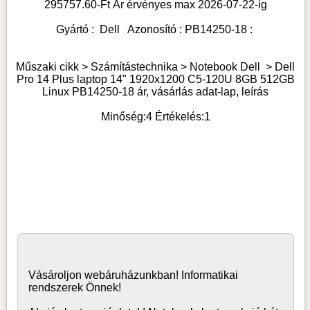
295757.60
-Ft Ár érvényes max
2026-07-22-
ig
Gyártó :
Dell
Azonosító :
PB14250-18
:
Műszaki cikk > Számítástechnika >
Notebook Dell
>
Dell
Pro 14 Plus laptop 14" 1920x1200 C5-120U 8GB 512GB
Linux PB14250-18 ár, vásárlás adat-lap, leírás
Minőség:
4
Értékelés:
1
Vásároljon
webáruház
unkban! Informatikai
rendszerek Önnek!