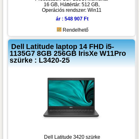
16 GB, Háttértár: 512 GB,
Operációs rendszer: Win11
ár : 548 907 Ft
Rendelhető
Dell Latitude laptop 14 FHD i5-
1135G7 8GB 256GB IrisXe W11Pro
szürke : L3420-25
Dell Latitude 3420 szürke