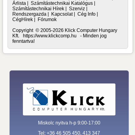
Árlista
|
Számítástechnikai Katalógus
|
Számítástechnikai Hírek
|
Szerviz
|
Rendszergazda
|
Kapcsolat
|
Cég Info
|
CégHírek
|
Fórumok
Copyright © 2005-2026 Klick Computer Hungary
Kft. https://www.klickcomp.hu - Minden jog
fenntartva!
Miskolc nyitva h-p 9:00-17:00
Tel: +36 46 505 450, 413 347