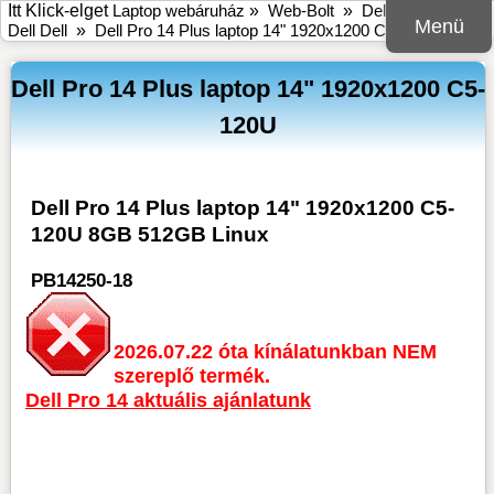
Itt Klick-elget
Laptop webáruház
»
Web-Bolt
»
Dell
»
Notebook
Menü
Dell Dell
»
Dell Pro 14 Plus laptop 14" 1920x1200 C5-120U 8GB
Dell Pro 14 Plus laptop 14" 1920x1200 C5-
120U
Dell Pro 14 Plus laptop 14" 1920x1200 C5-
120U 8GB 512GB Linux
PB14250-18
2026.07.22 óta kínálatunkban NEM
szereplő termék.
Dell Pro 14 aktuális ajánlatunk