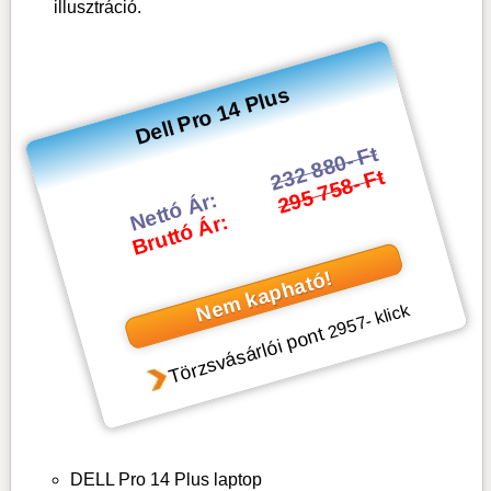
illusztráció.
Dell Pro 14 Plus
232 880- Ft
295 758- Ft
Nettó Ár:
Bruttó Ár:
Nem kapható!
- klick
2957
Törzsvásárlói pont
DELL Pro 14 Plus laptop