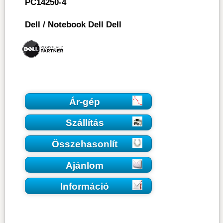
PC14250-4
Dell
/
Notebook Dell Dell
Ár-gép
Szállítás
Összehasonlít
Ajánlom
Információ