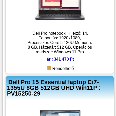
Dell Pro notebook, Kijelző: 14,
Felbontás: 1920x1080,
Processzor: Core 5 120U Memória:
8 GB, Háttértár: 512 GB, Operációs
rendszer: Windows 11 Pro
ár : 341 478 Ft
Rendelhető
Dell Pro 15 Essential laptop Ci7-
1355U 8GB 512GB UHD Win11P :
PV15250-29