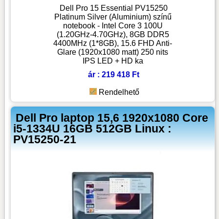
Dell Pro 15 Essential PV15250
Platinum Silver (Aluminium) színű
notebook - Intel Core 3 100U
(1.20GHz-4.70GHz), 8GB DDR5
4400MHz (1*8GB), 15.6 FHD Anti-
Glare (1920x1080 matt) 250 nits
IPS LED + HD ka
ár : 219 418 Ft
Rendelhető
Dell Pro laptop 15,6 1920x1080 Core
i5-1334U 16GB 512GB Linux :
PV15250-21