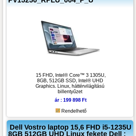
PV15250_RPLU_004_P_U
15 FHD, Intel® Core™ 3 1305U,
8GB, 512GB SSD, Intel® UHD
Graphics. Linux, háttérvilágítású
billentyűzet
ár : 199 898 Ft
Rendelhető
Dell Vostro laptop 15,6 FHD i5-1235U
8GB 512GB UHD Linux fekete Dell :