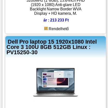
3200MHz (1*8GB), 15.6-inch FHD
(1920 x 1080) Anti-glare LED
Backlight Narrow Border WVA
Display + HD kamera, M.
ár : 213 233 Ft
Rendelhető
Dell Pro laptop 15 1920x1080 Intel
Core 3 100U 8GB 512GB Linux :
PV15250-30