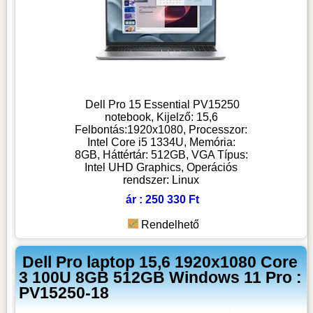
Dell Pro 15 Essential PV15250
notebook, Kijelző: 15,6
Felbontás:1920x1080, Processzor:
Intel Core i5 1334U, Memória:
8GB, Háttértár: 512GB, VGA Típus:
Intel UHD Graphics, Operációs
rendszer: Linux
ár : 250 330 Ft
Rendelhető
Dell Pro laptop 15,6 1920x1080 Core
3 100U 8GB 512GB Windows 11 Pro :
PV15250-18