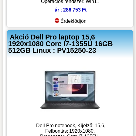
Operációs rendszer: Win11
ár : 286 753 Ft
Érdeklődjön
Akció Dell Pro laptop 15,6
1920x1080 Core i7-1355U 16GB
512GB Linux : PV15250-23
Dell Pro notebook, Kijelző: 15,6,
Felbontás: 1920x1080,