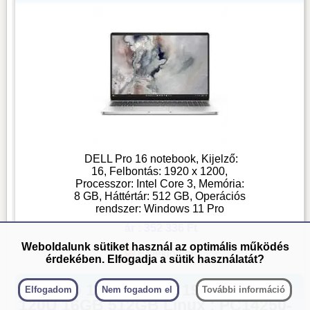
DELL Pro 16 notebook, Kijelző:
16, Felbontás: 1920 x 1200,
Processzor: Intel Core 3, Memória:
8 GB, Háttértár: 512 GB, Operációs
rendszer: Windows 11 Pro
ár : 352 336 Ft
Weboldalunk sütiket használ az optimális működés
Érdeklődjön
érdekében. Elfogadja a sütik használatát?
Dell Pro 14 laptop 14 1920x1200 C5-
Elfogadom
Nem fogadom el
További információ
120U 16GB 512GB Linux : PC14250-