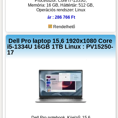
Processzor: Core i7-1355U,
Memória: 16 GB, Háttértár: 512 GB,
Operációs rendszer: Linux
ár : 286 766 Ft
Rendelhető
Dell Pro laptop 15,6 1920x1080 Core
i5-1334U 16GB 1TB Linux : PV15250-
17
Dell Pro notebook, Kijelző: 15,6,