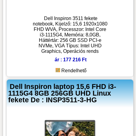
Dell Inspiron 3511 fekete
notebook, Kijelző: 15,6 1920x1080
FHD WVA, Processzor: Intel Core
i3-1115G4, Memória: 8,0GB,
Háttértár: 256 GB SSD PCI-e
NVMe, VGA Típus: Intel UHD
Graphics, Operációs rends
ár : 177 216 Ft
Rendelhető
Dell Inspiron laptop 15,6 FHD i3-
1115G4 8GB 256GB UHD Linux
fekete De : INSP3511-3-HG