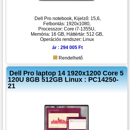
Dell Pro notebook, Kijelző: 15,6,
Felbontás: 1920x1080,
Processzor: Core i7-1355U,
Memória: 16 GB, Háttértár: 512 GB,
Operációs rendszer: Linux
ár : 294 005 Ft
Rendelhető
Dell Pro laptop 14 1920x1200 Core 5
120U 8GB 512GB Linux : PC14250-
21