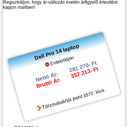
Regisztráljon, hogy ár-változás esetén árfigyelő értesítést
kapjon mailben!
Dell Pro 14 laptop
Érdeklődjön
281 270- Ft
357 213- Ft
Nettó Ár:
Bruttó Ár:
- klick
3572
Törzsvásárlói pont