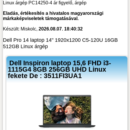
Linux árgép PC14250-4 ár figyelő, árgép
Eladás, értékesítés a hivatalos magyarországi
márkaképviseletek támogatásával.
Készült: Miskolc,
2026.08.07. 18:40:32
Dell Pro 14 laptop 14" 1920x1200 C5-120U 16GB
512GB Linux árgép
Dell Inspiron laptop 15,6 FHD i3-
1115G4 8GB 256GB UHD Linux
fekete De : 3511FI3UA1