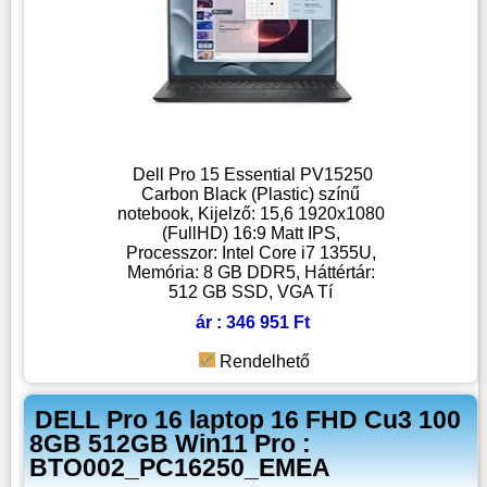
Dell Pro 15 Essential PV15250
Carbon Black (Plastic) színű
notebook, Kijelző: 15,6 1920x1080
(FullHD) 16:9 Matt IPS,
Processzor: Intel Core i7 1355U,
Memória: 8 GB DDR5, Háttértár:
512 GB SSD, VGA Tí
ár : 346 951 Ft
Rendelhető
DELL Pro 16 laptop 16 FHD Cu3 100
8GB 512GB Win11 Pro :
BTO002_PC16250_EMEA