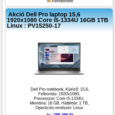
Rendelhető
Akció Dell Pro laptop 15,6
1920x1080 Core i5-1334U 16GB 1TB
Linux : PV15250-17
Dell Pro notebook, Kijelző: 15,6,
Felbontás: 1920x1080,
Processzor: Core i5-1334U,
Memória: 16 GB, Háttértár: 1 TB,
Operációs rendszer: Linux
ár : 285 496 Ft