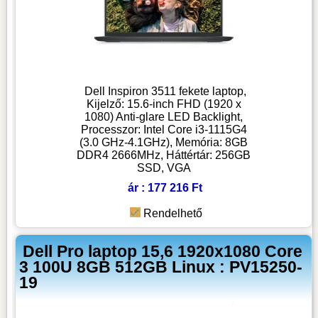
Dell Inspiron 3511 fekete laptop,
Kijelző: 15.6-inch FHD (1920 x
1080) Anti-glare LED Backlight,
Processzor: Intel Core i3-1115G4
(3.0 GHz-4.1GHz), Memória: 8GB
DDR4 2666MHz, Háttértár: 256GB
SSD, VGA
ár : 177 216 Ft
Rendelhető
Dell Pro laptop 15,6 1920x1080 Core
3 100U 8GB 512GB Linux : PV15250-
19