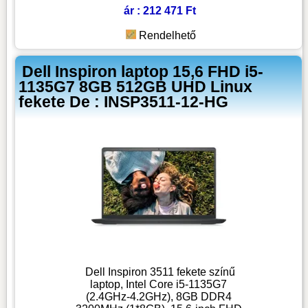
ár : 212 471 Ft
Rendelhető
Dell Inspiron laptop 15,6 FHD i5-
1135G7 8GB 512GB UHD Linux
fekete De : INSP3511-12-HG
Dell Inspiron 3511 fekete színű
laptop, Intel Core i5-1135G7
(2.4GHz-4.2GHz), 8GB DDR4