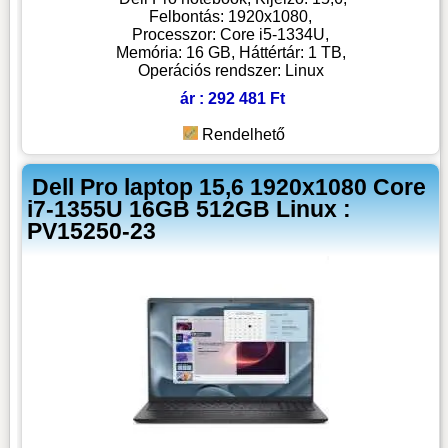
Felbontás: 1920x1080,
Processzor: Core i5-1334U,
Memória: 16 GB, Háttértár: 1 TB,
Operációs rendszer: Linux
ár : 292 481 Ft
Rendelhető
Dell Pro laptop 15,6 1920x1080 Core
i7-1355U 16GB 512GB Linux :
PV15250-23