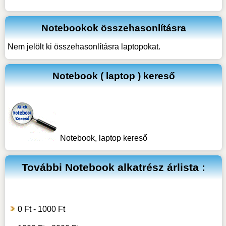
Notebookok összehasonlításra
Nem jelölt ki összehasonlításra laptopokat.
Notebook ( laptop ) kereső
Notebook, laptop kereső
További
Notebook alkatrész
árlista :
0 Ft - 1000 Ft