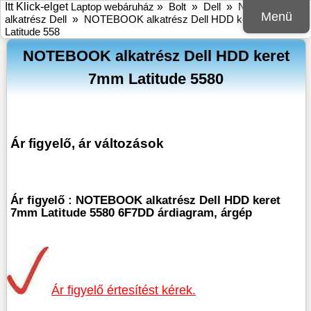
Itt Klick-elget
Laptop webáruház
»
Bolt
»
Dell
»
Notebook
Menü
alkatrész Dell
»
NOTEBOOK alkatrész Dell HDD keret 7mm
Latitude 558
NOTEBOOK alkatrész Dell HDD keret
7mm Latitude 5580
Ár figyelő, ár változások
Ár figyelő : NOTEBOOK alkatrész Dell HDD keret
7mm Latitude 5580 6F7DD árdiagram, árgép
Ár figyelő értesítést kérek.