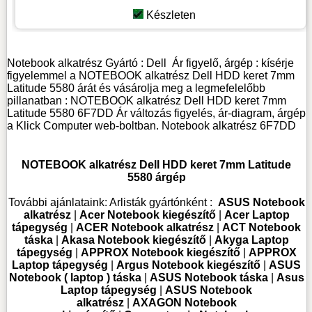
Készleten
Notebook alkatrész
Gyártó :
Dell
Ár figyelő, árgép : kísérje
figyelemmel a NOTEBOOK alkatrész Dell HDD keret 7mm
Latitude 5580 árát és vásárolja meg a legmefelelőbb
pillanatban : NOTEBOOK alkatrész Dell HDD keret 7mm
Latitude 5580 6F7DD Ár változás figyelés, ár-diagram, árgép
a Klick Computer web-boltban. Notebook alkatrész
6F7DD
NOTEBOOK alkatrész Dell HDD keret 7mm Latitude
5580 árgép
További ajánlataink:
Arlisták gyártónként :
ASUS Notebook
alkatrész
|
Acer Notebook kiegészítő
|
Acer Laptop
tápegység
|
ACER Notebook alkatrész
|
ACT Notebook
táska
|
Akasa Notebook kiegészítő
|
Akyga Laptop
tápegység
|
APPROX Notebook kiegészítő
|
APPROX
Laptop tápegység
|
Argus Notebook kiegészítő
|
ASUS
Notebook ( laptop ) táska
|
ASUS Notebook táska
|
Asus
Laptop tápegység
|
ASUS Notebook
alkatrész
|
AXAGON Notebook