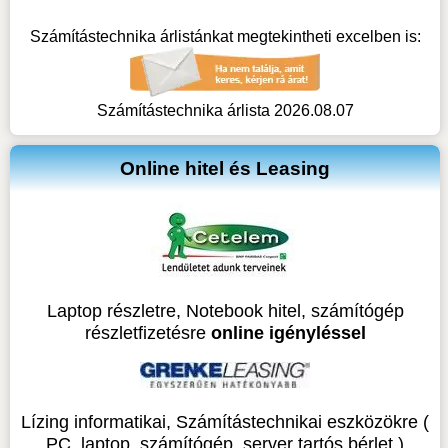
Számítástechnika árlistánkat megtekintheti excelben is:
Számítástechnika árlista 2026.08.07
Online hitel és Leasing
Laptop részletre, Notebook hitel, számítógép
részletfizetésre
online igényléssel
Lízing informatikai, Számítástechnikai eszközökre (
PC, laptop, számítógép, server tartós bérlet )