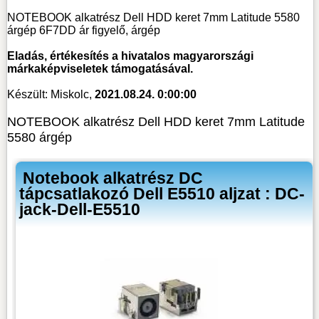
NOTEBOOK alkatrész Dell HDD keret 7mm Latitude 5580
árgép 6F7DD ár figyelő, árgép
Eladás, értékesítés a hivatalos magyarországi
márkaképviseletek támogatásával.
Készült: Miskolc,
2021.08.24. 0:00:00
NOTEBOOK alkatrész Dell HDD keret 7mm Latitude
5580 árgép
Notebook alkatrész DC
tápcsatlakozó Dell E5510 aljzat : DC-
jack-Dell-E5510