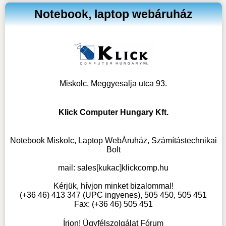
Notebook, laptop webáruház
Miskolc, Meggyesalja utca 93.
Klick Computer Hungary Kft.
Notebook Miskolc, Laptop WebÁruház, Számítástechnikai
Bolt
mail:
sales[kukac]klickcomp.hu
Kérjük, hívjon minket bizalommal!
(+36 46) 413 347 (UPC ingyenes), 505 450, 505 451
Fax: (+36 46) 505 451
Írjon! Ügyfélszolgálat Fórum