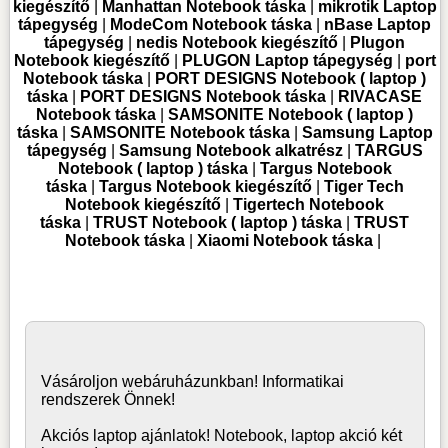
kiegészítő
|
Manhattan Notebook táska
|
mikrotik Laptop
tápegység
|
ModeCom Notebook táska
|
nBase Laptop
tápegység
|
nedis Notebook kiegészítő
|
Plugon
Notebook kiegészítő
|
PLUGON Laptop tápegység
|
port
Notebook táska
|
PORT DESIGNS Notebook ( laptop )
táska
|
PORT DESIGNS Notebook táska
|
RIVACASE
Notebook táska
|
SAMSONITE Notebook ( laptop )
táska
|
SAMSONITE Notebook táska
|
Samsung Laptop
tápegység
|
Samsung Notebook alkatrész
|
TARGUS
Notebook ( laptop ) táska
|
Targus Notebook
táska
|
Targus Notebook kiegészítő
|
Tiger Tech
Notebook kiegészítő
|
Tigertech Notebook
táska
|
TRUST Notebook ( laptop ) táska
|
TRUST
Notebook táska
|
Xiaomi Notebook táska
|
Vásároljon
webáruház
unkban! Informatikai
rendszerek Önnek!
Akciós laptop ajánlatok! Notebook, laptop akció két