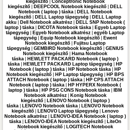
kiegészítő
|
Conceptronic Notebook
kiegészítő
|
DEEPCOOL Notebook kiegészítő
|
DELL
Notebook ( laptop ) táska
|
DELL Notebook
kiegészítő
|
DELL Laptop tápegység
|
DELL Laptop
akku
|
Dell Notebook alkatrész
|
DELL SNP Notebook (
laptop ) táska
|
DICOTA Notebook táska
|
Egyeb Laptop
tápegység
|
Egyeb Notebook alkatrész
|
egyéb Laptop
tápegység
|
Equip Notebook kiegészítő
|
Ewent
Notebook kiegészítő
|
Fujitsu Laptop
tápegység
|
GEMBIRD Notebook kiegészítő
|
GENIUS
Notebook kiegészítő
|
Hama Notebook
táska
|
HEWLETT PACKARD Notebook ( laptop )
táska
|
HEWLETT PACKARD Laptop tápegység
|
HP
Notebook ( laptop ) táska
|
HP Notebook táska
|
HP
Notebook kiegészítő
|
HP Laptop tápegység
|
HP BPS
ATTACH Notebook ( laptop ) táska
|
HP CPS ATTACH
Notebook ( laptop ) táska
|
HP HYPERX Notebook (
laptop ) táska
|
HP PSG CONS Notebook táska
|
IBM
Notebook alkatrész
|
Konig Notebook
kiegészítő
|
LENOVO Notebook ( laptop )
táska
|
LENOVO Notebook táska
|
LENOVO Notebook
kiegészítő
|
LENOVO Laptop tápegység
|
Lenovo
Notebook alkatrész
|
LENOVO-IDEA Notebook ( laptop )
táska
|
LENOVO-IDEA Notebook kiegészítő
|
LiteOn
Notebook kiegészítő
|
LOGITECH Notebook