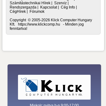
Számítástechnikai Hírek
|
Szerviz
|
Rendszergazda
|
Kapcsolat
|
Cég Info
|
CégHírek
|
Fórumok
Copyright © 2005-2026 Klick Computer Hungary
Kft. https://www.klickcomp.hu - Minden jog
fenntartva!
Miskolc nyitva h-p 9:00-17:00