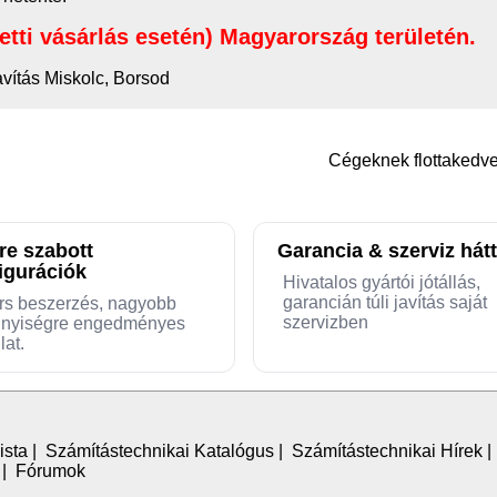
letti vásárlás esetén) Magyarország területén.
avítás Miskolc, Borsod
Cégeknek flottaked
re szabott
Garancia & szerviz hátt
igurációk
Hivatalos gyártói jótállás,
garancián túli javítás saját
rs beszerzés, nagyobb
szervizben
nyiségre engedményes
lat.
ista
|
Számítástechnikai Katalógus
|
Számítástechnikai Hírek
|
Fórumok