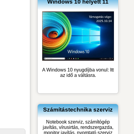
Windows 10 helyett 11
A Windows 10 nyugdíjba vonul: Itt
az idő a váltásra.
Számítástechnika szerviz
Notebook szerviz, számítógép
javítás, vírusirtás, rendszergazda,
monitor javítás, nyomtató szerviz