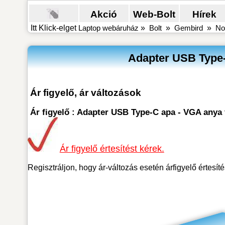
Akció
Web-Bolt
Hírek
Itt Klick-elget
Laptop webáruház
»
Bolt
»
Gembird
»
No
Adapter USB Type-
Ár figyelő, ár változások
Ár figyelő : Adapter USB Type-C apa - VGA any
Ár figyelő értesítést kérek.
Regisztráljon, hogy ár-változás esetén árfigyelő értesít