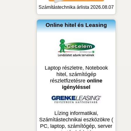
Számítástechnika árlista 2026.08.07
Online hitel és Leasing
Laptop részletre, Notebook
hitel, számítógép
részletfizetésre
online
igényléssel
Lízing informatikai,
Számítástechnikai eszközökre (
PC, laptop, számítógép, server