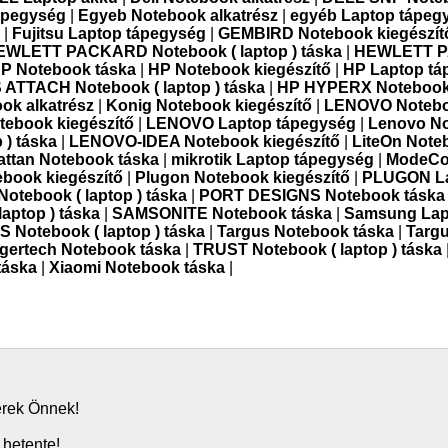
ápegység
|
Egyeb Notebook alkatrész
|
egyéb Laptop tápeg
ő
|
Fujitsu Laptop tápegység
|
GEMBIRD Notebook kiegészít
EWLETT PACKARD Notebook ( laptop ) táska
|
HEWLETT 
P Notebook táska
|
HP Notebook kiegészítő
|
HP Laptop tá
ATTACH Notebook ( laptop ) táska
|
HP HYPERX Notebook (
ok alkatrész
|
Konig Notebook kiegészítő
|
LENOVO Noteboo
ebook kiegészítő
|
LENOVO Laptop tápegység
|
Lenovo N
) táska
|
LENOVO-IDEA Notebook kiegészítő
|
LiteOn Note
ttan Notebook táska
|
mikrotik Laptop tápegység
|
ModeCo
ebook kiegészítő
|
Plugon Notebook kiegészítő
|
PLUGON L
tebook ( laptop ) táska
|
PORT DESIGNS Notebook táska
aptop ) táska
|
SAMSONITE Notebook táska
|
Samsung Lap
 Notebook ( laptop ) táska
|
Targus Notebook táska
|
Targ
igertech Notebook táska
|
TRUST Notebook ( laptop ) táska
táska
|
Xiaomi Notebook táska
|
zerek Önnek!
 hetente!