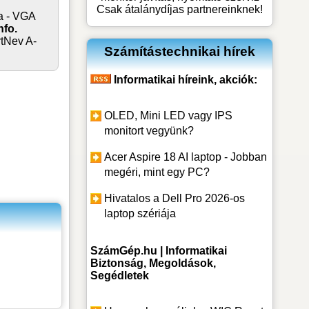
Csak átalánydíjas partnereinknek!
a - VGA
nfo.
tNev A-
Számítástechnikai hírek
Informatikai híreink, akciók:
OLED, Mini LED vagy IPS
monitort vegyünk?
Acer Aspire 18 AI laptop - Jobban
megéri, mint egy PC?
Hivatalos a Dell Pro 2026-os
laptop szériája
SzámGép.hu | Informatikai
Biztonság, Megoldások,
Segédletek