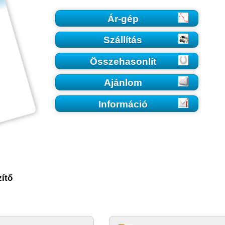
Ár-gép
Szállítás
Összehasonlít
Ajánlom
Információ
ítő