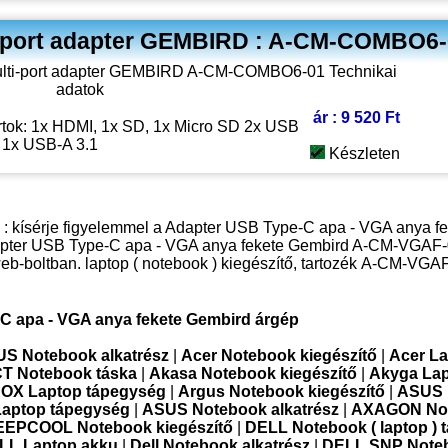
i-port adapter GEMBIRD : A-CM-COMBO6
ár : 9 520 Ft
tok: 1x HDMI, 1x SD, 1x Micro SD 2x USB
, 1x USB-A 3.1
Készleten
ép : kísérje figyelemmel a Adapter USB Type-C apa - VGA anya f
 Adapter USB Type-C apa - VGA anya fekete Gembird A-CM-VGAF-
b-boltban. laptop ( notebook ) kiegészítő, tartozék
A-CM-VGAF
C apa - VGA anya fekete Gembird árgép
S Notebook alkatrész
|
Acer Notebook kiegészítő
|
Acer L
T Notebook táska
|
Akasa Notebook kiegészítő
|
Akyga La
OX Laptop tápegység
|
Argus Notebook kiegészítő
|
ASUS 
Laptop tápegység
|
ASUS Notebook alkatrész
|
AXAGON No
EPCOOL Notebook kiegészítő
|
DELL Notebook ( laptop ) 
LL Laptop akku
|
Dell Notebook alkatrész
|
DELL SNP Noteb