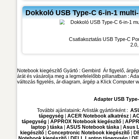
Dokkoló USB Type-C 6-in-1 mult
Csatlakoztatás USB Type-C Por
2.0
Notebook kiegészítő
Gyártó :
Gembird
Ár figyelő, árg
árát és vásárolja meg a legmefelelőbb pillanatban :
változás figyelés, ár-diagram, árgép a Klick Computer we
Adapter USB Type-
További ajánlataink:
Arlisták gyártónként :
ASU
tápegység
|
ACER Notebook alkatrész
|
AC
tápegység
|
APPROX Notebook kiegészítő
|
APPR
laptop ) táska
|
ASUS Notebook táska
|
Asus 
kiegészítő
|
Conceptronic Notebook kiegészítő
|
DE
Notebook kiegészítő
|
DELL Laptop tápegység
|
DE