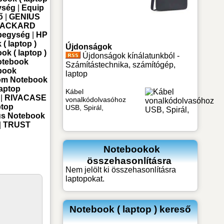
ység
|
Equip
ő
|
GENIUS
PACKARD
pegység
|
HP
 laptop )
Újdonságok
k ( laptop )
Újdonságok kínálatunkból -
otebook
Számítástechnika, számítógép,
book
laptop
m Notebook
aptop
Kábel
|
RIVACASE
vonalkódolvasóhoz
top
USB, Spirál,
us Notebook
|
TRUST
Notebookok
összehasonlításra
Nem jelölt ki összehasonlításra
laptopokat.
Notebook ( laptop ) kereső