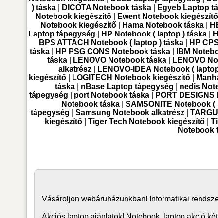
) táska
|
DICOTA Notebook táska
|
Egyeb Laptop t
Notebook kiegészítő
|
Ewent Notebook kiegészít
Notebook kiegészítő
|
Hama Notebook táska
|
H
Laptop tápegység
|
HP Notebook ( laptop ) táska
|
H
BPS ATTACH Notebook ( laptop ) táska
|
HP CPS 
táska
|
HP PSG CONS Notebook táska
|
IBM Notebo
táska
|
LENOVO Notebook táska
|
LENOVO Not
alkatrész
|
LENOVO-IDEA Notebook ( laptop 
kiegészítő
|
LOGITECH Notebook kiegészítő
|
Manha
táska
|
nBase Laptop tápegység
|
nedis Not
tápegység
|
port Notebook táska
|
PORT DESIGNS No
Notebook táska
|
SAMSONITE Notebook ( l
tápegység
|
Samsung Notebook alkatrész
|
TARGUS
kiegészítő
|
Tiger Tech Notebook kiegészítő
|
T
Notebook 
Vásároljon
webáruház
unkban! Informatikai rends
Akciós laptop ajánlatok! Notebook, laptop akció két