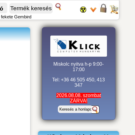
fó
 fekete Gembird
Miskolc nyitva h-p 9:00-
17:00
Tel: +36 46 505 450, 413
347
2026.08.08. szombat
ZÁRVA!