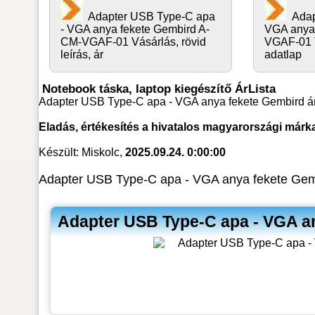
Adapter USB Type-C apa
Adap
- VGA anya fekete Gembird A-
VGA anya
CM-VGAF-01 Vásárlás, rövid
VGAF-01 T
leírás, ár
adatlap
Notebook táska, laptop kiegészítő ÁrLista
Adapter USB Type-C apa - VGA anya fekete Gembird á
Eladás, értékesítés a hivatalos magyarországi márk
Készült: Miskolc,
2025.09.24. 0:00:00
Adapter USB Type-C apa - VGA anya fekete Gem
Adapter USB Type-C apa - VGA a