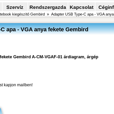
Szervíz
Rendszergazda
Kapcsolat
Cégin
tebook kiegészítő Gembird
»
Adapter USB Type-C apa - VGA anya
C apa - VGA anya fekete Gembird
a fekete Gembird A-CM-VGAF-01 árdiagram, árgép
ést kapjon mailben!