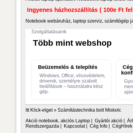
Ingyenes házhozszállítás ( 100e Ft fe
Notebook webáruház, laptop
szerviz, számítógép j
Szolgáltatásaink
Több mint webshop
Beüzemelés & telepítés
Cég
konf
Windows, Office, vírusvédelem,
driverek, személyre szabott
Gyo
beállítások – használatra kész
men
gép.
aján
Itt Klick-elget »
Számítástechnika bolt Miskolc
Akció notebook, akciós Laptop
|
Gyártói akció
|
Árl
Rendszergazda
|
Kapcsolat
|
Cég Info
|
CégHírek