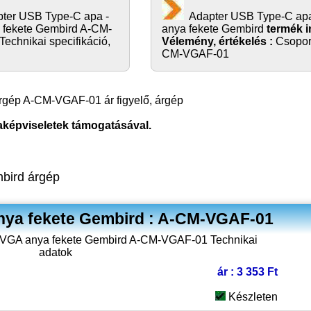
ter USB Type-C apa -
Adapter USB Type-C ap
 fekete Gembird A-CM-
anya fekete Gembird
termék i
echnikai specifikáció,
Vélemény, értékelés :
Csopor
CM-VGAF-01
rgép A-CM-VGAF-01 ár figyelő, árgép
aképviseletek támogatásával.
bird árgép
nya fekete Gembird : A-CM-VGAF-01
ár : 3 353 Ft
Készleten