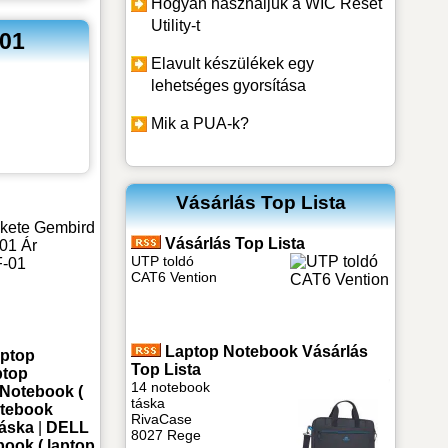
Hogyan használjuk a WIC Reset
Utility-t
-01
Elavult készülékek egy
lehetséges gyorsítása
Mik a PUA-k?
Vásárlás Top Lista
ekete Gembird
Vásárlás Top Lista
01 Ár
UTP toldó
-01
CAT6 Vention
Laptop Notebook Vásárlás
aptop
Top Lista
ptop
14 notebook
Notebook (
táska
tebook
RivaCase
táska
|
DELL
8027 Rege
ook ( laptop