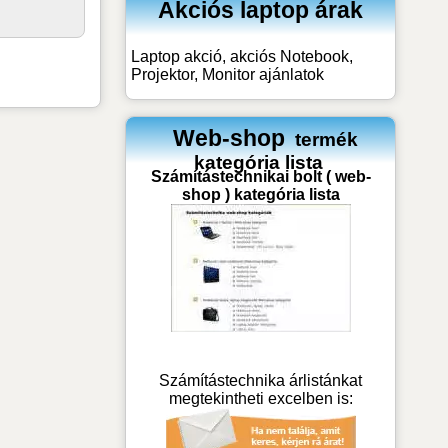
Akciós laptop árak
Laptop akció, akciós Notebook,
Projektor, Monitor ajánlatok
Web-shop
termék
kategória lista
Számítástechnikai bolt ( web-
shop ) kategória lista
Számítástechnika árlistánkat
megtekintheti excelben is: