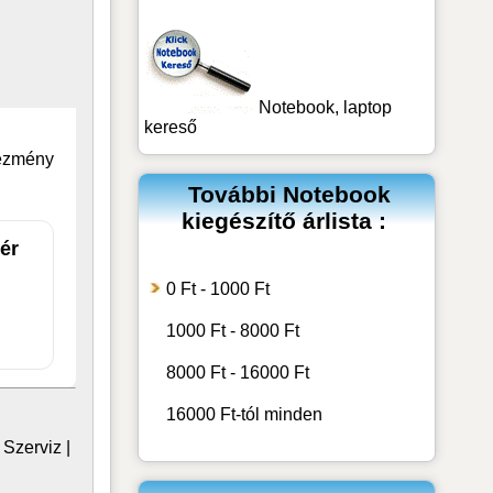
Notebook, laptop
kereső
vezmény
További
Notebook
kiegészítő
árlista :
ér
0 Ft - 1000 Ft
1000 Ft - 8000 Ft
8000 Ft - 16000 Ft
16000 Ft-tól minden
|
Szerviz
|