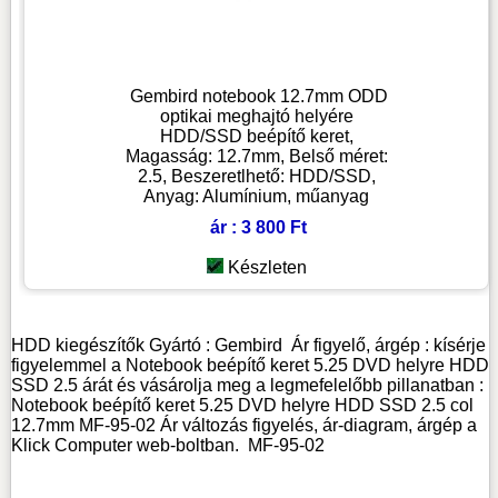
Gembird notebook 12.7mm ODD
optikai meghajtó helyére
HDD/SSD beépítő keret,
Magasság: 12.7mm, Belső méret:
2.5, Beszeretlhető: HDD/SSD,
Anyag: Alumínium, műanyag
ár : 3 800 Ft
Készleten
HDD kiegészítők
Gyártó :
Gembird
Ár figyelő, árgép : kísérje
figyelemmel a Notebook beépítő keret 5.25 DVD helyre HDD
SSD 2.5 árát és vásárolja meg a legmefelelőbb pillanatban :
Notebook beépítő keret 5.25 DVD helyre HDD SSD 2.5 col
12.7mm MF-95-02 Ár változás figyelés, ár-diagram, árgép a
Klick Computer web-boltban.
MF-95-02