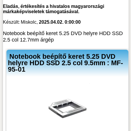
Eladás, értékesítés a hivatalos magyarországi
márkaképviseletek támogatásával.
Készült: Miskolc,
2025.04.02. 0:00:00
Notebook beépítő keret 5.25 DVD helyre HDD SSD
2.5 col 12.7mm árgép
Notebook beépítő keret 5.25 DVD
helyre HDD SSD 2.5 col 9.5mm : MF-
95-01