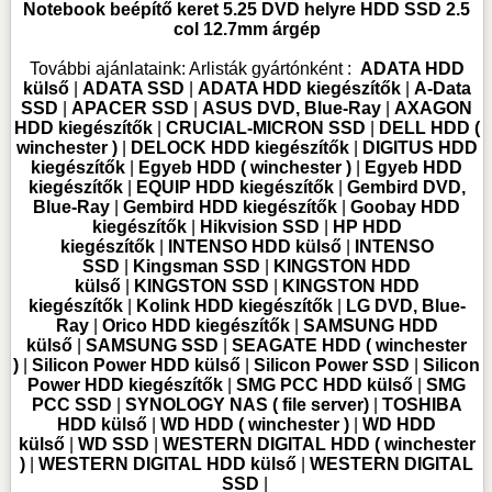
Notebook beépítő keret 5.25 DVD helyre HDD SSD 2.5
col 12.7mm árgép
További ajánlataink:
Arlisták gyártónként :
ADATA HDD
külső
|
ADATA SSD
|
ADATA HDD kiegészítők
|
A-Data
SSD
|
APACER SSD
|
ASUS DVD, Blue-Ray
|
AXAGON
HDD kiegészítők
|
CRUCIAL-MICRON SSD
|
DELL HDD (
winchester )
|
DELOCK HDD kiegészítők
|
DIGITUS HDD
kiegészítők
|
Egyeb HDD ( winchester )
|
Egyeb HDD
kiegészítők
|
EQUIP HDD kiegészítők
|
Gembird DVD,
Blue-Ray
|
Gembird HDD kiegészítők
|
Goobay HDD
kiegészítők
|
Hikvision SSD
|
HP HDD
kiegészítők
|
INTENSO HDD külső
|
INTENSO
SSD
|
Kingsman SSD
|
KINGSTON HDD
külső
|
KINGSTON SSD
|
KINGSTON HDD
kiegészítők
|
Kolink HDD kiegészítők
|
LG DVD, Blue-
Ray
|
Orico HDD kiegészítők
|
SAMSUNG HDD
külső
|
SAMSUNG SSD
|
SEAGATE HDD ( winchester
)
|
Silicon Power HDD külső
|
Silicon Power SSD
|
Silicon
Power HDD kiegészítők
|
SMG PCC HDD külső
|
SMG
PCC SSD
|
SYNOLOGY NAS ( file server)
|
TOSHIBA
HDD külső
|
WD HDD ( winchester )
|
WD HDD
külső
|
WD SSD
|
WESTERN DIGITAL HDD ( winchester
)
|
WESTERN DIGITAL HDD külső
|
WESTERN DIGITAL
SSD
|