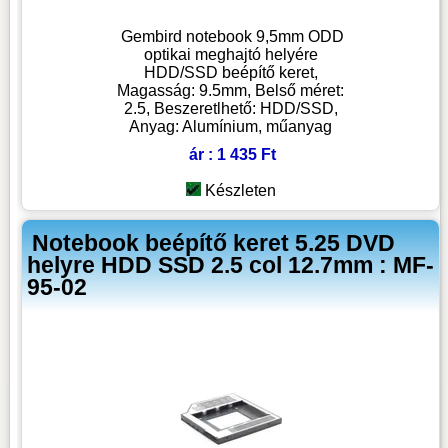
Gembird notebook 9,5mm ODD
optikai meghajtó helyére
HDD/SSD beépítő keret,
Magasság: 9.5mm, Belső méret:
2.5, Beszeretlhető: HDD/SSD,
Anyag: Alumínium, műanyag
ár : 1 435 Ft
Készleten
Notebook beépítő keret 5.25 DVD
helyre HDD SSD 2.5 col 12.7mm : MF-
95-02