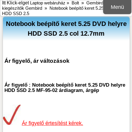
Itt Klick-elget
Laptop webáruház
»
Bolt
»
Gembird
»
HDD
Menü
kiegészítők Gembird
»
Notebook beépítő keret 5.25 DVD helyre
HDD SSD 2.5
Notebook beépítő keret 5.25 DVD helyre
HDD SSD 2.5 col 12.7mm
Ár figyelő, ár változások
Ár figyelő : Notebook beépítő keret 5.25 DVD helyre
HDD SSD 2.5 MF-95-02 árdiagram, árgép
Ár figyelő értesítést kérek.