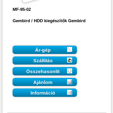
MF-95-02
Gembird
/
HDD kiegészítők Gembird
Ár-gép
Szállítás
Összehasonlít
Ajánlom
Információ