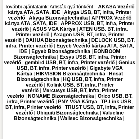
További ajánlataink:
Arlisták gyártónként :
AKASA Vezérlő
kártya ATA, SATA, IDE
|
Akyga USB, BT, infra, Printer
vezérlő
|
Akyga Bizonságtechnika
|
APPROX Vezérlő
kártya ATA, SATA, IDE
|
APPROX USB, BT, infra, Printer
vezérlő
|
ASUS VGA Kártya
|
ATEN USB, BT, infra,
Printer vezérlő
|
Axagon USB, BT, infra, Printer
vezérlő
|
DAHUA Bizonságtechnika
|
DELOCK USB, BT,
infra, Printer vezérlő
|
Egyeb Vezérlő kártya ATA, SATA,
IDE
|
Egyeb Bizonságtechnika
|
EONBOOM
Bizonságtechnika
|
Exsys USB, BT, infra, Printer
vezérlő
|
gembird USB, BT, infra, Printer vezérlő
|
Genius
USB, BT, infra, Printer vezérlő
|
Gigabyte VGA
Kártya
|
HIKVISION Bizonságtechnika
|
Hnsat
Bizonságtechnika
|
HQ USB, BT, infra, Printer
vezérlő
|
Kolink USB, BT, infra, Printer
vezérlő
|
Mercusys USB, BT, infra, Printer
vezérlő
|
NONAME Bizonságtechnika
|
Orico USB, BT,
infra, Printer vezérlő
|
PNY VGA Kártya
|
TP-Link USB,
BT, infra, Printer vezérlő
|
TRUST USB, BT, infra, Printer
vezérlő
|
Ubiquiti Bizonságtechnika
|
Valueline
Bizonságtechnika
|
Walisec Bizonságtechnika
|