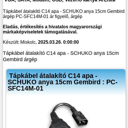
Tápkábel átalakító C14 apa - SCHUKO anya 15cm Gembird
árgép PC-SFC14M-01 ár figyelő, árgép
Eladás, értékesítés a hivatalos magyarországi
márkaképviseletek támogatásával.
Készült: Miskolc,
2025.03.26. 0:00:00
Tápkábel átalakító C14 apa - SCHUKO anya 15cm
Gembird árgép
Tápkábel átalakító C14 apa -
SCHUKO anya 15cm Gembird : PC-
SFC14M-01