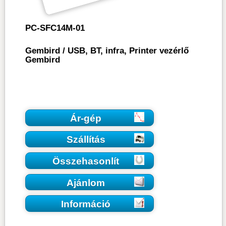
PC-SFC14M-01
Gembird
/
USB, BT, infra, Printer vezérlő
Gembird
Ár-gép
Szállítás
Összehasonlít
Ajánlom
Információ