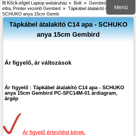
Itt Klick-elget
Laptop webáruház
»
Bolt
»
Gembird
»
USB, BT,
Menü
infra, Printer vezérlő Gembird
»
Tápkábel átalakító C14 apa -
SCHUKO anya 15cm Gemb
Tápkábel átalakító C14 apa - SCHUKO
anya 15cm Gembird
Ár figyelő, ár változások
Ár figyelő : Tápkábel átalakító C14 apa - SCHUKO
anya 15cm Gembird PC-SFC14M-01 árdiagram,
árgép
Ár figyelő értesítést kérek.