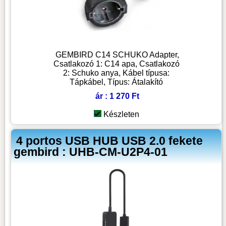
GEMBIRD C14 SCHUKO Adapter,
Csatlakozó 1: C14 apa, Csatlakozó
2: Schuko anya, Kábel típusa:
Tápkábel, Típus: Átalakító
ár : 1 270 Ft
Készleten
4 portos USB HUB USB 2.0 fekete
gembird : UHB-CM-U2P4-01