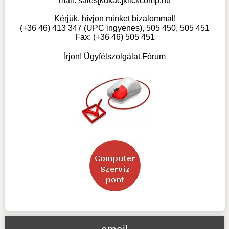
mail:
sales[kukac]klickcomp.hu
Kérjük, hívjon minket bizalommal!
(+36 46) 413 347 (UPC ingyenes), 505 450, 505 451
Fax: (+36 46) 505 451
Írjon! Ügyfélszolgálat Fórum