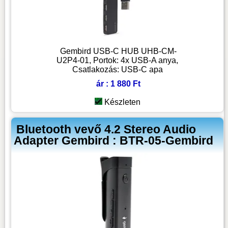
Gembird USB-C HUB UHB-CM-
U2P4-01, Portok: 4x USB-A anya,
Csatlakozás: USB-C apa
ár : 1 880 Ft
Készleten
Bluetooth vevő 4.2 Stereo Audio
Adapter Gembird : BTR-05-Gembird