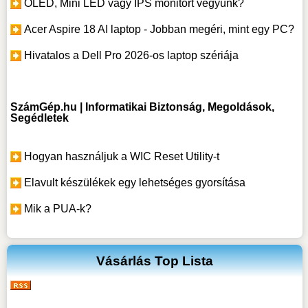
OLED, Mini LED vagy IPS monitort vegyünk?
Acer Aspire 18 AI laptop - Jobban megéri, mint egy PC?
Hivatalos a Dell Pro 2026-os laptop szériája
SzámGép.hu | Informatikai Biztonság, Megoldások,
Segédletek
Hogyan használjuk a WIC Reset Utility-t
Elavult készülékek egy lehetséges gyorsítása
Mik a PUA-k?
Vásárlás Top Lista