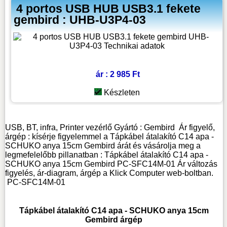
4 portos USB HUB USB3.1 fekete
gembird : UHB-U3P4-03
ár : 2 985 Ft
Készleten
USB, BT, infra, Printer vezérlő
Gyártó :
Gembird
Ár figyelő,
árgép : kísérje figyelemmel a Tápkábel átalakító C14 apa -
SCHUKO anya 15cm Gembird árát és vásárolja meg a
legmefelelőbb pillanatban : Tápkábel átalakító C14 apa -
SCHUKO anya 15cm Gembird PC-SFC14M-01 Ár változás
figyelés, ár-diagram, árgép a Klick Computer web-boltban.
PC-SFC14M-01
Tápkábel átalakító C14 apa - SCHUKO anya 15cm
Gembird árgép