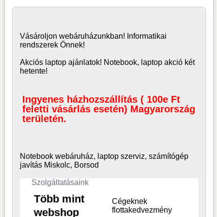
Vásároljon
webáruház
unkban! Informatikai
rendszerek Önnek!
Akciós laptop ajánlatok! Notebook, laptop akció két
hetente!
Ingyenes házhozszállítás ( 100e Ft
feletti vásárlás esetén) Magyarország
területén.
Notebook webáruház, laptop
szerviz, számítógép
javítás Miskolc, Borsod
Szolgáltatásaink
Több mint
Cégeknek
flottakedvezmény
webshop