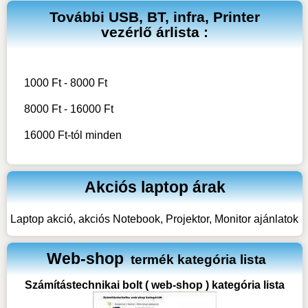
További
USB, BT, infra, Printer
vezérlő
árlista :
1000 Ft - 8000 Ft
8000 Ft - 16000 Ft
16000 Ft-tól minden
Akciós laptop árak
Laptop akció, akciós Notebook, Projektor, Monitor ajánlatok
Web-shop
termék kategória lista
Számítástechnikai bolt ( web-shop ) kategória lista