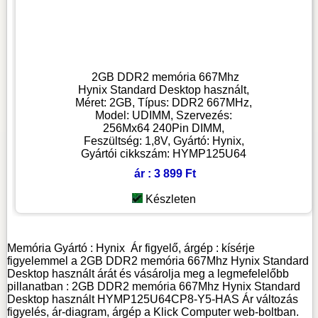
2GB DDR2 memória 667Mhz
Hynix Standard Desktop használt,
Méret: 2GB, Típus: DDR2 667MHz,
Model: UDIMM, Szervezés:
256Mx64 240Pin DIMM,
Feszültség: 1,8V, Gyártó: Hynix,
Gyártói cikkszám: HYMP125U64
ár : 3 899 Ft
Készleten
Memória
Gyártó :
Hynix
Ár figyelő, árgép : kísérje
figyelemmel a 2GB DDR2 memória 667Mhz Hynix Standard
Desktop használt árát és vásárolja meg a legmefelelőbb
pillanatban : 2GB DDR2 memória 667Mhz Hynix Standard
Desktop használt HYMP125U64CP8-Y5-HAS Ár változás
figyelés, ár-diagram, árgép a Klick Computer web-boltban.