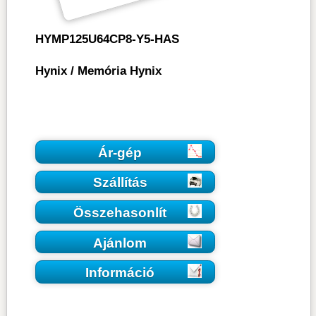
HYMP125U64CP8-Y5-HAS
Hynix
/
Memória Hynix
Ár-gép
Szállítás
Összehasonlít
Ajánlom
Információ