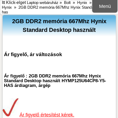
Itt Klick-elget
Laptop webáruház
»
Bolt
»
Hynix
»
Memória
Menü
Hynix
»
2GB DDR2 memória 667Mhz Hynix Standard Desktop
has
2GB DDR2 memória 667Mhz Hynix
Standard Desktop használt
Ár figyelő, ár változások
Ár figyelő : 2GB DDR2 memória 667Mhz Hynix
Standard Desktop használt HYMP125U64CP8-Y5-
HAS árdiagram, árgép
Ár figyelő értesítést kérek.