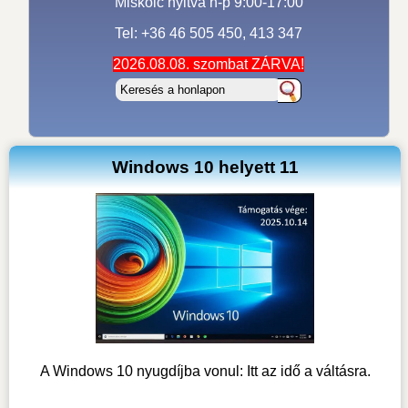
Miskolc nyitva h-p 9:00-17:00
Tel: +36 46 505 450, 413 347
2026.08.08. szombat ZÁRVA!
Windows 10 helyett 11
A Windows 10 nyugdíjba vonul: Itt az idő a váltásra.