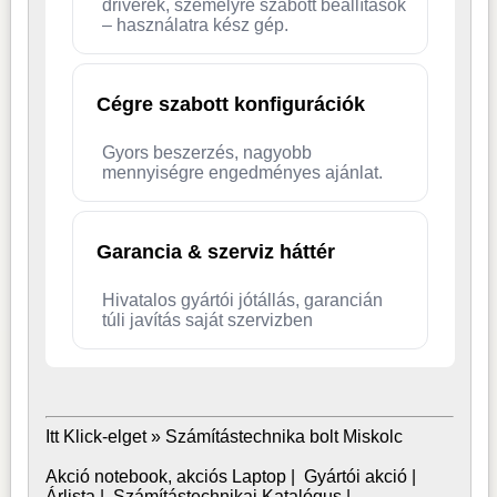
driverek, személyre szabott beállítások
– használatra kész gép.
Cégre szabott konfigurációk
Gyors beszerzés, nagyobb
mennyiségre engedményes ajánlat.
Garancia & szerviz háttér
Hivatalos gyártói jótállás, garancián
túli javítás saját szervizben
Itt Klick-elget »
Számítástechnika bolt Miskolc
Akció notebook, akciós Laptop
|
Gyártói akció
|
Árlista
|
Számítástechnikai Katalógus
|