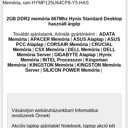
Memória, ram
HYMP125U64CP8-Y5-HAS
2GB DDR2 memória 667Mhz Hynix Standard Desktop
használt árgép
További ajánlataink:
Arlisták gyártónként :
ADATA
Memória
|
APACER Memória
|
ASUS Alaplap
|
ASUS
PCC Alaplap
|
CORSAIR Memória
|
CRUCIAL
Memória
|
CSX Memória
|
DELL Memória
|
DELL
Memória Server
|
GIGABYTE Alaplap
|
Hynix
Memória
|
INTEL Processzor
|
Kingsman
Memória
|
KINGSTON Memória
|
KINGSTON Memória
Server
|
SILICON POWER Memória
|
Vásároljon
webáruház
unkban! Informatikai
rendszerek Önnek!
Akciós laptop ajánlatok! Notebook, laptop akció két