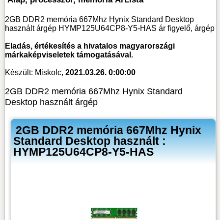
2GB DDR2 memória 667Mhz Hynix Standard Desktop
használt árgép HYMP125U64CP8-Y5-HAS ár figyelő, árgép
Eladás, értékesítés a hivatalos magyarországi
márkaképviseletek támogatásával.
Készült: Miskolc,
2021.03.26. 0:00:00
2GB DDR2 memória 667Mhz Hynix Standard
Desktop használt árgép
2GB DDR2 memória 667Mhz Hynix
Standard Desktop használt :
HYMP125U64CP8-Y5-HAS