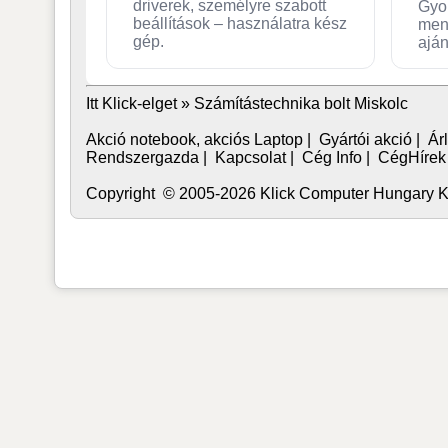
driverek, személyre szabott
Gyo
beállítások – használatra kész
men
gép.
aján
Itt Klick-elget »
Számítástechnika bolt Miskolc
Akció notebook, akciós Laptop
|
Gyártói akció
|
Árl
Rendszergazda
|
Kapcsolat
|
Cég Info
|
CégHírek
Copyright © 2005-2026 Klick Computer Hungary Kft