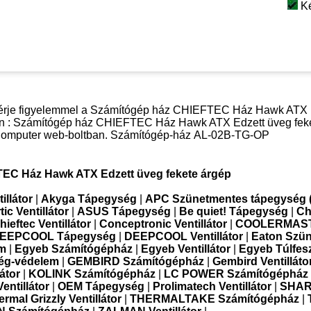
K
kísérje figyelemmel a Számítógép ház CHIEFTEC Ház Hawk ATX 
tban : Számítógép ház CHIEFTEC Ház Hawk ATX Edzett üveg fek
k Computer web-boltban. Számítógép-ház
AL-02B-TG-OP
EC Ház Hawk ATX Edzett üveg fekete árgép
illátor
|
Akyga Tápegység
|
APC Szünetmentes tápegység 
tic Ventillátor
|
ASUS Tápegység
|
Be quiet! Tápegység
|
Ch
hieftec Ventillátor
|
Conceptronic Ventillátor
|
COOLERMAS
EEPCOOL Tápegység
|
DEEPCOOL Ventillátor
|
Eaton Szü
em
|
Egyeb Számítógépház
|
Egyeb Ventillátor
|
Egyeb Túlfes
ség-védelem
|
GEMBIRD Számítógépház
|
Gembird Ventilláto
látor
|
KOLINK Számítógépház
|
LC POWER Számítógépház
entillátor
|
OEM Tápegység
|
Prolimatech Ventillátor
|
SHA
ermal Grizzly Ventillátor
|
THERMALTAKE Számítógépház
|