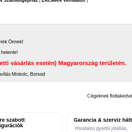
 Számítógépház
|
ZALMAN Ventillátor
|
zerek Önnek!
 hetente!
letti vásárlás esetén) Magyarország területén.
avítás Miskolc, Borsod
Cégeknek flottaked
re szabott
Garancia & szerviz hátt
igurációk
Hivatalos gyártói jótállás,