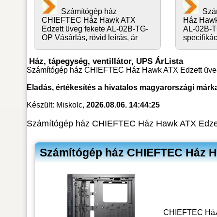
Számítógép ház
Szá
CHIEFTEC Ház Hawk ATX
Ház Hawk
Edzett üveg fekete AL-02B-TG-
AL-02B-T
OP Vásárlás, rövid leírás, ár
specifikác
Ház, tápegység, ventillátor, UPS ÁrLista
Számítógép ház CHIEFTEC Ház Hawk ATX Edzett üveg f
Eladás, értékesítés a hivatalos magyarországi márk
Készült: Miskolc,
2026.08.06. 14:44:25
Számítógép ház CHIEFTEC Ház Hawk ATX Edzett
Számítógép ház CHIEFTEC Ház Ha
CHIEFTEC Ház H