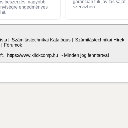
garancián túli javítás saját
rs beszerzés, nagyobb
szervizben
nyiségre engedményes
lat.
ista
|
Számítástechnikai Katalógus
|
Számítástechnikai Hírek
|
Fórumok
. https://www.klickcomp.hu - Minden jog fenntartva!