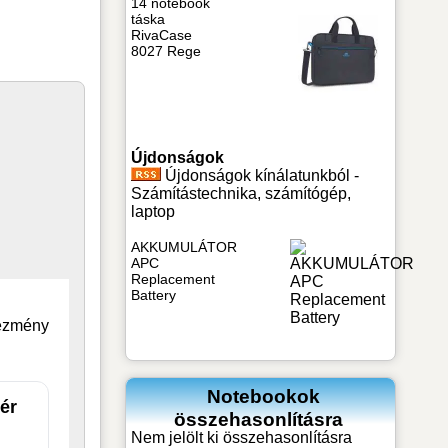
14 notebook
táska
RivaCase
8027 Rege
Újdonságok
Újdonságok kínálatunkból -
Számítástechnika, számítógép,
laptop
AKKUMULÁTOR
APC
Replacement
Battery
vezmény
Notebookok
ér
összehasonlításra
Nem jelölt ki összehasonlításra