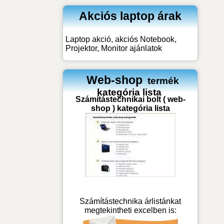
Akciós laptop árak
Laptop akció, akciós Notebook,
Projektor, Monitor ajánlatok
Web-shop
termék
kategória lista
Számítástechnikai bolt ( web-
shop ) kategória lista
Számítástechnika árlistánkat
megtekintheti excelben is: