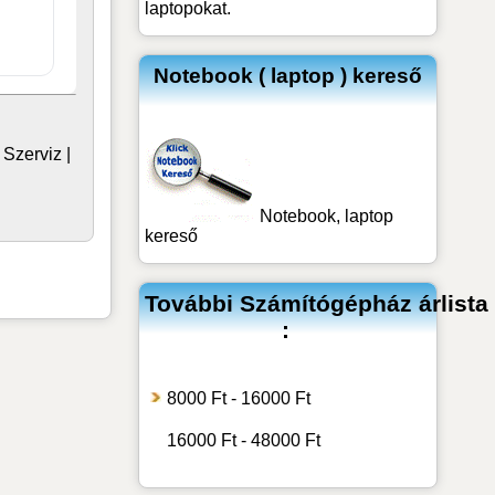
laptopokat.
Notebook ( laptop ) kereső
|
Szerviz
|
Notebook, laptop
kereső
További
Számítógépház
árlista
:
8000 Ft - 16000 Ft
16000 Ft - 48000 Ft