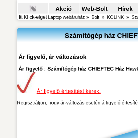
Akció
Web-Bolt
Hírek
Itt Klick-elget
Laptop webáruház
»
Bolt
»
KOLINK
»
Sz
Számítógép ház CHIEF
Ár figyelő, ár változások
Ár figyelő : Számítógép ház CHIEFTEC Ház Hawk
Ár figyelő értesítést kérek.
Regisztráljon, hogy ár-változás esetén árfigyelő értesít