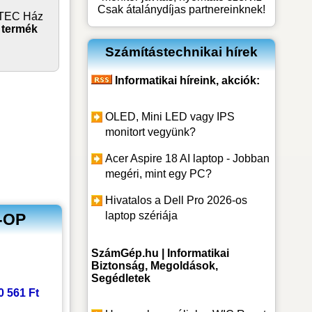
Csak átalánydíjas partnereinknek!
FTEC Ház
e
termék
Számítástechnikai hírek
Informatikai híreink, akciók:
OLED, Mini LED vagy IPS
monitort vegyünk?
Acer Aspire 18 AI laptop - Jobban
megéri, mint egy PC?
Hivatalos a Dell Pro 2026-os
laptop szériája
G-OP
SzámGép.hu | Informatikai
Biztonság, Megoldások,
Segédletek
20 561 Ft