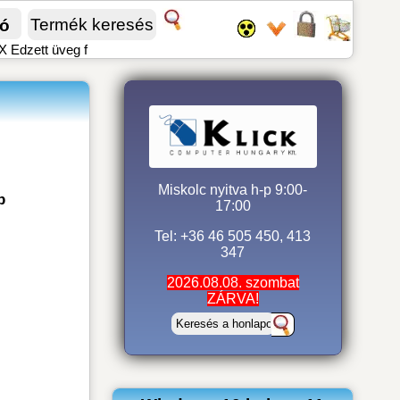
fó
Edzett üveg f
Miskolc nyitva h-p 9:00-
p
17:00
Tel: +36 46 505 450, 413
347
2026.08.08. szombat
ZÁRVA!