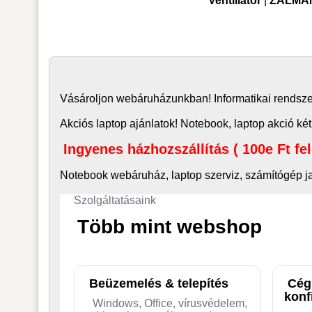
Ventillátor
|
ZALMAN
Vásároljon
webáruház
unkban! Informatikai rends
Akciós laptop ajánlatok! Notebook, laptop akció két
Ingyenes házhozszállítás ( 100e Ft fe
Notebook webáruház, laptop
szerviz, számítógép j
Szolgáltatásaink
Több mint webshop
Beüzemelés & telepítés
Cég
konf
Windows, Office, vírusvédelem,