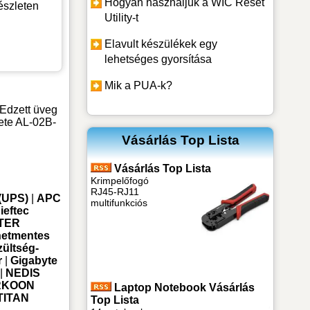
Hogyan használjuk a WIC Reset
észleten
Utility-t
Elavult készülékek egy
lehetséges gyorsítása
Mik a PUA-k?
Edzett üveg
ete AL-02B-
Vásárlás Top Lista
Vásárlás Top Lista
Krimpelőfogó
RJ45-RJ11
(UPS)
|
APC
multifunkciós
ieftec
TER
netmentes
zültség-
r
|
Gigabyte
|
NEDIS
RKOON
Laptop Notebook Vásárlás
TITAN
Top Lista