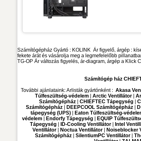
Számítógépház
Gyártó :
KOLINK
Ár figyelő, árgép : 
fekete árát és vásárolja meg a legmefelelőbb pillana
TG-OP Ár változás figyelés, ár-diagram, árgép a Klic
Számítógép ház CHIEFT
További ajánlataink:
Arlisták gyártónként :
Akasa Vent
Túlfeszültség-védelem
|
Arctic Ventillátor
|
Ar
Számítógépház
|
CHIEFTEC Tápegység
|
C
Számítógépház
|
DEEPCOOL Számítógépház
|
D
tápegység (UPS)
|
Eaton Túlfeszültség-védel
védelem
|
Endorfy Tápegység
|
EQUIP Túlfeszült
Tápegység
|
ID-Cooling Ventillátor
|
Intel Ventil
Ventillátor
|
Noctua Ventillátor
|
Noiseblocker V
Számítógépház
|
SilentiumPC Ventillátor
|
Th