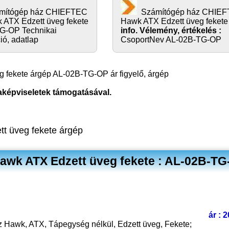
mítógép ház CHIEFTEC
Számítógép ház CHIE
 ATX Edzett üveg fekete
Hawk ATX Edzett üveg feket
G-OP Technikai
info. Vélemény, értékelés :
ió, adatlap
CsoportNev AL-02B-TG-OP
ekete árgép AL-02B-TG-OP ár figyelő, árgép
aképviseletek támogatásával.
 üveg fekete árgép
wk ATX Edzett üveg fekete : AL-02B-T
ár : 
awk, ATX, Tápegység nélkül, Edzett üveg, Fekete;