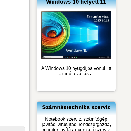
Windows 10 helyett 11
A Windows 10 nyugdíjba vonul: Itt
az idő a váltásra.
Számítástechnika szerviz
Notebook szerviz, számítógép
javítás, vírusirtás, rendszergazda,
monitor javítás, nyomtató szerviz