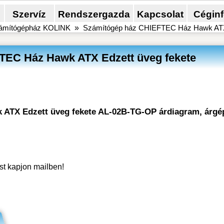
Szervíz
Rendszergazda
Kapcsolat
Cégin
ámítógépház KOLINK
»
Számítógép ház CHIEFTEC Ház Hawk ATX 
TEC Ház Hawk ATX Edzett üveg fekete
 ATX Edzett üveg fekete AL-02B-TG-OP árdiagram, árgé
ést kapjon mailben!