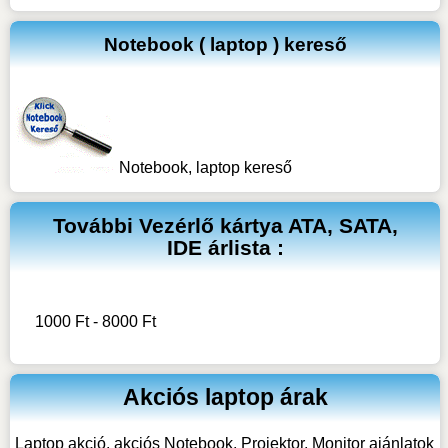
Notebook ( laptop ) kereső
Notebook, laptop kereső
További
Vezérlő kártya ATA, SATA,
IDE
árlista :
1000 Ft - 8000 Ft
Akciós laptop árak
Laptop akció, akciós Notebook, Projektor, Monitor ajánlatok