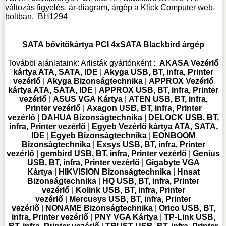
változás figyelés, ár-diagram, árgép a Klick Computer web-
boltban.
BH1294
SATA bővítőkártya PCI 4xSATA Blackbird árgép
További ajánlataink:
Arlisták gyártónként :
AKASA Vezérlő
kártya ATA, SATA, IDE
|
Akyga USB, BT, infra, Printer
vezérlő
|
Akyga Bizonságtechnika
|
APPROX Vezérlő
kártya ATA, SATA, IDE
|
APPROX USB, BT, infra, Printer
vezérlő
|
ASUS VGA Kártya
|
ATEN USB, BT, infra,
Printer vezérlő
|
Axagon USB, BT, infra, Printer
vezérlő
|
DAHUA Bizonságtechnika
|
DELOCK USB, BT,
infra, Printer vezérlő
|
Egyeb Vezérlő kártya ATA, SATA,
IDE
|
Egyeb Bizonságtechnika
|
EONBOOM
Bizonságtechnika
|
Exsys USB, BT, infra, Printer
vezérlő
|
gembird USB, BT, infra, Printer vezérlő
|
Genius
USB, BT, infra, Printer vezérlő
|
Gigabyte VGA
Kártya
|
HIKVISION Bizonságtechnika
|
Hnsat
Bizonságtechnika
|
HQ USB, BT, infra, Printer
vezérlő
|
Kolink USB, BT, infra, Printer
vezérlő
|
Mercusys USB, BT, infra, Printer
vezérlő
|
NONAME Bizonságtechnika
|
Orico USB, BT,
infra, Printer vezérlő
|
PNY VGA Kártya
|
TP-Link USB,