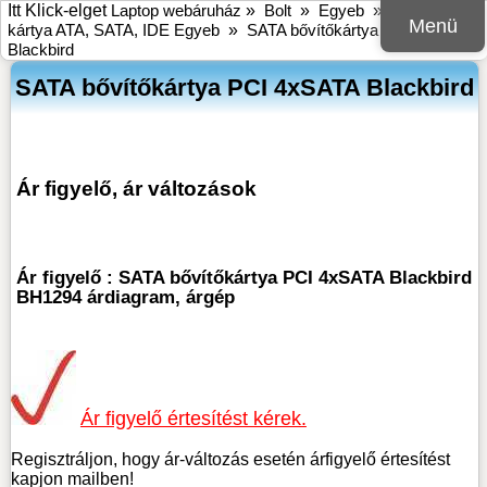
Itt Klick-elget
Laptop webáruház
»
Bolt
»
Egyeb
»
Vezérlő
Menü
kártya ATA, SATA, IDE Egyeb
»
SATA bővítőkártya PCI 4xSATA
Blackbird
SATA bővítőkártya PCI 4xSATA Blackbird
Ár figyelő, ár változások
Ár figyelő : SATA bővítőkártya PCI 4xSATA Blackbird
BH1294 árdiagram, árgép
Ár figyelő értesítést kérek.
Regisztráljon, hogy ár-változás esetén árfigyelő értesítést
kapjon mailben!