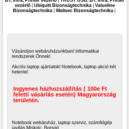
BT, infra, Printer vezérlő
|
TRUST USB, BT, infra, Printer
vezérlő
|
Ubiquiti Bizonságtechnika
|
Valueline
Bizonságtechnika
|
Walisec Bizonságtechnika
|
Vásároljon
webáruház
unkban! Informatikai
rendszerek Önnek!
Akciós laptop ajánlatok! Notebook, laptop akció két
hetente!
Ingyenes házhozszállítás ( 100e Ft
feletti vásárlás esetén) Magyarország
területén.
Notebook webáruház, laptop
szerviz, számítógép
javítás Miskolc, Borsod