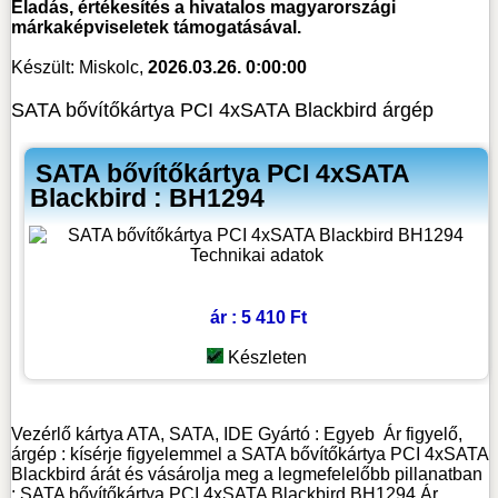
Eladás, értékesítés a hivatalos magyarországi
márkaképviseletek támogatásával.
Készült: Miskolc,
2026.03.26. 0:00:00
SATA bővítőkártya PCI 4xSATA Blackbird árgép
SATA bővítőkártya PCI 4xSATA
Blackbird : BH1294
ár : 5 410 Ft
Készleten
Vezérlő kártya ATA, SATA, IDE
Gyártó :
Egyeb
Ár figyelő,
árgép : kísérje figyelemmel a SATA bővítőkártya PCI 4xSATA
Blackbird árát és vásárolja meg a legmefelelőbb pillanatban
: SATA bővítőkártya PCI 4xSATA Blackbird BH1294 Ár