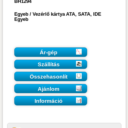
BH1294
Egyeb
/
Vezérlő kártya ATA, SATA, IDE
Egyeb
Ár-gép
Szállítás
Összehasonlít
Ajánlom
Információ