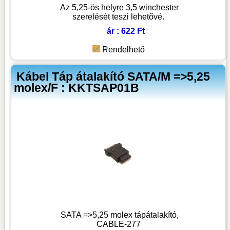
Az 5,25-ös helyre 3,5 winchester
szerelését teszi lehetővé.
ár : 622 Ft
Rendelhető
Kábel Táp átalakító SATA/M =>5,25
molex/F : KKTSAP01B
SATA =>5,25 molex tápátalakító,
CABLE-277