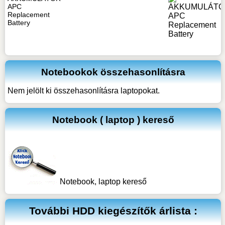
APC
Replacement
Battery
Notebookok összehasonlításra
Nem jelölt ki összehasonlításra laptopokat.
Notebook ( laptop ) kereső
Notebook, laptop kereső
További
HDD kiegészítők
árlista :