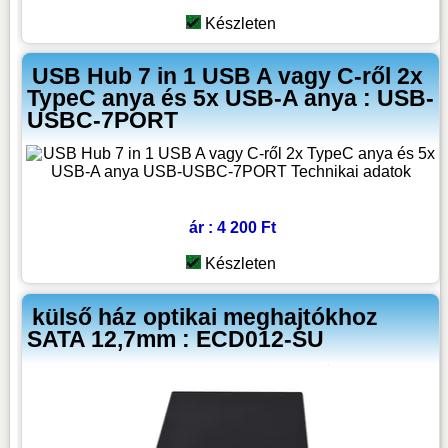
Készleten
USB Hub 7 in 1 USB A vagy C-ről 2x
TypeC anya és 5x USB-A anya : USB-
USBC-7PORT
ár : 4 200 Ft
Készleten
külső ház optikai meghajtókhoz
SATA 12,7mm : ECD012-SU