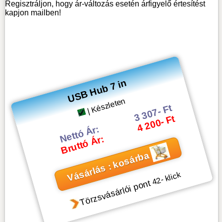
Regisztráljon, hogy ár-változás esetén árfigyelő értesítést
kapjon mailben!
USB Hub 7 in
| Készleten
3 307- Ft
4 200- Ft
Nettó Ár:
Bruttó Ár:
Vásárlás : kosárba
- klick
42
Törzsvásárlói pont