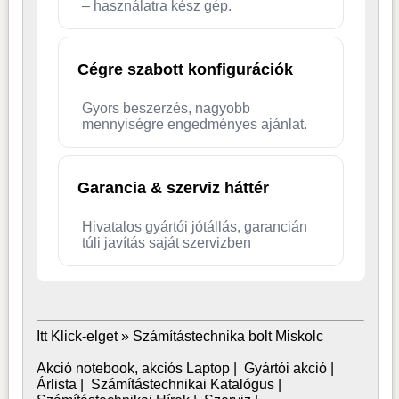
– használatra kész gép.
Cégre szabott konfigurációk
Gyors beszerzés, nagyobb
mennyiségre engedményes ajánlat.
Garancia & szerviz háttér
Hivatalos gyártói jótállás, garancián
túli javítás saját szervizben
Itt Klick-elget »
Számítástechnika bolt Miskolc
Akció notebook, akciós Laptop
|
Gyártói akció
|
Árlista
|
Számítástechnikai Katalógus
|