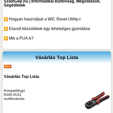
SzámGép.hu | Informatikai Biztonság, Megoldások,
Segédletek
Hogyan használjuk a WIC Reset Utility-t
Elavult készülékek egy lehetséges gyorsítása
Mik a PUA-k?
Vásárlás Top Lista
Vásárlás Top Lista
Krimpelőfogó
RJ45-RJ11
multifunkciós