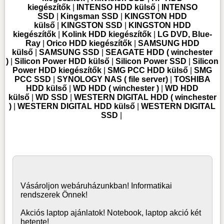
kiegészítők
|
INTENSO HDD külső
|
INTENSO
SSD
|
Kingsman SSD
|
KINGSTON HDD
külső
|
KINGSTON SSD
|
KINGSTON HDD
kiegészítők
|
Kolink HDD kiegészítők
|
LG DVD, Blue-
Ray
|
Orico HDD kiegészítők
|
SAMSUNG HDD
külső
|
SAMSUNG SSD
|
SEAGATE HDD ( winchester
)
|
Silicon Power HDD külső
|
Silicon Power SSD
|
Silicon
Power HDD kiegészítők
|
SMG PCC HDD külső
|
SMG
PCC SSD
|
SYNOLOGY NAS ( file server)
|
TOSHIBA
HDD külső
|
WD HDD ( winchester )
|
WD HDD
külső
|
WD SSD
|
WESTERN DIGITAL HDD ( winchester
)
|
WESTERN DIGITAL HDD külső
|
WESTERN DIGITAL
SSD
|
Vásároljon
webáruház
unkban! Informatikai
rendszerek Önnek!
Akciós laptop ajánlatok! Notebook, laptop akció két
hetente!