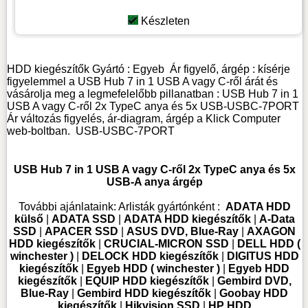
Készleten
HDD kiegészítők
Gyártó :
Egyeb
Ár figyelő, árgép : kísérje
figyelemmel a USB Hub 7 in 1 USB A vagy C-ről árát és
vásárolja meg a legmefelelőbb pillanatban : USB Hub 7 in 1
USB A vagy C-ről 2x TypeC anya és 5x USB-USBC-7PORT
Ár változás figyelés, ár-diagram, árgép a Klick Computer
web-boltban.
USB-USBC-7PORT
USB Hub 7 in 1 USB A vagy C-ről 2x TypeC anya és 5x
USB-A anya árgép
További ajánlataink:
Arlisták gyártónként :
ADATA HDD
külső
|
ADATA SSD
|
ADATA HDD kiegészítők
|
A-Data
SSD
|
APACER SSD
|
ASUS DVD, Blue-Ray
|
AXAGON
HDD kiegészítők
|
CRUCIAL-MICRON SSD
|
DELL HDD (
winchester )
|
DELOCK HDD kiegészítők
|
DIGITUS HDD
kiegészítők
|
Egyeb HDD ( winchester )
|
Egyeb HDD
kiegészítők
|
EQUIP HDD kiegészítők
|
Gembird DVD,
Blue-Ray
|
Gembird HDD kiegészítők
|
Goobay HDD
kiegészítők
|
Hikvision SSD
|
HP HDD