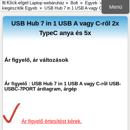
Itt Klick-elget
Laptop webáruház
»
Bolt
»
Egyeb
»
HDD
Menü
kiegészítők Egyeb
»
USB Hub 7 in 1 USB A vagy C-ről
USB Hub 7 in 1 USB A vagy C-ről 2x
TypeC anya és 5x
Ár figyelő, ár változások
Ár figyelő : USB Hub 7 in 1 USB A vagy C-ről USB-
USBC-7PORT árdiagram, árgép
Ár figyelő értesítést kérek.