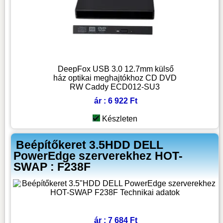
DeepFox USB 3.0 12.7mm külső
ház optikai meghajtókhoz CD DVD
RW Caddy ECD012-SU3
ár : 6 922 Ft
Készleten
Beépítőkeret 3.5HDD DELL
PowerEdge szerverekhez HOT-
SWAP : F238F
ár : 7 684 Ft