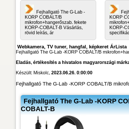
Fejhallgató The G-Lab -
Fej
KORP COBALT/B
KORP C
mikrofon+hangerőszab. fekete
mikrofon
KORP-COBALT-B Vásárlás,
KORP-CO
rövid leírás, ár
specifiká
Webkamera, TV tuner, hangfal, képkeret ÁrLista
Fejhallgató The G-Lab -KORP COBALT/B mikrofon+han
Eladás, értékesítés a hivatalos magyarországi márk
Készült: Miskolc,
2023.06.26. 0:00:00
Fejhallgató The G-Lab -KORP COBALT/B mikrofo
Fejhallgató The G-Lab -KORP CO
COBALT-B