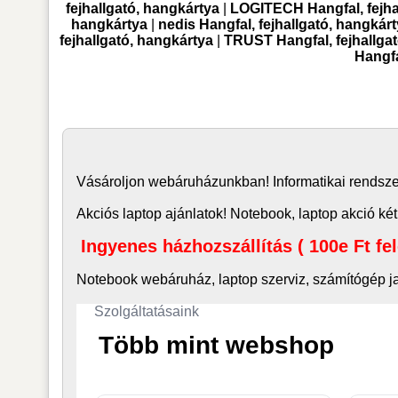
fejhallgató, hangkártya
|
LOGITECH Hangfal, fejha
hangkártya
|
nedis Hangfal, fejhallgató, hangkár
fejhallgató, hangkártya
|
TRUST Hangfal, fejhallga
Hangfa
Vásároljon
webáruház
unkban! Informatikai rends
Akciós laptop ajánlatok! Notebook, laptop akció két
Ingyenes házhozszállítás ( 100e Ft fe
Notebook webáruház, laptop
szerviz, számítógép j
Szolgáltatásaink
Több mint webshop