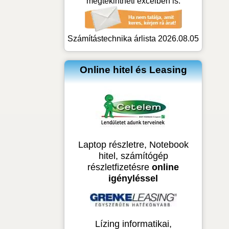
megtekintheti excelben is:
Számítástechnika árlista 2026.08.05
Online hitel és Leasing
Laptop részletre, Notebook
hitel, számítógép
részletfizetésre
online
igényléssel
Lízing informatikai,