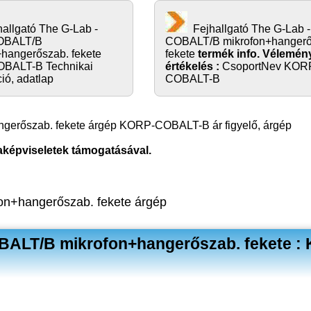
hallgató The G-Lab -
Fejhallgató The G-Lab
OBALT/B
COBALT/B mikrofon+hangerő
+hangerőszab. fekete
fekete
termék info. Vélemén
BALT-B Technikai
értékelés :
CsoportNev KOR
ció, adatlap
COBALT-B
gerőszab. fekete árgép KORP-COBALT-B ár figyelő, árgép
aképviseletek támogatásával.
n+hangerőszab. fekete árgép
BALT/B mikrofon+hangerőszab. fekete :