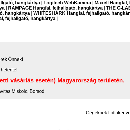
llgató, hangkártya
|
Logitech WebKamera
|
Maxell Hangfal, 
tya
|
RAMPAGE Hangfal, fejhallgató, hangkártya
|
THE G-LAB
tó, hangkártya
|
WHITESHARK Hangfal, fejhallgató, hangkár
l, fejhallgató, hangkártya
|
zerek Önnek!
 hetente!
letti vásárlás esetén) Magyarország területén.
avítás Miskolc, Borsod
Cégeknek flottaked