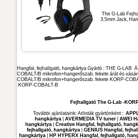
The G-Lab Fejha
3.5mm Jack, Hang
Hangfal, fejhallgató, hangkártya
Gyártó :
THE G-LAB
Á
COBALT/B mikrofon+hangerőszab. fekete árát és vásáro
COBALT/B mikrofon+hangerőszab. fekete KORP-COBALT-B
KORP-COBALT-B
Fejhallgató The G-Lab -KOR
További ajánlataink:
Arlisták gyártónként :
APPLE
hangkártya
|
AVERMEDIA TV tuner
|
AWEI Ha
hangkártya
|
Creative Hangfal, fejhallgató, hang
fejhallgató, hangkártya
|
GENIUS Hangfal, fejhal
hangkártya
|
HP HYPERX Hangfal, fejhallgató, han