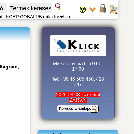
fó
-Lab -KORP COBALT/B mikrofon+han
Miskolc nyitva h-p 9:00-
diagram,
17:00
Tel: +36 46 505 450, 413
347
2026.08.08. szombat
ZÁRVA!