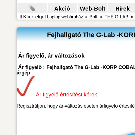
Akció
Web-Bolt
Hírek
Itt Klick-elget
Laptop webáruház
»
Bolt
»
THE G-LAB
Fejhallgató The G-Lab -KO
Ár figyelő, ár változások
Ár figyelő : Fejhallgató The G-Lab -KORP COB
árgép
Ár figyelő értesítést kérek.
Regisztráljon, hogy ár-változás esetén árfigyelő értesít