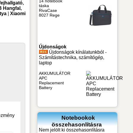
14 notebook
fejhallgató,
táska
 Hangfal,
RivaCase
tya
|
Xiaomi
8027 Rege
Újdonságok
Újdonságok kínálatunkból -
Számítástechnika, számítógép,
laptop
AKKUMULÁTOR
APC
Replacement
Battery
vezmény
Notebookok
összehasonlításra
Nem jelölt ki összehasonlításra