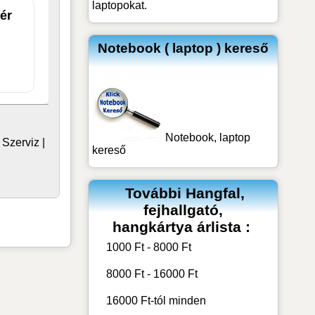
laptopokat.
ér
Notebook ( laptop ) kereső
Notebook, laptop
|
Szerviz
|
kereső
További
Hangfal,
fejhallgató,
hangkártya
árlista :
1000 Ft - 8000 Ft
8000 Ft - 16000 Ft
16000 Ft-tól minden