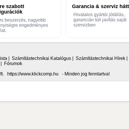
re szabott
Garancia & szerviz hátt
igurációk
Hivatalos gyártói jótállás,
garancián túli javítás saját
rs beszerzés, nagyobb
szervizben
nyiségre engedményes
lat.
ista
|
Számítástechnikai Katalógus
|
Számítástechnikai Hírek
|
Fórumok
. https://www.klickcomp.hu - Minden jog fenntartva!