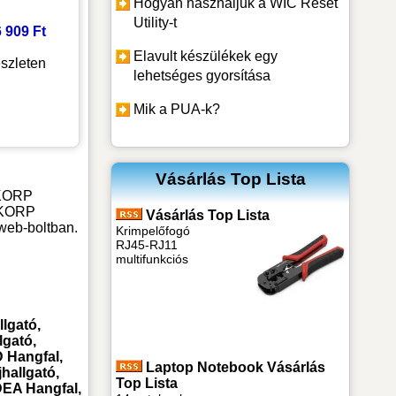
Hogyan használjuk a WIC Reset
Utility-t
6 909 Ft
Elavult készülékek egy
szleten
lehetséges gyorsítása
Mik a PUA-k?
Vásárlás Top Lista
 -KORP
 -KORP
Vásárlás Top Lista
web-boltban.
Krimpelőfogó
RJ45-RJ11
multifunkciós
lgató,
lgató,
Hangfal,
Laptop Notebook Vásárlás
hallgató,
Top Lista
EA Hangfal,