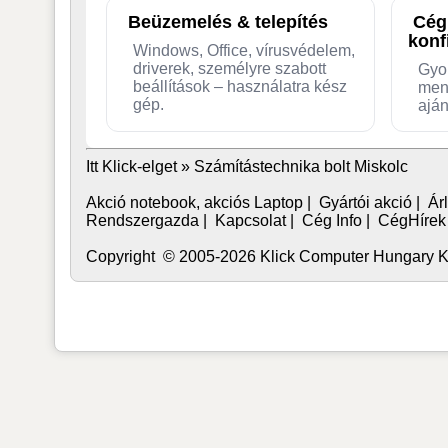
Beüzemelés & telepítés
Cég
konf
Windows, Office, vírusvédelem,
driverek, személyre szabott
Gyo
beállítások – használatra kész
men
gép.
aján
Itt Klick-elget »
Számítástechnika bolt Miskolc
Akció notebook, akciós Laptop
|
Gyártói akció
|
Árl
Rendszergazda
|
Kapcsolat
|
Cég Info
|
CégHírek
Copyright © 2005-2026 Klick Computer Hungary Kft