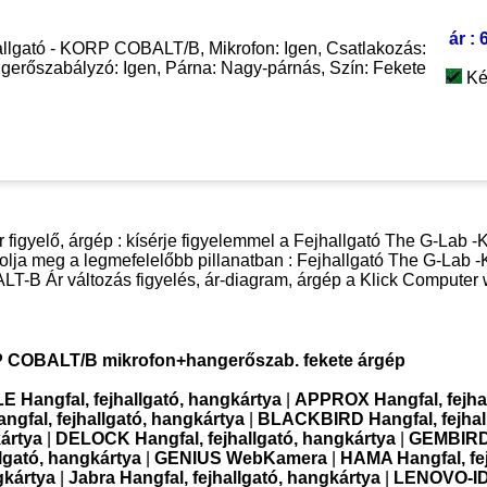
ár : 
llgató - KORP COBALT/B, Mikrofon: Igen, Csatlakozás:
erőszabályzó: Igen, Párna: Nagy-párnás, Szín: Fekete
Ké
r figyelő, árgép : kísérje figyelemmel a Fejhallgató The G-Lab
lja meg a legmefelelőbb pillanatban : Fejhallgató The G-Lab
 Ár változás figyelés, ár-diagram, árgép a Klick Computer 
P COBALT/B mikrofon+hangerőszab. fekete árgép
 Hangfal, fejhallgató, hangkártya
|
APPROX Hangfal, fejhal
ngfal, fejhallgató, hangkártya
|
BLACKBIRD Hangfal, fejhal
kártya
|
DELOCK Hangfal, fejhallgató, hangkártya
|
GEMBIRD 
lgató, hangkártya
|
GENIUS WebKamera
|
HAMA Hangfal, fej
gkártya
|
Jabra Hangfal, fejhallgató, hangkártya
|
LENOVO-ID