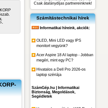
Csak átalánydíjas partnereinknek!
 -KORP
szab.
Számítástechnikai hírek
y,
P-
Informatikai híreink, akciók:
OLED, Mini LED vagy IPS
monitort vegyünk?
Acer Aspire 18 AI laptop - Jobban
megéri, mint egy PC?
Hivatalos a Dell Pro 2026-os
laptop szériája
 KORP-
SzámGép.hu | Informatikai
Biztonság, Megoldások,
Segédletek