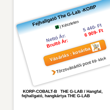
Fejhallgató The G-Lab -KORP
| Készleten
5 440- Ft
6 909- Ft
Nettó Ár:
Bruttó Ár:
Vásárlás : kosárba
- klick
69
Törzsvásárlói pont
KORP-COBALT-B
THE G-LAB
/
Hangfal,
fejhallgató, hangkártya THE G-LAB