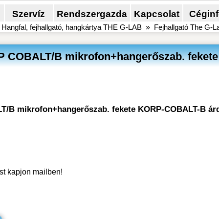
Szervíz
Rendszergazda
Kapcsolat
Cégin
»
Hangfal, fejhallgató, hangkártya THE G-LAB
»
Fejhallgató The G
RP COBALT/B mikrofon+hangerőszab. fekete
ALT/B mikrofon+hangerőszab. fekete KORP-COBALT-B ár
ést kapjon mailben!