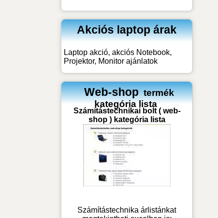
Akciós laptop árak
Laptop akció, akciós Notebook,
Projektor, Monitor ajánlatok
Web-shop
termék
kategória lista
Számítástechnikai bolt ( web-
shop ) kategória lista
Számítástechnika árlistánkat