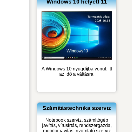
Windows 10 helyett 11
A Windows 10 nyugdíjba vonul: Itt
az idő a váltásra.
Számítástechnika szerviz
Notebook szerviz, számítógép
javítás, vírusirtás, rendszergazda,
monitor javítás, nyomtató szerviz