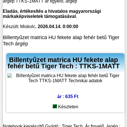
árgép TTKS-1MATT ár figyelő, árgép
Eladás, értékesítés a hivatalos magyarországi
márkaképviseletek támogatásával.
Készült: Miskolc,
2026.04.14. 0:00:00
Billentyűzet matrica HU fekete alap fehér betű Tiger
Tech árgép
Billentyűzet matrica HU fekete alap
fehér betű Tiger Tech : TTKS-1MATT
ár : 635 Ft
Készleten
Notebook kiegészítő
Gyártó :
Tiger Tech
Ár figyelő, árgép :