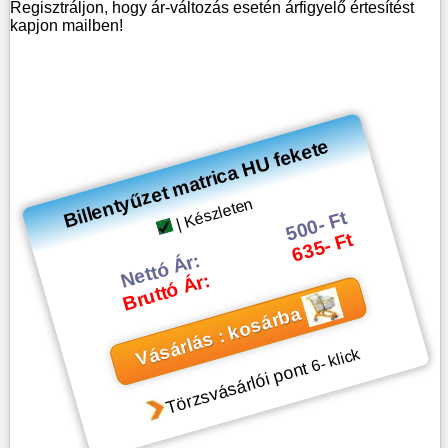
Regisztráljon, hogy ár-változás esetén árfigyelő értesítést
kapjon mailben!
Billentyűzet matrica HU fekete
| Készleten
500- Ft
635- Ft
Nettó Ár:
Bruttó Ár:
Vásárlás : kosárba
- klick
6
Törzsvásárlói pont