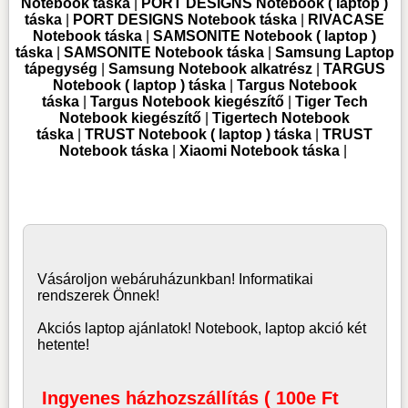
Notebook táska
|
PORT DESIGNS Notebook ( laptop )
táska
|
PORT DESIGNS Notebook táska
|
RIVACASE
Notebook táska
|
SAMSONITE Notebook ( laptop )
táska
|
SAMSONITE Notebook táska
|
Samsung Laptop
tápegység
|
Samsung Notebook alkatrész
|
TARGUS
Notebook ( laptop ) táska
|
Targus Notebook
táska
|
Targus Notebook kiegészítő
|
Tiger Tech
Notebook kiegészítő
|
Tigertech Notebook
táska
|
TRUST Notebook ( laptop ) táska
|
TRUST
Notebook táska
|
Xiaomi Notebook táska
|
Vásároljon
webáruház
unkban! Informatikai
rendszerek Önnek!
Akciós laptop ajánlatok! Notebook, laptop akció két
hetente!
Ingyenes házhozszállítás ( 100e Ft