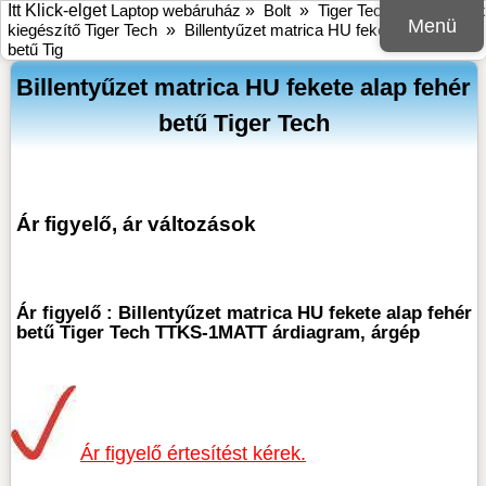
Itt Klick-elget
Laptop webáruház
»
Bolt
»
Tiger Tech
»
Notebook
Menü
kiegészítő Tiger Tech
»
Billentyűzet matrica HU fekete alap fehér
betű Tig
Billentyűzet matrica HU fekete alap fehér
betű Tiger Tech
Ár figyelő, ár változások
Ár figyelő : Billentyűzet matrica HU fekete alap fehér
betű Tiger Tech TTKS-1MATT árdiagram, árgép
Ár figyelő értesítést kérek.