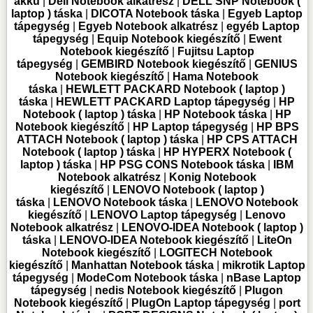
akku
|
Dell Notebook alkatrész
|
DELL SNP Notebook (
laptop ) táska
|
DICOTA Notebook táska
|
Egyeb Laptop
tápegység
|
Egyeb Notebook alkatrész
|
egyéb Laptop
tápegység
|
Equip Notebook kiegészítő
|
Ewent
Notebook kiegészítő
|
Fujitsu Laptop
tápegység
|
GEMBIRD Notebook kiegészítő
|
GENIUS
Notebook kiegészítő
|
Hama Notebook
táska
|
HEWLETT PACKARD Notebook ( laptop )
táska
|
HEWLETT PACKARD Laptop tápegység
|
HP
Notebook ( laptop ) táska
|
HP Notebook táska
|
HP
Notebook kiegészítő
|
HP Laptop tápegység
|
HP BPS
ATTACH Notebook ( laptop ) táska
|
HP CPS ATTACH
Notebook ( laptop ) táska
|
HP HYPERX Notebook (
laptop ) táska
|
HP PSG CONS Notebook táska
|
IBM
Notebook alkatrész
|
Konig Notebook
kiegészítő
|
LENOVO Notebook ( laptop )
táska
|
LENOVO Notebook táska
|
LENOVO Notebook
kiegészítő
|
LENOVO Laptop tápegység
|
Lenovo
Notebook alkatrész
|
LENOVO-IDEA Notebook ( laptop )
táska
|
LENOVO-IDEA Notebook kiegészítő
|
LiteOn
Notebook kiegészítő
|
LOGITECH Notebook
kiegészítő
|
Manhattan Notebook táska
|
mikrotik Laptop
tápegység
|
ModeCom Notebook táska
|
nBase Laptop
tápegység
|
nedis Notebook kiegészítő
|
Plugon
Notebook kiegészítő
|
PlugOn Laptop tápegység
|
port