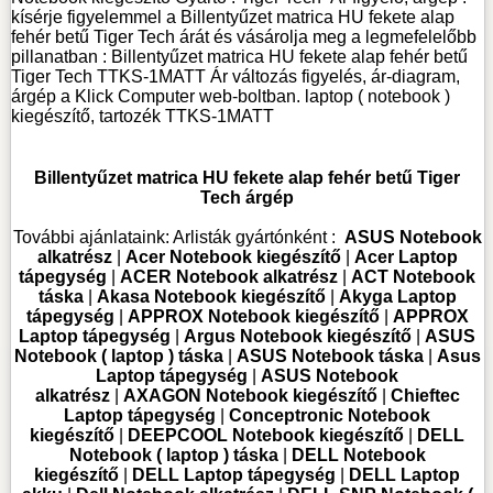
kísérje figyelemmel a Billentyűzet matrica HU fekete alap
fehér betű Tiger Tech árát és vásárolja meg a legmefelelőbb
pillanatban : Billentyűzet matrica HU fekete alap fehér betű
Tiger Tech TTKS-1MATT Ár változás figyelés, ár-diagram,
árgép a Klick Computer web-boltban. laptop ( notebook )
kiegészítő, tartozék
TTKS-1MATT
Billentyűzet matrica HU fekete alap fehér betű Tiger
Tech árgép
További ajánlataink:
Arlisták gyártónként :
ASUS Notebook
alkatrész
|
Acer Notebook kiegészítő
|
Acer Laptop
tápegység
|
ACER Notebook alkatrész
|
ACT Notebook
táska
|
Akasa Notebook kiegészítő
|
Akyga Laptop
tápegység
|
APPROX Notebook kiegészítő
|
APPROX
Laptop tápegység
|
Argus Notebook kiegészítő
|
ASUS
Notebook ( laptop ) táska
|
ASUS Notebook táska
|
Asus
Laptop tápegység
|
ASUS Notebook
alkatrész
|
AXAGON Notebook kiegészítő
|
Chieftec
Laptop tápegység
|
Conceptronic Notebook
kiegészítő
|
DEEPCOOL Notebook kiegészítő
|
DELL
Notebook ( laptop ) táska
|
DELL Notebook
kiegészítő
|
DELL Laptop tápegység
|
DELL Laptop