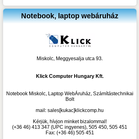
Notebook, laptop webáruház
Miskolc, Meggyesalja utca 93.
Klick Computer Hungary Kft.
Notebook Miskolc, Laptop WebÁruház, Számítástechnikai
Bolt
mail:
sales[kukac]klickcomp.hu
Kérjük, hívjon minket bizalommal!
(+36 46) 413 347 (UPC ingyenes), 505 450, 505 451
Fax: (+36 46) 505 451