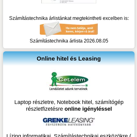
Számítástechnika árlistánkat megtekintheti excelben is:
Számítástechnika árlista 2026.08.05
Online hitel és Leasing
Laptop részletre, Notebook hitel, számítógép
részletfizetésre
online igényléssel
Lízing informatikai, Számítástechnikai eszközökre (