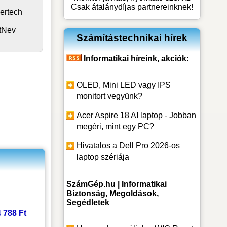
Csak átalánydíjas partnereinknek!
gertech
tNev
Számítástechnikai hírek
Informatikai híreink, akciók:
OLED, Mini LED vagy IPS
monitort vegyünk?
Acer Aspire 18 AI laptop - Jobban
megéri, mint egy PC?
Hivatalos a Dell Pro 2026-os
laptop szériája
SzámGép.hu | Informatikai
Biztonság, Megoldások,
Segédletek
4 788 Ft