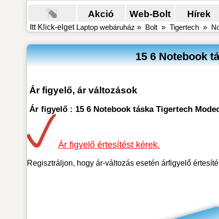
Akció
Web-Bolt
Hírek
Itt Klick-elget
Laptop webáruház
»
Bolt
»
Tigertech
»
No
15 6 Notebook t
Ár figyelő, ár változások
Ár figyelő : 15 6 Notebook táska Tigertech Mod
Ár figyelő értesítést kérek.
Regisztráljon, hogy ár-változás esetén árfigyelő értesít