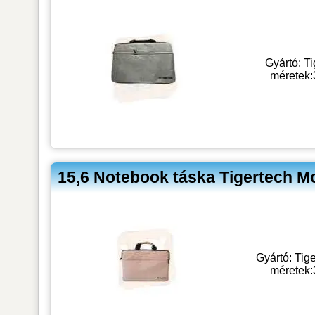
Gyártó: Ti
méretek
15,6 Notebook táska Tigertech 
Gyártó: Tig
méretek