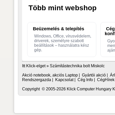
Több mint webshop
Beüzemelés & telepítés
Cég
konf
Windows, Office, vírusvédelem,
driverek, személyre szabott
Gyo
beállítások – használatra kész
men
gép.
aján
Itt Klick-elget »
Számítástechnika bolt Miskolc
Akció notebook, akciós Laptop
|
Gyártói akció
|
Árl
Rendszergazda
|
Kapcsolat
|
Cég Info
|
CégHírek
Copyright © 2005-2026 Klick Computer Hungary Kft