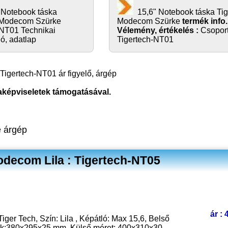
 Notebook táska
15,6" Notebook táska Ti
 Modecom Szürke
Modecom Szürke
termék info.
-NT01 Technikai
Vélemény, értékelés :
Csopor
ió, adatlap
Tigertech-NT01
igertech-NT01 ár figyelő, árgép
aképviseletek támogatásával.
e árgép
odecom Lila : Tigertech-NT05
ár : 
Tiger Tech, Szín: Lila , Képátló: Max 15,6, Belső
k:380x295x25 mm, Külső méret: 400x310x30