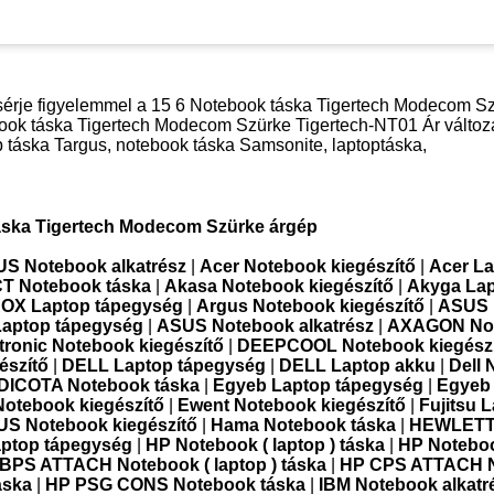
kísérje figyelemmel a 15 6 Notebook táska Tigertech Modecom Sz
book táska Tigertech Modecom Szürke Tigertech-NT01 Ár változá
p táska Targus, notebook táska Samsonite, laptoptáska,
áska Tigertech Modecom Szürke árgép
S Notebook alkatrész
|
Acer Notebook kiegészítő
|
Acer L
T Notebook táska
|
Akasa Notebook kiegészítő
|
Akyga La
OX Laptop tápegység
|
Argus Notebook kiegészítő
|
ASUS 
Laptop tápegység
|
ASUS Notebook alkatrész
|
AXAGON No
ronic Notebook kiegészítő
|
DEEPCOOL Notebook kiegészí
észítő
|
DELL Laptop tápegység
|
DELL Laptop akku
|
Dell
DICOTA Notebook táska
|
Egyeb Laptop tápegység
|
Egyeb
Notebook kiegészítő
|
Ewent Notebook kiegészítő
|
Fujitsu 
S Notebook kiegészítő
|
Hama Notebook táska
|
HEWLET
top tápegység
|
HP Notebook ( laptop ) táska
|
HP Noteboo
BPS ATTACH Notebook ( laptop ) táska
|
HP CPS ATTACH N
áska
|
HP PSG CONS Notebook táska
|
IBM Notebook alkatr