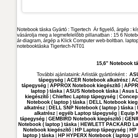
Notebook táska
Gyártó :
Tigertech
Ár figyelő, árgép : 
vásárolja meg a legmefelelőbb pillanatban : 15 6 Note
ár-diagram, árgép a Klick Computer web-boltban. lapto
notebooktáska
Tigertech-NT01
15,6" Notebook t
További ajánlataink:
Arlisták gyártónként :
ASU
tápegység
|
ACER Notebook alkatrész
|
AC
tápegység
|
APPROX Notebook kiegészítő
|
APPR
laptop ) táska
|
ASUS Notebook táska
|
Asus 
kiegészítő
|
Chieftec Laptop tápegység
|
Concept
Notebook ( laptop ) táska
|
DELL Notebook kieg
alkatrész
|
DELL SNP Notebook ( laptop ) táska
|
alkatrész
|
egyéb Laptop tápegység
|
Equip 
tápegység
|
GEMBIRD Notebook kiegészítő
|
GENIU
Notebook ( laptop ) táska
|
HEWLETT PACKARD Lap
Notebook kiegészítő
|
HP Laptop tápegység
|
HP 
laptop ) táska
|
HP HYPERX Notebook ( laptop ) t