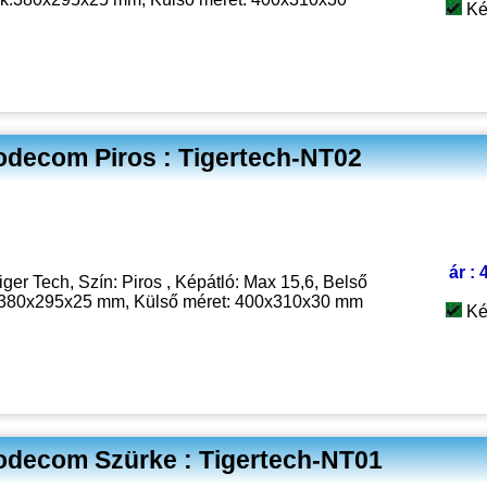
Ké
odecom Piros : Tigertech-NT02
ár : 
iger Tech, Szín: Piros , Képátló: Max 15,6, Belső
:380x295x25 mm, Külső méret: 400x310x30 mm
Ké
odecom Szürke : Tigertech-NT01