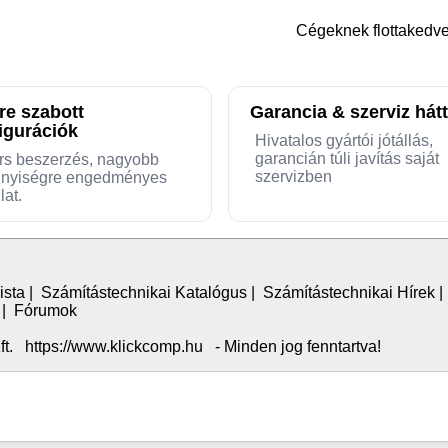
Cégeknek flottaked
re szabott
Garancia & szerviz hátt
igurációk
Hivatalos gyártói jótállás,
garancián túli javítás saját
rs beszerzés, nagyobb
szervizben
nyiségre engedményes
lat.
ista
|
Számítástechnikai Katalógus
|
Számítástechnikai Hírek
|
Fórumok
. https://www.klickcomp.hu - Minden jog fenntartva!