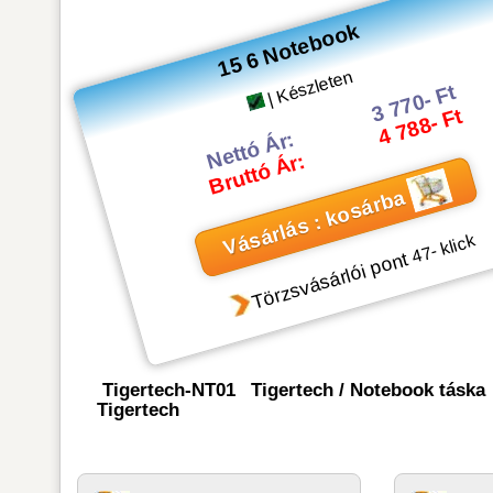
15 6 Notebook
| Készleten
3 770- Ft
4 788- Ft
Nettó Ár:
Bruttó Ár:
Vásárlás : kosárba
- klick
47
Törzsvásárlói pont
Tigertech-NT01
Tigertech
/
Notebook táska
Tigertech