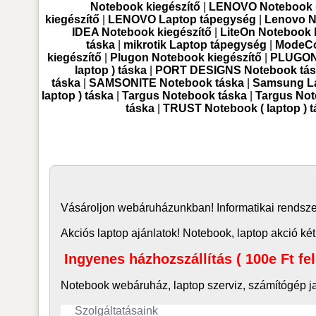
Notebook kiegészítő
|
LENOVO Notebook ( 
kiegészítő
|
LENOVO Laptop tápegység
|
Lenovo N
IDEA Notebook kiegészítő
|
LiteOn Notebook 
táska
|
mikrotik Laptop tápegység
|
ModeCo
kiegészítő
|
Plugon Notebook kiegészítő
|
PLUGON 
laptop ) táska
|
PORT DESIGNS Notebook tá
táska
|
SAMSONITE Notebook táska
|
Samsung La
laptop ) táska
|
Targus Notebook táska
|
Targus Not
táska
|
TRUST Notebook ( laptop ) 
Vásároljon
webáruház
unkban! Informatikai rends
Akciós laptop ajánlatok! Notebook, laptop akció két
Ingyenes házhozszállítás ( 100e Ft fe
Notebook webáruház, laptop
szerviz, számítógép j
Szolgáltatásaink