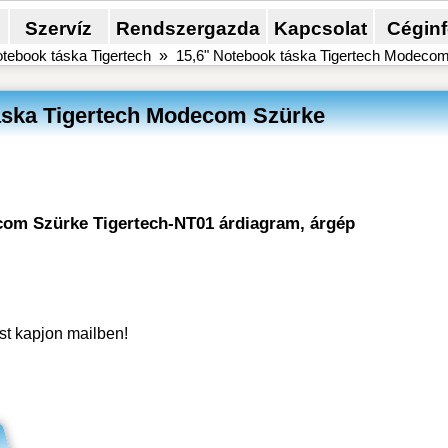
Szervíz
Rendszergazda
Kapcsolat
Cégin
tebook táska Tigertech
»
15,6" Notebook táska Tigertech Modeco
áska Tigertech Modecom Szürke
ecom Szürke Tigertech-NT01 árdiagram, árgép
ést kapjon mailben!