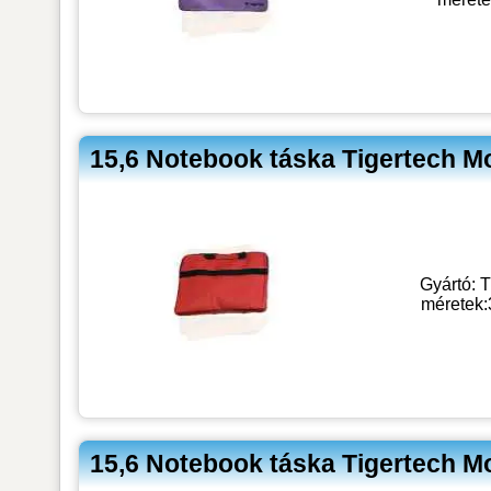
15,6 Notebook táska Tigertech M
Gyártó: T
méretek
15,6 Notebook táska Tigertech M