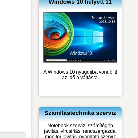
Windows 10 helyett 11
A Windows 10 nyugdíjba vonul: Itt
az idő a váltásra.
Számítástechnika szerviz
Notebook szerviz, számítógép
javítás, vírusirtás, rendszergazda,
monitor javítás, nyomtató szerviz