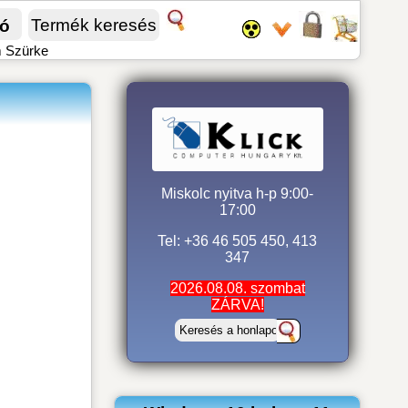
fó
m Szürke
Miskolc nyitva h-p 9:00-
17:00
Tel: +36 46 505 450, 413
347
2026.08.08. szombat
ZÁRVA!