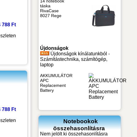
14 notebook
táska
RivaCase
8027 Rege
4 788 Ft
szleten
Újdonságok
Újdonságok kínálatunkból -
Számítástechnika, számítógép,
laptop
AKKUMULÁTOR
APC
Replacement
Battery
4 788 Ft
szleten
Notebookok
összehasonlításra
Nem jelölt ki összehasonlításra