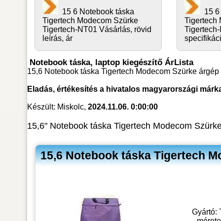
15 6 Notebook táska
15 6
Tigertech Modecom Szürke
Tigertech
Tigertech-NT01 Vásárlás, rövid
Tigertech
leírás, ár
specifikác
Notebook táska, laptop kiegészítő ÁrLista
15,6 Notebook táska Tigertech Modecom Szürke árgép T
Eladás, értékesítés a hivatalos magyarországi márk
Készült: Miskolc,
2024.11.06. 0:00:00
15,6" Notebook táska Tigertech Modecom Szürk
15,6 Notebook táska Tigertech M
Gyártó: 
mérete