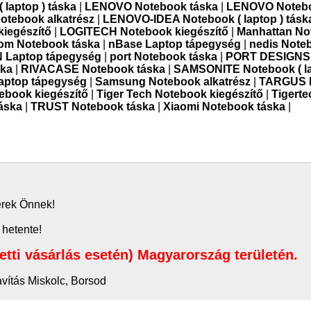
laptop ) táska
|
LENOVO Notebook táska
|
LENOVO Noteb
otebook alkatrész
|
LENOVO-IDEA Notebook ( laptop ) tásk
kiegészítő
|
LOGITECH Notebook kiegészítő
|
Manhattan No
m Notebook táska
|
nBase Laptop tápegység
|
nedis Note
Laptop tápegység
|
port Notebook táska
|
PORT DESIGNS 
ska
|
RIVACASE Notebook táska
|
SAMSONITE Notebook ( la
ptop tápegység
|
Samsung Notebook alkatrész
|
TARGUS N
ebook kiegészítő
|
Tiger Tech Notebook kiegészítő
|
Tigert
táska
|
TRUST Notebook táska
|
Xiaomi Notebook táska
|
zerek Önnek!
 hetente!
letti vásárlás esetén) Magyarország területén.
avítás Miskolc, Borsod