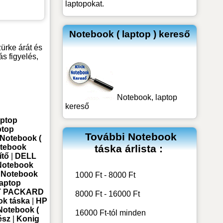
laptopokat.
Notebook ( laptop ) kereső
ürke árát és
s figyelés,
Notebook, laptop
kereső
aptop
ptop
További
Notebook
Notebook (
tebook
táska
árlista :
tő
|
DELL
 Notebook
 Notebook
1000 Ft - 8000 Ft
Laptop
T PACKARD
8000 Ft - 16000 Ft
k táska
|
HP
otebook (
16000 Ft-tól minden
ész
|
Konig