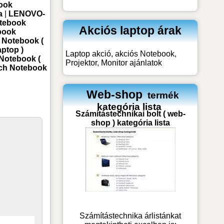
ook
a
|
LENOVO-
tebook
Akciós laptop árak
book
Notebook (
ptop )
Laptop akció, akciós Notebook,
otebook (
Projektor, Monitor ajánlatok
ech Notebook
Web-shop
termék
kategória lista
Számítástechnikai bolt ( web-
shop ) kategória lista
Számítástechnika árlistánkat