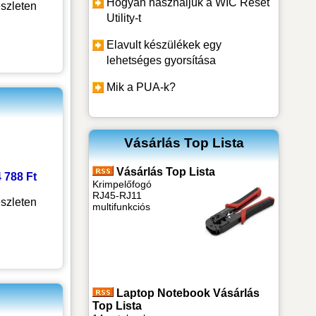
Hogyan használjuk a WIC Reset
szleten
Utility-t
Elavult készülékek egy
lehetséges gyorsítása
Mik a PUA-k?
Vásárlás Top Lista
Vásárlás Top Lista
4 788 Ft
Krimpelőfogó
RJ45-RJ11
szleten
multifunkciós
Laptop Notebook Vásárlás
Top Lista