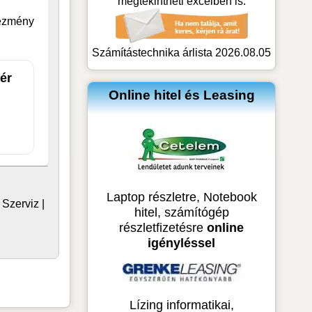
megtekintheti excelben is:
vezmény
Számítástechnika árlista 2026.08.05
ér
Online hitel és Leasing
Laptop részletre, Notebook
|
Szerviz
|
hitel, számítógép
részletfizetésre
online
igényléssel
Lízing informatikai,