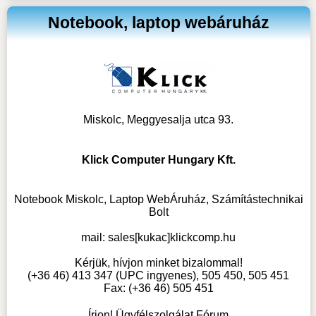
Notebook, laptop webáruház
Miskolc, Meggyesalja utca 93.
Klick Computer Hungary Kft.
Notebook Miskolc, Laptop WebÁruház, Számítástechnikai
Bolt
mail:
sales[kukac]klickcomp.hu
Kérjük, hívjon minket bizalommal!
(+36 46) 413 347 (UPC ingyenes), 505 450, 505 451
Fax: (+36 46) 505 451
Írjon! Ügyfélszolgálat Fórum