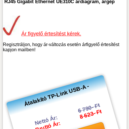
RJ45 Gigabit Ethernet UE310C árdiagram, árgép
Ár figyelő értesítést kérek.
Regisztráljon, hogy ár-változás esetén árfigyelő értesítést
kapjon mailben!
Átalakító TP-Link USB-A -
6 790- Ft
8 623- Ft
Nettó Ár:
Bruttó Ár: