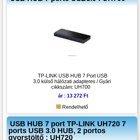
TP-LINK USB HUB 7 Port USB
3.0 külső hálózati adapteres / Gyári
cikkszám: UH700
ár : 13 272 Ft
Rendelhető
USB HUB 7 port TP-LINK UH720 7
ports USB 3.0 HUB, 2 portos
gyorstöltő : UH720