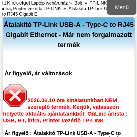
Itt Klick-elget
Laptop webáruház
»
Bolt
»
TP-LINK
»
USB, BT,
Menü
infra, Printer vezérlő TP-LINK
»
Átalakító TP-Link USB-A - Type-C
to RJ45 Gigabit E
Átalakító TP-Link USB-A - Type-C to RJ45
Gigabit Ethernet - Már nem forgalmazott
termék
Ár figyelő, ár változások
2026.06.10 óta kínálatunkban NEM
szereplő termék. Kérjük, válasszon
helyette aktuális ajánlatainkból:
OnLine árlista :
USB, BT, infra, Printer vezérlő TP-LINK
Ár figyelő : Átalakító TP-Link USB-A - Type-C to