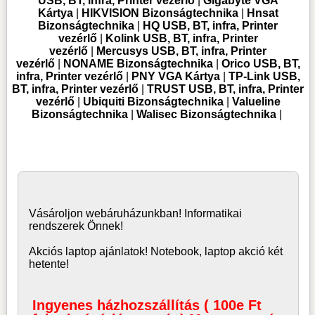
USB, BT, infra, Printer vezérlő
|
Gigabyte VGA
Kártya
|
HIKVISION Bizonságtechnika
|
Hnsat
Bizonságtechnika
|
HQ USB, BT, infra, Printer
vezérlő
|
Kolink USB, BT, infra, Printer
vezérlő
|
Mercusys USB, BT, infra, Printer
vezérlő
|
NONAME Bizonságtechnika
|
Orico USB, BT,
infra, Printer vezérlő
|
PNY VGA Kártya
|
TP-Link USB,
BT, infra, Printer vezérlő
|
TRUST USB, BT, infra, Printer
vezérlő
|
Ubiquiti Bizonságtechnika
|
Valueline
Bizonságtechnika
|
Walisec Bizonságtechnika
|
Vásároljon
webáruház
unkban! Informatikai
rendszerek Önnek!
Akciós laptop ajánlatok! Notebook, laptop akció két
hetente!
Ingyenes házhozszállítás ( 100e Ft