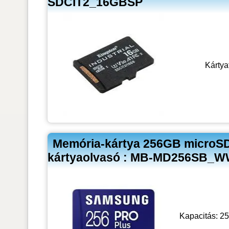
SDCIT2_16GBSP
Kártya
Memória-kártya 256GB microS
kártyaolvasó : MB-MD256SB_
Kapacitás: 25