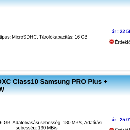
ár : 22 5
típus: MicroSDHC, Tárolókapacitás: 16 GB
Érdekl
DXC Class10 Samsung PRO Plus +
WW
ár : 25 0
6 GB, Adatolvasási sebesség: 180 MB/s, Adatírási
sebesség: 130 MB/s