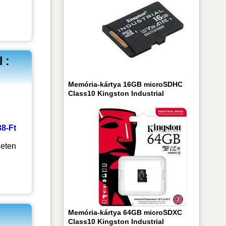
 :
Memória-kártya 16GB microSDHC
Class10 Kingston Industrial
38-Ft
leten
Memória-kártya 64GB microSDXC
Class10 Kingston Industrial