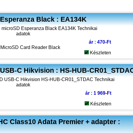
 Esperanza Black : EA134K
ár : 470-Ft
MicroSD Card Reader Black
Készleten
D USB-C Hikvision : HS-HUB-CR01_STDA
ár : 1 969-Ft
Készleten
C Class10 Adata Premier + adapter :