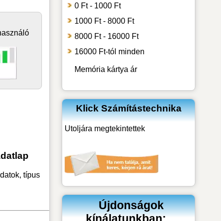
0 Ft - 1000 Ft
1000 Ft - 8000 Ft
használó
8000 Ft - 16000 Ft
16000 Ft-tól minden
Memória kártya
ár
Klick Számítástechnika
Utoljára megtekintettek
datlap
atok, típus
Újdonságok
kínálatunkban: