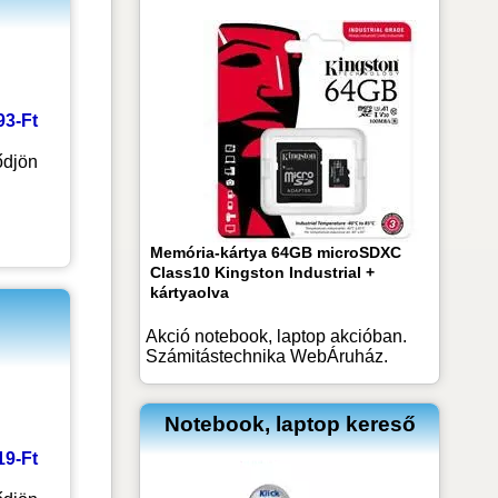
93-Ft
ődjön
Memória-kártya 64GB microSDXC
Class10 Kingston Industrial +
kártyaolva
Akció notebook, laptop akcióban.
Számitástechnika WebÁruház.
Notebook, laptop kereső
19-Ft