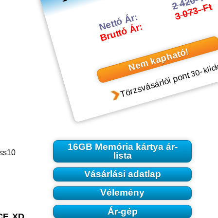
2 420- Ft
3 073- Ft
Nettó Ár:
Bruttó Ár:
Nem kapható!
- klic
30
Törzsvásárlói pont
16GB Memória kártya ár-
ass10
lista
Vásárlási adatlap
Vélemény
Ár-gép
CF, XD