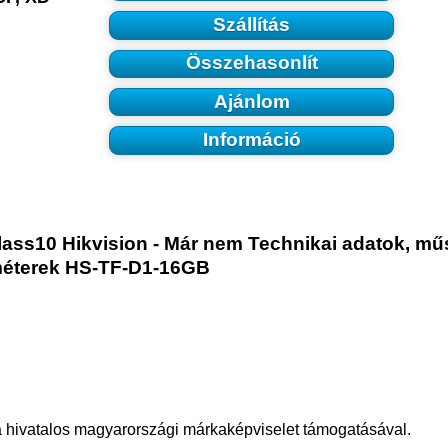
Szállítás
Összehasonlít
Ajánlom
Információ
ss10 Hikvision - Már nem Technikai adatok, mű
éterek HS-TF-D1-16GB
a hivatalos magyarországi márkaképviselet támogatásával.