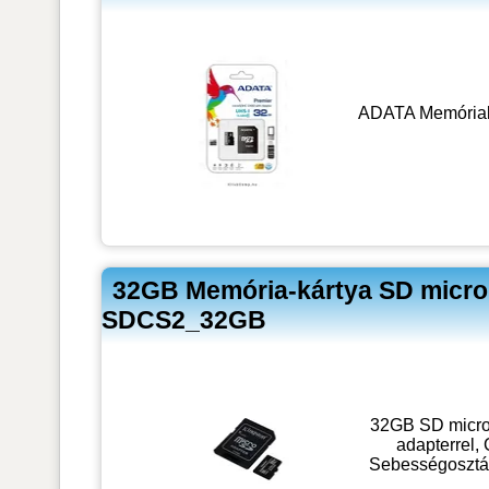
ADATA Memóriak
32GB Memória-kártya SD micro 
SDCS2_32GB
32GB SD micro
adapterrel,
Sebességosztál