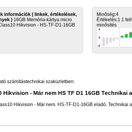
 információk ( linkek, értékelések,
Minőség:
4
yek )
16GB Memória-kártya micro
Értékelés:
1
1 fel
ass10 Hikvision - HS-TF-D1-16GB
minősítés
ató számítástechnikai szaküzletben:
Hikvision - Már nem HS TF D1 16GB Technikai a
ss10 Hikvision - Már nem. HS-TF-D1-16GB eladó. Technikai ad