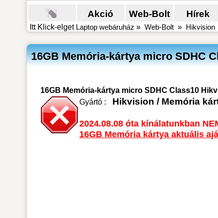
Akció
Web-Bolt
Hírek
Itt Klick-elget
Laptop webáruház
»
Web-Bolt
»
Hikvision
16GB Memória-kártya micro SDHC Cl
16GB Memória-kártya micro SDHC Class10 Hikvi
Hikvision
/
Memória kárt
Gyártó :
2024.08.08 óta kínálatunkban NE
16GB Memória kártya aktuális aj