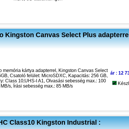
 Kingston Canvas Select Plus adapterrel
memória kártya adapterrel, Kingston Canvas Select
ár : 12 7
B, Csatoló felület: MicroSDXC, Kapacitás: 256 GB,
y: Class 10;UHS-I A1, Olvasási sebesség max.: 100
Kész
MB/s, Írási sebesség max.: 85 MB/s
 Class10 Kingston Industrial :