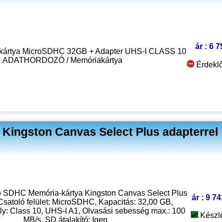
ár : 6 
ártya MicroSDHC 32GB + Adapter UHS-I CLASS 10
ADATHORDOZÓ / Memóriakártya
Érdekl
Kingston Canvas Select Plus adapterrel 
 SDHC Memória-kártya Kingston Canvas Select Plus
ár : 9 7
 Csatoló felület: MicroSDHC, Kapacitás: 32,00 GB,
y: Class 10, UHS-I A1, Olvasási sebesség max.: 100
Készl
MB/s, SD átalakító: Igen