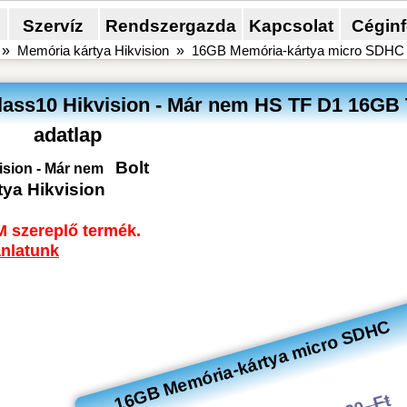
Szervíz
Rendszergazda
Kapcsolat
Cégin
»
Memória kártya Hikvision
»
16GB Memória-kártya micro SDHC C
ass10 Hikvision - Már nem HS TF D1 16GB 
adatlap
Bolt
sion - Már nem
ya Hikvision
M szereplő termék.
ánlatunk
16GB Memória-kártya micro SDHC