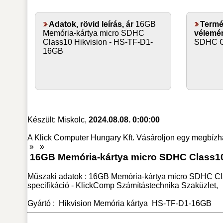
Adatok, rövid leírás, ár
16GB
Termék
Memória-kártya micro SDHC
vélemén
Class10 Hikvision - HS-TF-D1-
SDHC Cl
16GB
Készült: Miskolc,
2024.08.08. 0:00:00
A Klick Computer Hungary Kft. Vásároljon egy megbízh
»
»
16GB Memória-kártya micro SDHC Class10 
Műszaki adatok : 16GB Memória-kártya micro SDHC Cla
specifikáció - KlickComp Számítástechnika Szaküzlet,
Gyártó :
Hikvision
Memória kártya
HS-TF-D1-16GB