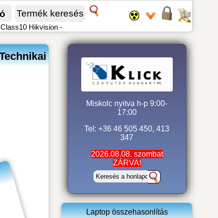
fó
lass10 Hikvision -
Technikai
Miskolc nyitva h-p 9:00-
17:00
Tel: +36 46 505 450, 413
347
2026.08.08. szombat
ZÁRVA!
Laptop összehasonlítás