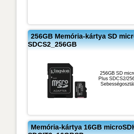
256GB Memória-kártya SD micro
SDCS2_256GB
256GB SD micro 
Plus SDCS2/256G
Sebességosztál
Memória-kártya 16GB microSDHC