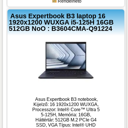
Rendelhető
Asus Expertbook B3 laptop 16
1920x1200 WUXGA i5-125H 16GB
512GB NoO : B3604CMA-Q91224
Asus Expertbook B3 notebook,
Kijelző: 16 1920x1200 WUXGA,
Processzor: Intel® Core™ Ultra 5
5-125H, Memória: 16GB,
Háttértár: 512GB M.2 PCIe G4
SSD, VGA Típus: Intel® UHD