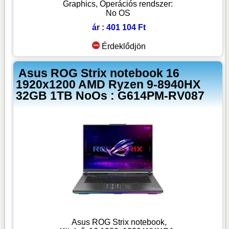
Graphics, Operációs rendszer:
No OS
ár : 401 104 Ft
Érdeklődjön
Asus ROG Strix notebook 16
1920x1200 AMD Ryzen 9-8940HX
32GB 1TB NoOs : G614PM-RV087
Asus ROG Strix notebook,