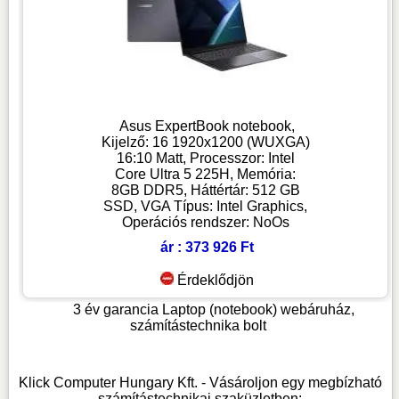
Asus ExpertBook notebook,
Kijelző: 16 1920x1200 (WUXGA)
16:10 Matt, Processzor: Intel
Core Ultra 5 225H, Memória:
8GB DDR5, Háttértár: 512 GB
SSD, VGA Típus: Intel Graphics,
Operációs rendszer: NoOs
ár : 373 926 Ft
Érdeklődjön
3 év garancia
Laptop (notebook) webáruház,
számítástechnika bolt
Klick Computer Hungary Kft. - Vásároljon egy megbízható
számítástechnikai szaküzletben: