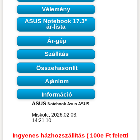
Vélemény
ASUS Notebook 17.3"
ár-lista
Ár-gép
Szállítás
Összehasonlít
Ajánlom
Információ
ASUS
Notebook Asus ASUS
Miskolc, 2026.02.03.
14:21:10
Ingyenes házhozszállítás ( 100e Ft feletti