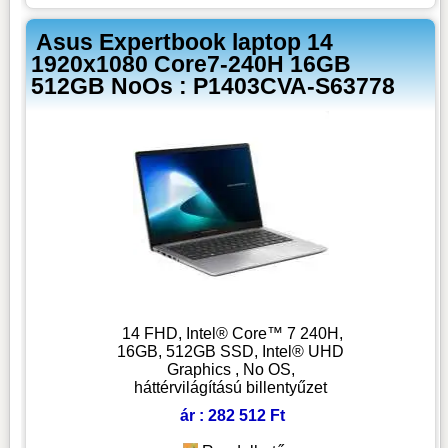
Asus Expertbook laptop 14
1920x1080 Core7-240H 16GB
512GB NoOs : P1403CVA-S63778
14 FHD, Intel® Core™ 7 240H,
16GB, 512GB SSD, Intel® UHD
Graphics , No OS,
háttérvilágítású billentyűzet
ár : 282 512 Ft