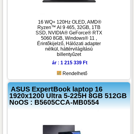
16 WQ+ 120Hz OLED, AMD®
Ryzen™ AI 9 465, 32GB, 1TB
SSD, NVIDIA® GeForce® RTX
5060 8GB, Windows® 11 ,
Érintőkijelző, Hálózati adapter
nélkül, háttérvilágítású
billentyűzet
ár : 1 215 339 Ft
Rendelhető
ASUS ExpertBook laptop 16
1920x1200 Ultra 5-225H 8GB 512GB
NoOS : B5605CCA-MB0554