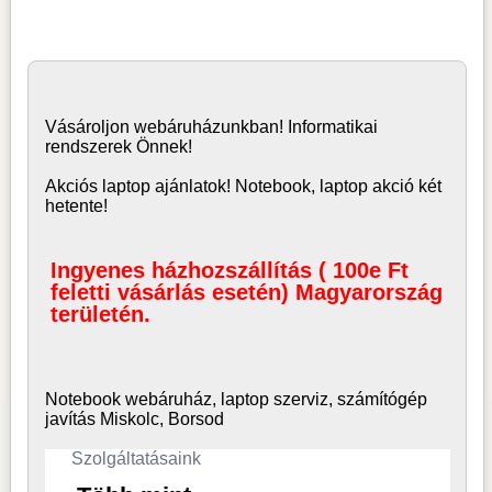
Vásároljon
webáruház
unkban! Informatikai
rendszerek Önnek!
Akciós laptop ajánlatok! Notebook, laptop akció két
hetente!
Ingyenes házhozszállítás ( 100e Ft
feletti vásárlás esetén) Magyarország
területén.
Notebook webáruház, laptop
szerviz, számítógép
javítás Miskolc, Borsod
Szolgáltatásaink