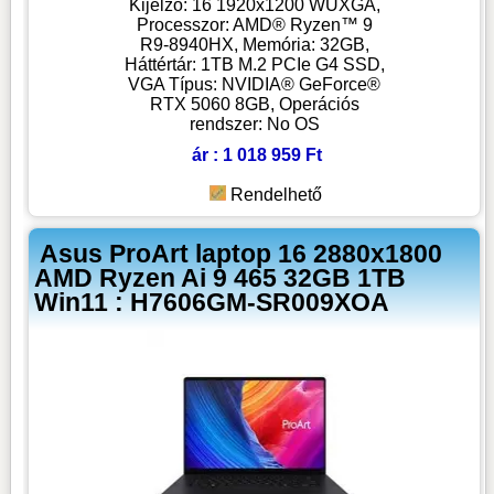
Kijelző: 16 1920x1200 WUXGA,
Processzor: AMD® Ryzen™ 9
R9-8940HX, Memória: 32GB,
Háttértár: 1TB M.2 PCIe G4 SSD,
VGA Típus: NVIDIA® GeForce®
RTX 5060 8GB, Operációs
rendszer: No OS
ár : 1 018 959 Ft
Rendelhető
Asus ProArt laptop 16 2880x1800
AMD Ryzen Ai 9 465 32GB 1TB
Win11 : H7606GM-SR009XOA