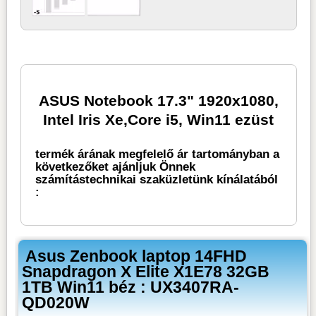
ASUS Notebook 17.3" 1920x1080,
Intel Iris Xe,Core i5, Win11 ezüst
termék árának megfelelő ár tartományban a
következőket ajánljuk Önnek
számítástechnikai szaküzletünk kínálatából
:
Asus Zenbook laptop 14FHD
Snapdragon X Elite X1E78 32GB
1TB Win11 béz : UX3407RA-
QD020W