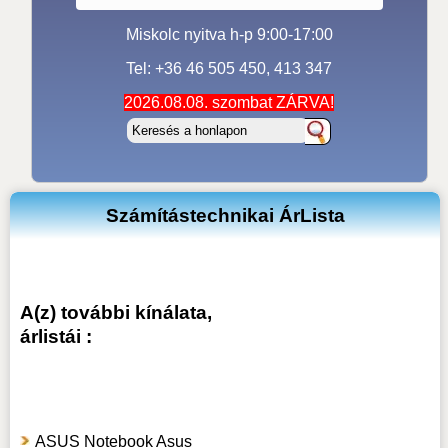
Miskolc nyitva h-p 9:00-17:00
Tel: +36 46 505 450, 413 347
2026.08.08. szombat ZÁRVA!
Számítástechnikai ÁrLista
A(z) további kínálata,
árlistái :
ASUS Notebook Asus