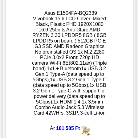
Asus E1504FA-BQ2339
Vivobook 15.6 LCD Cover: Mixed
Black, Plastic FHD 1920X1080
16:9 250nits Anti-Glare AMD
RYZEN 3 30 LPDDR5 8GB ( 8GB
LPDDR5 on board ) 512GB PCIE
G3 SSD AMD Radeon Graphics
No preinstalled OS 1x M.2 2280
PCIe 3.0x2 Front: 720p HD
camera Wi-Fi 6E(802.11ax) (Triple
band) 1x1 + Bluetooth1x USB 3.2
Gen 1 Type-A (data speed up to
5Gbps),1x USB 3.2 Gen 1 Type-C
(data speed up to 5Gbps),1x USB
3.2 Gen 1 Type-C with support for
power delivery (data speed up to
5Gbps),1x HDMI 1.4,1x 3.5mm
Combo Audio Jack 5.3 Wireless
Card 42WHrs, 3S1P, 3-cell Li-ion
Ár
181 585 Ft