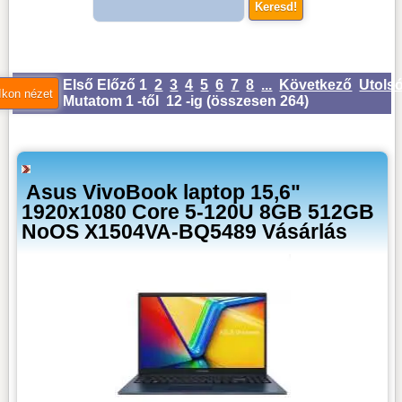
Első
Előző
1
2
3
4
5
6
7
8
...
Következő
Utols
Mutatom 1 -től 12 -ig (
összesen 264
)
Asus VivoBook laptop 15,6"
1920x1080 Core 5-120U 8GB 512GB
NoOS X1504VA-BQ5489 Vásárlás