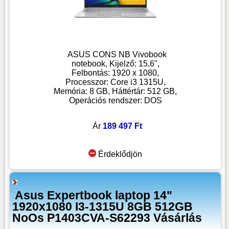
ASUS CONS NB Vivobook
notebook, Kijelző: 15,6",
Felbontás: 1920 x 1080,
Processzor: Core i3 1315U,
Memória: 8 GB, Háttértár: 512 GB,
Operációs rendszer: DOS
Ár
189 497 Ft
Érdeklődjön
Asus Expertbook laptop 14"
1920x1080 I3-1315U 8GB 512GB
NoOs P1403CVA-S62293 Vásárlás