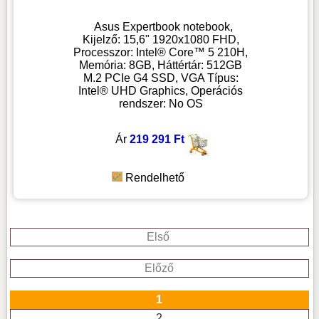
Asus Expertbook notebook,
Kijelző: 15,6" 1920x1080 FHD,
Processzor: Intel® Core™ 5 210H,
Memória: 8GB, Háttértár: 512GB
M.2 PCIe G4 SSD, VGA Típus:
Intel® UHD Graphics, Operációs
rendszer: No OS
Ár
219 291 Ft
Rendelhető
Első
Előző
1
2