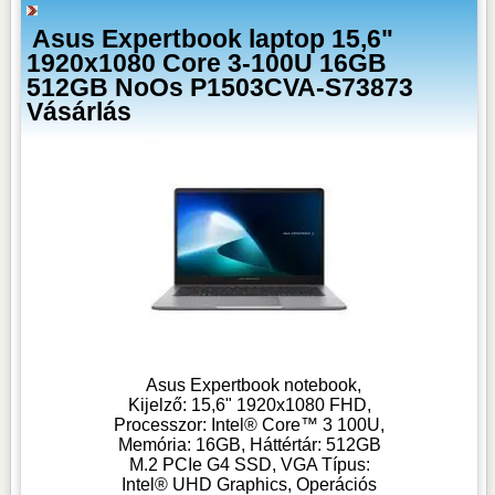
Asus Expertbook laptop 15,6"
1920x1080 Core 3-100U 16GB
512GB NoOs P1503CVA-S73873
Vásárlás
Asus Expertbook notebook,
Kijelző: 15,6" 1920x1080 FHD,
Processzor: Intel® Core™ 3 100U,
Memória: 16GB, Háttértár: 512GB
M.2 PCIe G4 SSD, VGA Típus:
Intel® UHD Graphics, Operációs