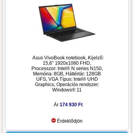
Asus VivoBook notebook, Kijelző:
15,6" 1920x1080 FHD,
Processzor: Intel® N series N150,
Memória: 8GB, Háttértár: 128GB
UFS, VGA Típus: Intel® UHD
Graphics, Operációs rendszer:
Windows® 11
Ár
174 930 Ft
Érdeklődjön