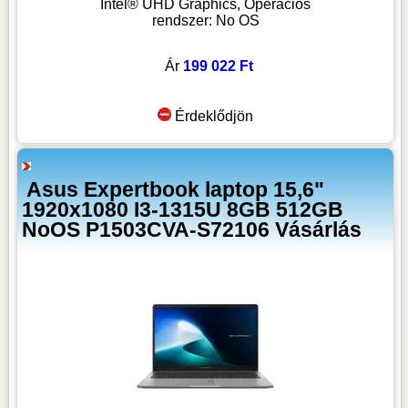
Intel® UHD Graphics, Operációs
rendszer: No OS
Ár
199 022 Ft
Érdeklődjön
Asus Expertbook laptop 15,6"
1920x1080 I3-1315U 8GB 512GB
NoOS P1503CVA-S72106 Vásárlás