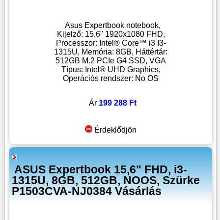
Asus Expertbook notebook,
Kijelző: 15,6" 1920x1080 FHD,
Processzor: Intel® Core™ i3 I3-
1315U, Memória: 8GB, Háttértár:
512GB M.2 PCIe G4 SSD, VGA
Típus: Intel® UHD Graphics,
Operációs rendszer: No OS
Ár
199 288 Ft
Érdeklődjön
ASUS Expertbook 15,6" FHD, i3-
1315U, 8GB, 512GB, NOOS, Szürke
P1503CVA-NJ0384 Vásárlás