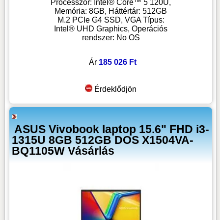
Processzor: Intel® Core™ 5 120U,
Memória: 8GB, Háttértár: 512GB
M.2 PCIe G4 SSD, VGA Típus:
Intel® UHD Graphics, Operációs
rendszer: No OS
Ár
185 026 Ft
Érdeklődjön
ASUS Vivobook laptop 15.6" FHD i3-
1315U 8GB 512GB DOS X1504VA-
BQ1105W Vásárlás