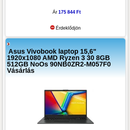
Ár
175 844 Ft
Érdeklődjön
Asus Vivobook laptop 15,6"
1920x1080 AMD Ryzen 3 30 8GB
512GB NoOs 90NB0ZR2-M057F0
Vásárlás