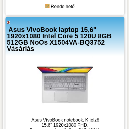
Rendelhető
Asus VivoBook laptop 15,6"
1920x1080 Intel Core 5 120U 8GB
512GB NoOs X1504VA-BQ3752
Vásárlás
Asus VivoBook notebook, Kijelző:
15,6" 1920x1080 FHD,