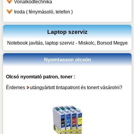
Vonalkódtechnika
Iroda ( fénymásoló, telefon )
Laptop szerviz
Notebook javítás, laptop szerviz - Miskolc, Borsod Megye
Nyomtasson olcsón
Olcsó nyomtató patron, toner :
Érdemes
utángyártott tintapatront és tonert vásárolni
?