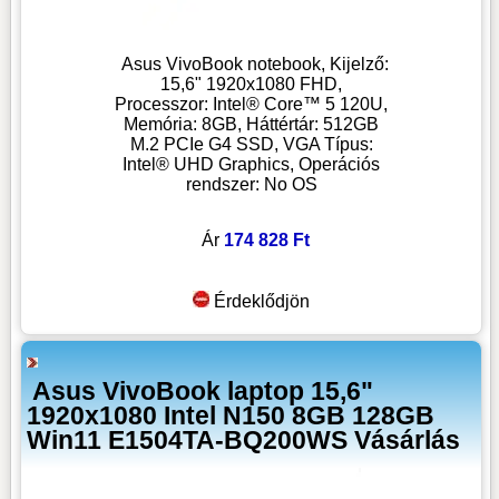
Asus VivoBook notebook, Kijelző:
15,6" 1920x1080 FHD,
Processzor: Intel® Core™ 5 120U,
Memória: 8GB, Háttértár: 512GB
M.2 PCIe G4 SSD, VGA Típus:
Intel® UHD Graphics, Operációs
rendszer: No OS
Ár
174 828 Ft
Érdeklődjön
Asus VivoBook laptop 15,6"
1920x1080 Intel N150 8GB 128GB
Win11 E1504TA-BQ200WS Vásárlás