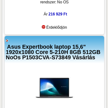
rendszer: No OS
Ár
216 929 Ft
Érdeklődjön
Asus Expertbook laptop 15,6"
1920x1080 Core 5-210H 8GB 512GB
NoOs P1503CVA-S73849 Vásárlás