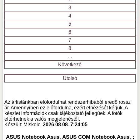
3
4
5
6
7
8
...
Következő
Utolsó
Az árlistánkban előfordulhat rendszerhibából eredő rossz
ár. Amennyiben ez előfordulna, ezért elnézését kérjük. A
készlet információk csak tájékoztató jellegűek. A fotók
eltérhetnek a valós megjelenéstől.
Készült: Miskolc,
2026.08.08. 7:24:05
ASUS Notebook Asus, ASUS COM Notebook Asus, :