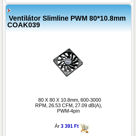
Ventilátor Slimline PWM 80*10.8mm
COAK039
80 X 80 X 10.8mm, 600-3000
RPM, 26.53 CFM, 27.09 dB(A),
PWM-4pin
Ár
3 391 Ft