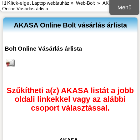
Itt Klick-elget
Laptop webáruház
»
Web-Bolt
»
AKASA Bolt
Menü
Online Vásárlás árlista
AKASA Online Bolt vásárlás árlista
Bolt Online Vásárlás árlista
Szűkítheti a(z) AKASA listát a jobb
oldali linkekkel vagy az alábbi
csoport választással.