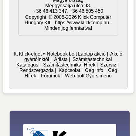
Magyarország
Meggyesalja utca 93.
+36 46 413 347, +36 46 505 450
Copyright © 2005-2026 Klick Computer
Hungary Kft. https://www.klickcomp.hu -
Minden jog fenntartva!
Itt Klick-elget »
Notebook bolt
Laptop akció
|
Akció
gyártóinktól
|
Árlista
|
Számítástechnikai
Katalógus
|
Számítástechnikai Hírek
|
Szerviz
|
Rendszergazda
|
Kapcsolat
|
Cég Info
|
Cég
Hírek
|
Fórumok
|
Web-bolt Gyors menü