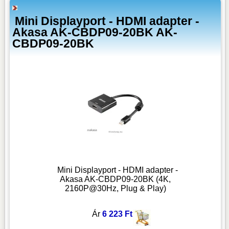
Mini Displayport - HDMI adapter -
Akasa AK-CBDP09-20BK AK-
CBDP09-20BK
Mini Displayport - HDMI adapter -
Akasa AK-CBDP09-20BK (4K,
2160P@30Hz, Plug & Play)
Ár
6 223 Ft