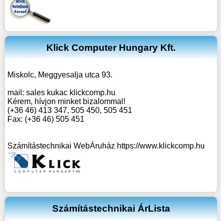
Klick Computer Hungary Kft.
Miskolc, Meggyesalja utca 93.
mail:
sales kukac klickcomp.hu
Kérem, hívjon minket bizalommal!
(+36 46) 413 347, 505 450, 505 451
Fax: (+36 46) 505 451
Számítástechnikai WebÁruház
https://www.klickcomp.hu
Számítástechnikai ÁrLista