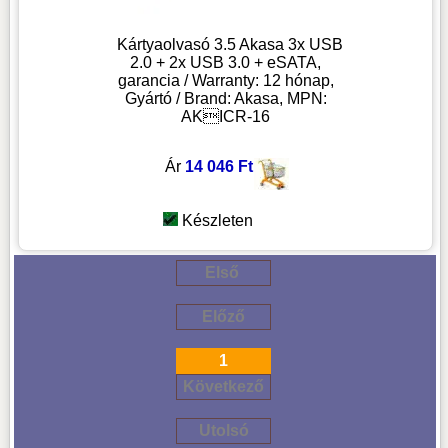
Kártyaolvasó 3.5 Akasa 3x USB
2.0 + 2x USB 3.0 + eSATA,
garancia / Warranty: 12 hónap,
Gyártó / Brand: Akasa, MPN:
AKICR-16
Ár
14 046 Ft
Készleten
Első
Előző
1
Következő
Utolsó