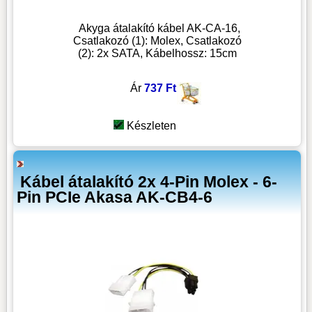
Akyga átalakító kábel AK-CA-16,
Csatlakozó (1): Molex, Csatlakozó
(2): 2x SATA, Kábelhossz: 15cm
Ár
737 Ft
Készleten
Kábel átalakító 2x 4-Pin Molex - 6-
Pin PCIe Akasa AK-CB4-6