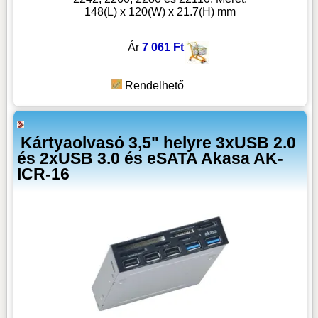
148(L) x 120(W) x 21.7(H) mm
Ár
7 061 Ft
Rendelhető
Kártyaolvasó 3,5" helyre 3xUSB 2.0
és 2xUSB 3.0 és eSATA Akasa AK-
ICR-16