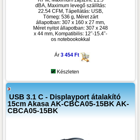
dBA, Maximum levegő szállítás:
22.54 CFM, Tápellátás: USB,
Tömeg: 536 g, Méret zárt
állapotban: 307 x 160 x 27 mm,
Méret nyitot állapotban: 307 x 248
x 44 mm, Kompatibilis: 12"-15.4"-
os notebookokkal
Ár
3 454 Ft
Készleten
USB 3.1 C - Displayport átalakító
15cm Akasa AK-CBCA05-15BK AK-
CBCA05-15BK