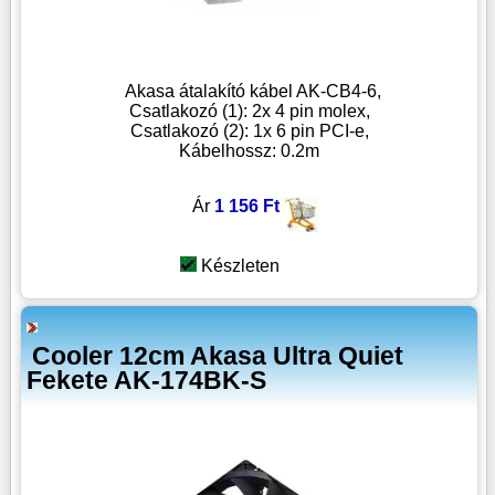
Akasa átalakító kábel AK-CB4-6,
Csatlakozó (1): 2x 4 pin molex,
Csatlakozó (2): 1x 6 pin PCI-e,
Kábelhossz: 0.2m
Ár
1 156 Ft
Készleten
Cooler 12cm Akasa Ultra Quiet
Fekete AK-174BK-S