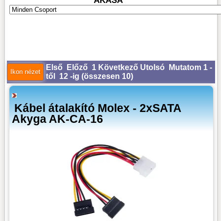
AKASA
Első
Előző
1
Következő
Utolsó
Mutatom 1 -
től 12 -ig (
összesen 10
)
Kábel átalakító Molex - 2xSATA
Akyga AK-CA-16