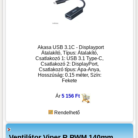
Akasa USB 3.1C ‐ Displayport
Átalakító, Típus: Átalakító,
Csatlakozó 1: USB 3.1 Type-C,
Csatlakozó 2: DisplayPort,
Csatlakozó típus: Apa-Anya,
Hosszúság: 0.15 méter, Szín:
Fekete
Ár
5 156 Ft
Rendelhető
Ventilátor Viper R PWM 140mm