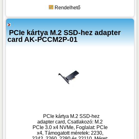
Rendelhető
PCIe kártya M.2 SSD-hez adapter
card AK-PCCM2P-01
PCIe kártya M.2 SSD-hez
adapter card, Csatlakozó: M.2
PCIe 3.0 x4 NVMe, Foglalat: PCIe
x4, Támogatott méretek: 2230,
2242, 2260, 2280 és 22110, Méret: