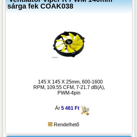
sárga fek COAK038
145 X 145 X 25mm, 600-1600
RPM, 109.55 CFM, 7-21.7 dB(A),
PWM-4pin
Ár
5 461 Ft
Rendelhető