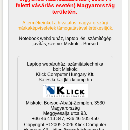
feletti vásárlás esetén) Magyarország
területén.
A termékeinket a hivatalos magyarországi
márkaképviseletek támogatásával értékesítjük.
Notebook webáruház, laptop
és
számítógép
javítás, szerviz Miskolc - Borsod
Laptop webáruház, számítástechnika
bolt Miskolc
Klick Computer Hungary Kft.
Sales[kukac]klickcomp.hu
Miskolc,
Borsod-Abaúj-Zemplén,
3530
Magyarország
Meggyesalja utca 93.
+36 46 413 347, +36 46 505 450
Copyright © 2005-2026 Klick Computer
Hungary Kft. https://www.klickcomp.hu -