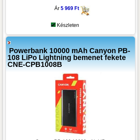
Ár
5 969 Ft
Készleten
Powerbank 10000 mAh Canyon PB-
108 LiPo Lightning bemenet fekete
CNE-CPB1008B