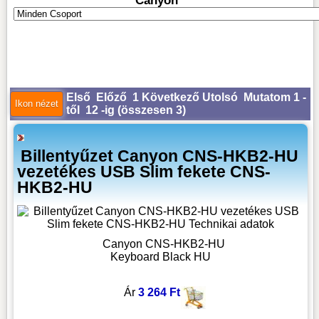
Canyon
Első
Előző
1
Következő
Utolsó
Mutatom 1 -
től 12 -ig (
összesen 3
)
Billentyűzet Canyon CNS-HKB2-HU
vezetékes USB Slim fekete CNS-
HKB2-HU
Canyon CNS-HKB2-HU
Keyboard Black HU
Ár
3 264 Ft