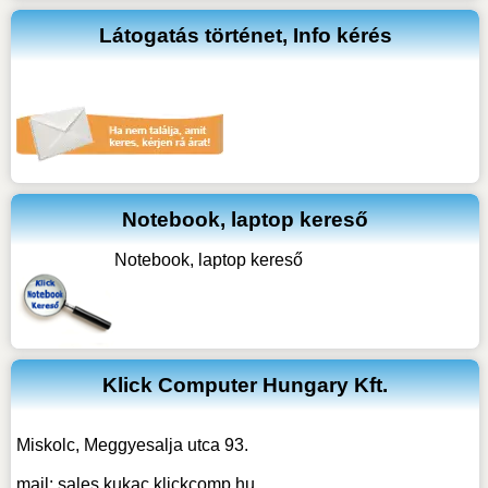
Látogatás történet, Info kérés
Notebook, laptop kereső
Notebook, laptop kereső
Klick Computer Hungary Kft.
Miskolc, Meggyesalja utca 93.
mail:
sales kukac klickcomp.hu