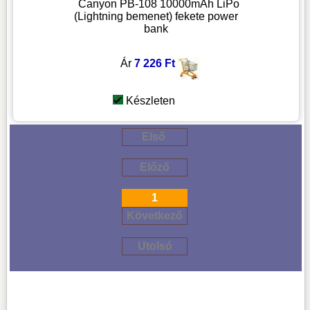
Canyon PB-108 10000mAh LiPo
(Lightning bemenet) fekete power
bank
Ár
7 226 Ft
Készleten
Első
Előző
1
Következő
Utolsó