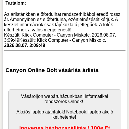
Tartalom:
Az árlistánkban előfordulhat rendszerhibából eredő rossz
ár. Amennyiben ez előfordulna, ezért elnézését kérjük. A
készlet információk csak tájékoztató jellegűek. A fotók
eltérhetnek a valós megjelenéstől.
Készült: Klick Computer - Canyon Miskolc, 2026.08.07.
3:09:49
Készült: Klick Computer - Canyon Miskolc,
2026.08.07. 3:09:49
Canyon Online Bolt vásárlás árlista
Vásároljon
webáruház
unkban! Informatikai
rendszerek Önnek!
Akciós laptop ajánlatok! Notebook, laptop akció
két hetente!
Ingyenes házhozszállítás ( 100e Ft