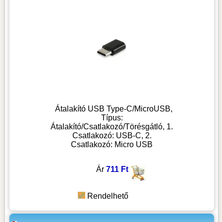
Átalakító USB Type-C/MicroUSB,
Típus:
Átalakító/Csatlakozó/Törésgátló, 1.
Csatlakozó: USB-C, 2.
Csatlakozó: Micro USB
Ár
711 Ft
Rendelhető