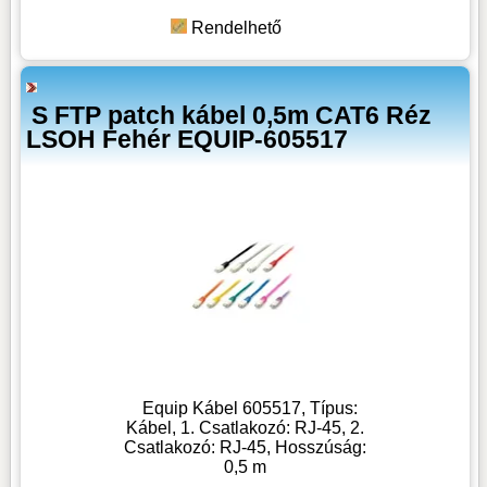
Rendelhető
S FTP patch kábel 0,5m CAT6 Réz
LSOH Fehér EQUIP-605517
Equip Kábel 605517, Típus:
Kábel, 1. Csatlakozó: RJ-45, 2.
Csatlakozó: RJ-45, Hosszúság:
0,5 m