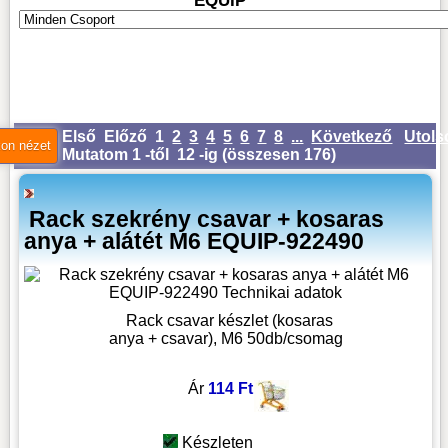
EQUIP
Első
Előző
1
2
3
4
5
6
7
8
...
Következő
Utols
Mutatom 1 -től 12 -ig (
összesen 176
)
Rack szekrény csavar + kosaras
anya + alátét M6 EQUIP-922490
Rack csavar készlet (kosaras
anya + csavar), M6 50db/csomag
Ár
114 Ft
Készleten