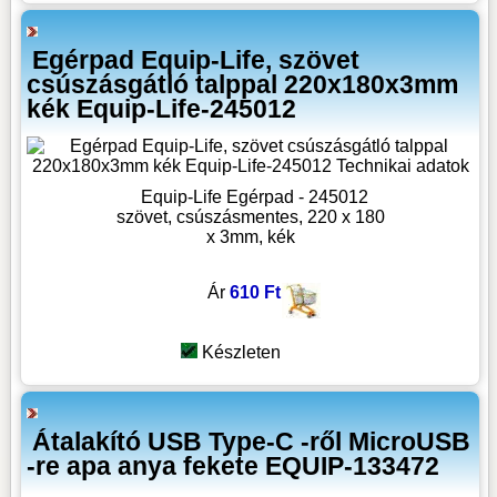
Egérpad Equip-Life, szövet
csúszásgátló talppal 220x180x3mm
kék Equip-Life-245012
Equip-Life Egérpad - 245012
szövet, csúszásmentes, 220 x 180
x 3mm, kék
Ár
610 Ft
Készleten
Átalakító USB Type-C -ről MicroUSB
-re apa anya fekete EQUIP-133472