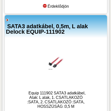
Érdeklődjön
SATA3 adatkábel, 0,5m, L alak
Delock EQUIP-111902
Equip 111902 SATA3 adatkábel,
Alak: L alak, 1. CSATLAKOZÓ
:SATA, 2. CSATLAKOZÓ :SATA,
HOSSZÚSÁG :0,5 M