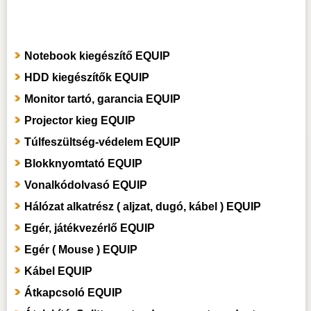
Notebook kiegészítő EQUIP
HDD kiegészítők EQUIP
Monitor tartó, garancia EQUIP
Projector kieg EQUIP
Túlfeszültség-védelem EQUIP
Blokknyomtató EQUIP
Vonalkódolvasó EQUIP
Hálózat alkatrész ( aljzat, dugó, kábel ) EQUIP
Egér, játékvezérlő EQUIP
Egér ( Mouse ) EQUIP
Kábel EQUIP
Átkapcsoló EQUIP