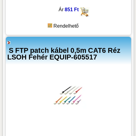
Ár
851 Ft
Rendelhető
S FTP patch kábel 0,5m CAT6 Réz
LSOH Fehér EQUIP-605517