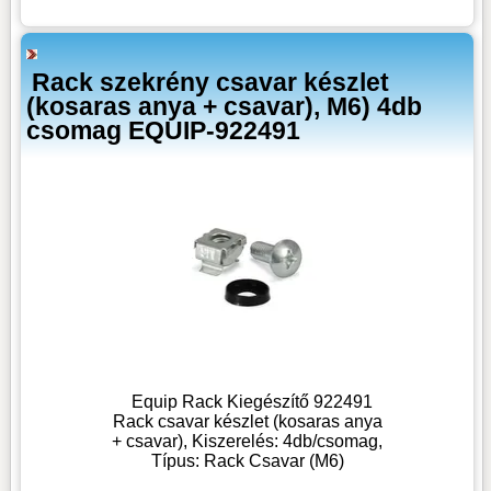
Rack szekrény csavar készlet
(kosaras anya + csavar), M6) 4db
csomag EQUIP-922491
Equip Rack Kiegészítő 922491
Rack csavar készlet (kosaras anya
+ csavar), Kiszerelés: 4db/csomag,
Típus: Rack Csavar (M6)