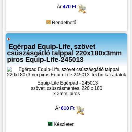
Ár
470 Ft
Rendelhető
Egérpad Equip-Life, szövet
csúszásgátló talppal 220x180x3mm
piros Equip-Life-245013
Equip-Life Egérpad - 245013
szövet, csúszásmentes, 220 x 180
x 3mm, piros
Ár
610 Ft
Készleten