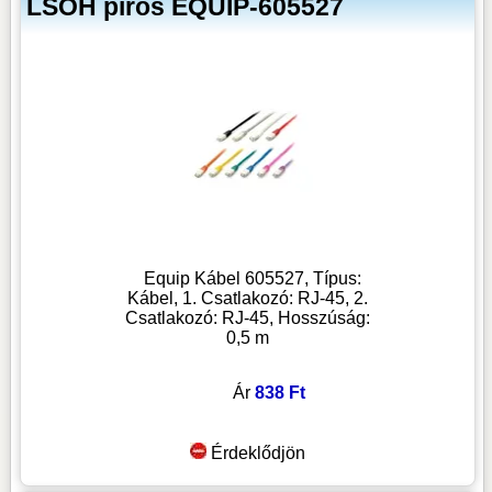
LSOH piros EQUIP-605527
Equip Kábel 605527, Típus:
Kábel, 1. Csatlakozó: RJ-45, 2.
Csatlakozó: RJ-45, Hosszúság:
0,5 m
Ár
838 Ft
Érdeklődjön