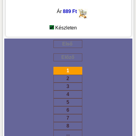
Ár
889 Ft
Készleten
Első
Előző
1
2
3
4
5
6
7
8
...