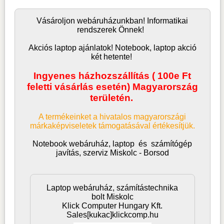
Vásároljon
webáruház
unkban! Informatikai
rendszerek Önnek!
Akciós laptop ajánlatok! Notebook, laptop akció
két hetente!
Ingyenes házhozszállítás ( 100e Ft
feletti vásárlás esetén) Magyarország
területén.
A termékeinket a hivatalos magyarországi
márkaképviseletek támogatásával értékesítjük.
Notebook webáruház, laptop
és
számítógép
javítás, szerviz Miskolc - Borsod
Laptop webáruház, számítástechnika
bolt Miskolc
Klick Computer Hungary Kft.
Sales[kukac]klickcomp.hu