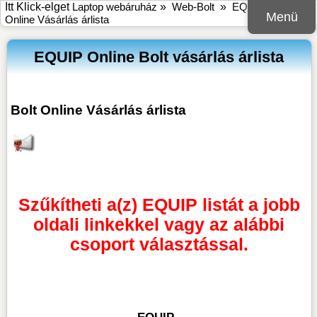
Itt Klick-elget
Laptop webáruház
»
Web-Bolt
»
EQUIP Bolt
Menü
Online Vásárlás árlista
EQUIP Online Bolt vásárlás árlista
Bolt Online Vásárlás árlista
Szűkítheti a(z) EQUIP listát a jobb
oldali linkekkel vagy az alábbi
csoport választással.