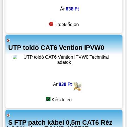
Ár
838 Ft
Érdeklődjön
UTP toldó CAT6 Vention IPVW0
Ár
838 Ft
Készleten
S FTP patch kábel 0,5m CAT6 Réz