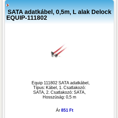
SATA adatkábel, 0,5m, L alak Delock
EQUIP-111802
Equip 111802 SATA adatkábel,
Típus: Kábel, 1. Csatlakozó:
SATA, 2. Csatlakozó: SATA,
Hosszúság: 0,5 m
Ár
851 Ft