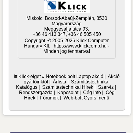
Miskolc,
Borsod-Abaúj-Zemplén,
3530
Magyarország
Meggyesalja utca 93.
+36 46 413 347, +36 46 505 450
Copyright © 2005-2026 Klick Computer
Hungary Kft. https://www.klickcomp.hu -
Minden jog fenntartva!
Itt Klick-elget »
Notebook bolt
Laptop akció
|
Akció
gyártóinktól
|
Árlista
|
Számítástechnikai
Katalógus
|
Számítástechnikai Hírek
|
Szerviz
|
Rendszergazda
|
Kapcsolat
|
Cég Info
|
Cég
Hírek
|
Fórumok
|
Web-bolt Gyors menü