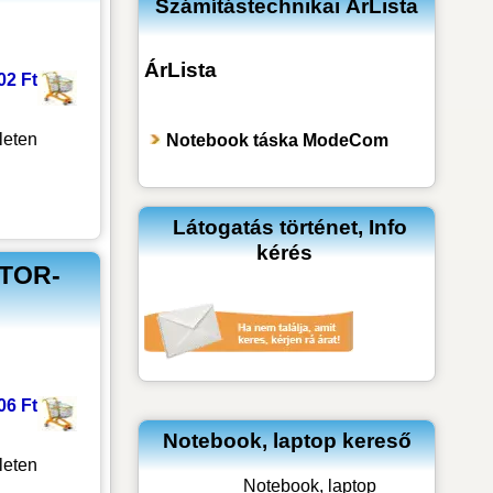
Számítástechnikai ÁrLista
ÁrLista
02 Ft
leten
Notebook táska ModeCom
Látogatás történet, Info
kérés
 TOR-
06 Ft
Notebook, laptop kereső
leten
Notebook, laptop