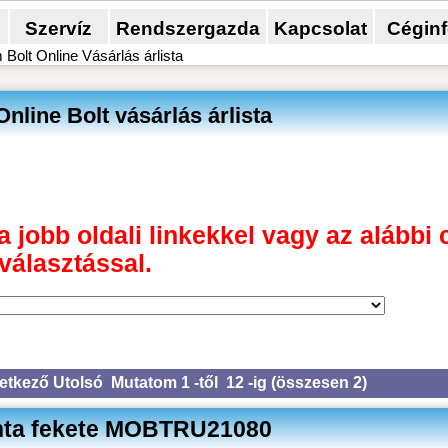
Szervíz
Rendszergazda
Kapcsolat
Cégin
olt Online Vásárlás árlista
line Bolt vásárlás árlista
a jobb oldali linkekkel vagy az alábbi 
választással.
etkező
Utolsó
Mutatom 1 -től 12 -ig (
összesen 2
)
lanta fekete MOBTRU21080