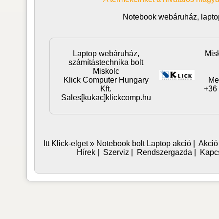
Notebook webáruház, lapto
Laptop webáruház,
Mis
számítástechnika bolt
Miskolc
Klick Computer Hungary
Me
Kft.
+36 
Sales[kukac]klickcomp.hu
Itt Klick-elget »
Notebook bolt
Laptop akció
|
Akció
Hírek
|
Szerviz
|
Rendszergazda
|
Kapc