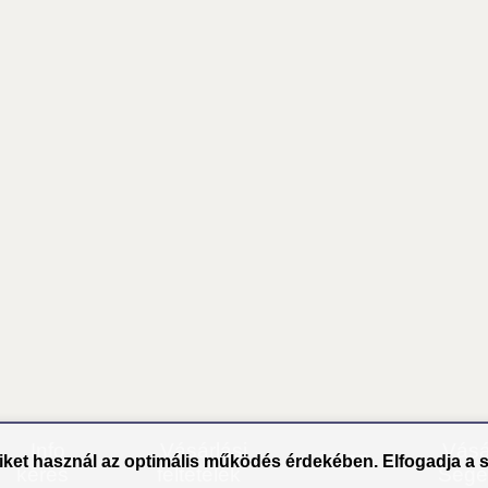
Info
Vásárlási
Vásá
ÁSZF
ket használ az optimális működés érdekében. Elfogadja a s
kérés
feltételek
Segé