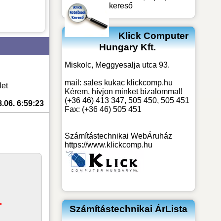
kereső
Klick Computer
Hungary Kft.
Miskolc, Meggyesalja utca 93.
mail:
sales kukac klickcomp.hu
let
Kérem, hívjon minket bizalommal!
(+36 46) 413 347, 505 450, 505 451
.06. 6:59:23
Fax: (+36 46) 505 451
Számítástechnikai WebÁruház
https://www.klickcomp.hu
.
Számítástechnikai ÁrLista