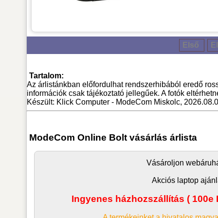
Első
E
Tartalom:
Az árlistánkban előfordulhat rendszerhibából eredő ross
információk csak tájékoztató jellegűek. A fotók eltérhet
Készült: Klick Computer - ModeCom Miskolc, 2026.08.0
ModeCom Online Bolt vásárlás árlista
Vásároljon
webáruh
Akciós laptop ajánl
Ingyenes házhozszállítás ( 100e F
A termékeinket a hivatalos magya