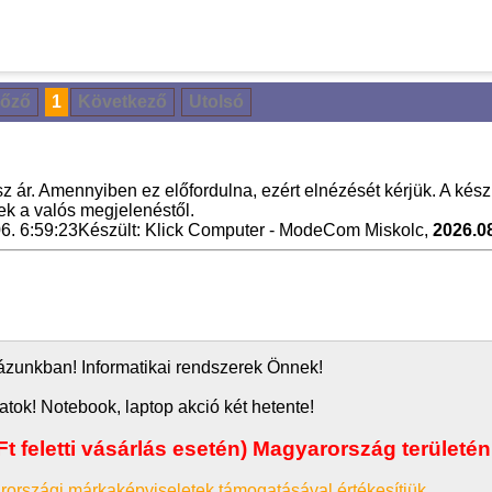
lőző
1
Következő
Utolsó
z ár. Amennyiben ez előfordulna, ezért elnézését kérjük. A kész
nek a valós megjelenéstől.
6. 6:59:23
Készült: Klick Computer - ModeCom Miskolc,
2026.08
áz
unkban! Informatikai rendszerek Önnek!
atok! Notebook, laptop akció két hetente!
t feletti vásárlás esetén) Magyarország területén
rországi márkaképviseletek támogatásával értékesítjük.