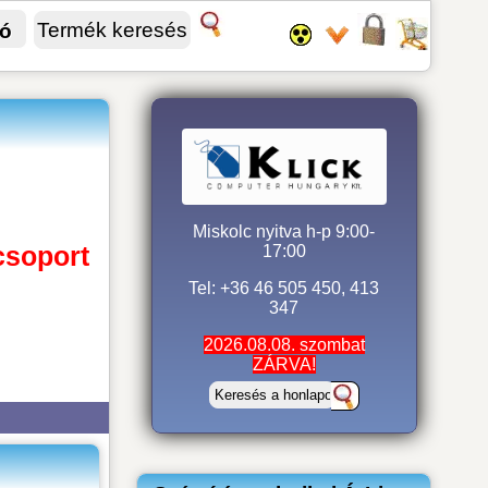
fó
Miskolc nyitva h-p 9:00-
csoport
17:00
Tel: +36 46 505 450, 413
347
2026.08.08. szombat
ZÁRVA!