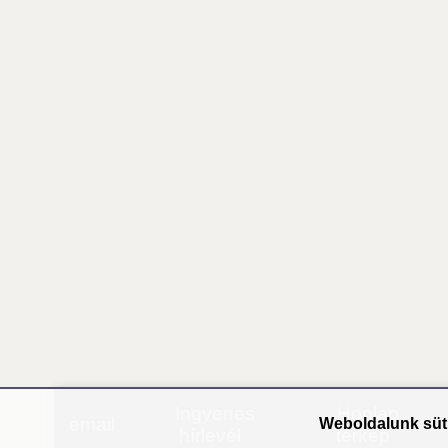
Ingyenes
Honlap
email
Weboldalunk süti
hírlevél
térkép