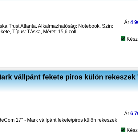
Ár
4 9
ka Trust Atlanta, Alkalmazhatóság: Notebook, Szín:
kete, Típus: Táska, Méret: 15,6 coll
Kész
k vállpánt fekete piros külön rekeszek
Ár
6 7
Com 17" - Mark vállpánt fekete/piros külön rekeszek
Kész