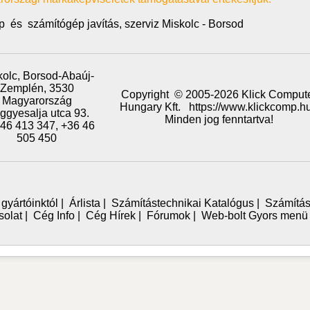
p
és
számítógép javítás, szerviz Miskolc - Borsod
kolc,
Borsod-Abaúj-
Zemplén,
3530
Copyright © 2005-2026 Klick Comput
Magyarország
Hungary Kft. https://www.klickcomp.hu
ggyesalja utca 93.
Minden jog fenntartva!
46 413 347, +36 46
505 450
 gyártóinktól
|
Árlista
|
Számítástechnikai Katalógus
|
Számítás
solat
|
Cég Info
|
Cég Hírek
|
Fórumok
|
Web-bolt Gyors menü