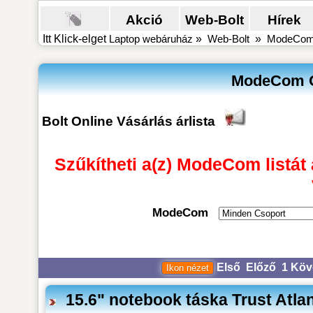
Akció
Web-Bolt
Hírek
Itt Klick-elget
Laptop webáruház
»
Web-Bolt
»
ModeCom B
ModeCom On
Bolt Online Vásárlás árlista
Szűkítheti a(z) ModeCom listát 
ModeCom
Első
Előző
1
Köv
15.6" notebook táska Trust At