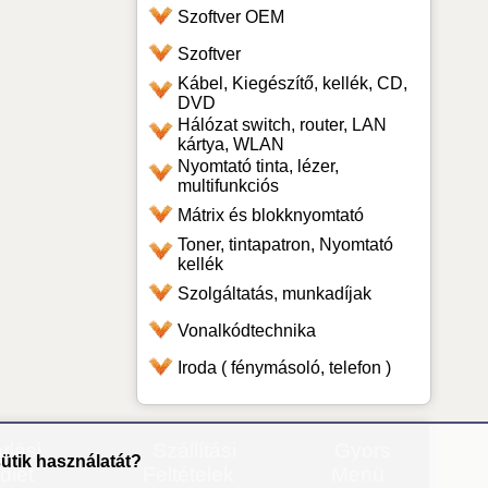
Szoftver OEM
Szoftver
Kábel, Kiegészítő, kellék, CD,
DVD
Hálózat switch, router, LAN
kártya, WLAN
Nyomtató tinta, lézer,
multifunkciós
Mátrix és blokknyomtató
Toner, tintapatron, Nyomtató
kellék
Szolgáltatás, munkadíjak
Vonalkódtechnika
Iroda ( fénymásoló, telefon )
rlási
Szállítási
Gyors
ütik használatát?
dlet
Feltételek
Menü