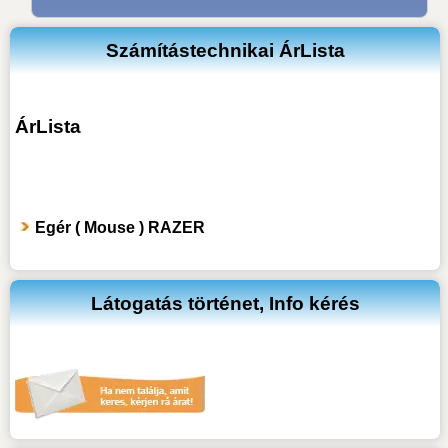
Számítástechnikai ÁrLista
ÁrLista
Egér ( Mouse ) RAZER
Látogatás történet, Info kérés