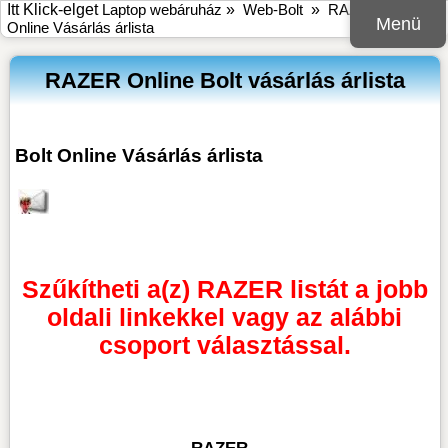
Itt Klick-elget
Laptop webáruház
»
Web-Bolt
»
RAZER Bolt
Menü
Online Vásárlás árlista
RAZER Online Bolt vásárlás árlista
Bolt Online Vásárlás árlista
Szűkítheti a(z) RAZER listát a jobb
oldali linkekkel vagy az alábbi
csoport választással.