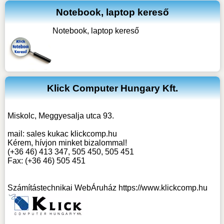
Notebook, laptop kereső
Notebook, laptop kereső
Klick Computer Hungary Kft.
Miskolc, Meggyesalja utca 93.
mail:
sales kukac klickcomp.hu
Kérem, hívjon minket bizalommal!
(+36 46) 413 347, 505 450, 505 451
Fax: (+36 46) 505 451
Számítástechnikai WebÁruház
https://www.klickcomp.hu