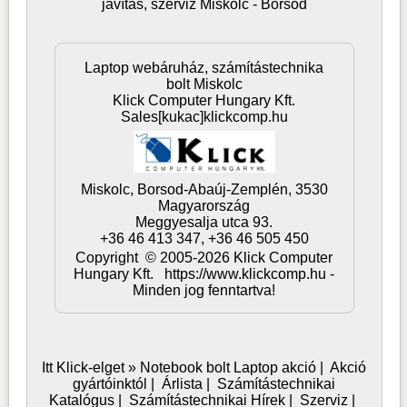
javítás, szerviz Miskolc - Borsod
Laptop webáruház, számítástechnika
bolt Miskolc
Klick Computer Hungary Kft.
Sales[kukac]klickcomp.hu
Miskolc,
Borsod-Abaúj-Zemplén,
3530
Magyarország
Meggyesalja utca 93.
+36 46 413 347, +36 46 505 450
Copyright © 2005-2026 Klick Computer
Hungary Kft. https://www.klickcomp.hu -
Minden jog fenntartva!
Itt Klick-elget »
Notebook bolt
Laptop akció
|
Akció
gyártóinktól
|
Árlista
|
Számítástechnikai
Katalógus
|
Számítástechnikai Hírek
|
Szerviz
|