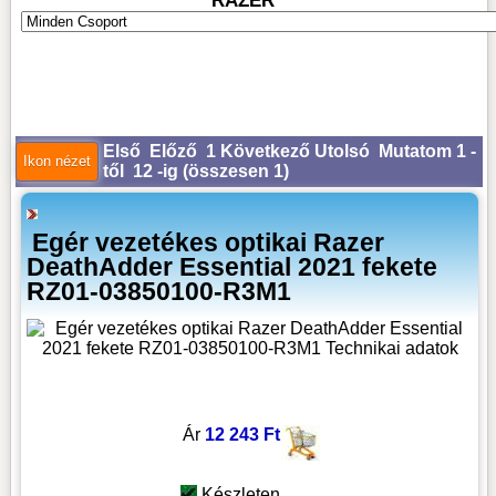
RAZER
Első
Előző
1
Következő
Utolsó
Mutatom 1 -
től 12 -ig (
összesen 1
)
Egér vezetékes optikai Razer
DeathAdder Essential 2021 fekete
RZ01-03850100-R3M1
Ár
12 243 Ft
Készleten