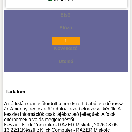
Első
Előző
1
Következő
Utolsó
Tartalom:
Az árlistánkban előfordulhat rendszerhibából eredő rossz
ár. Amennyiben ez előfordulna, ezért elnézését kérjük. A
készlet információk csak tájékoztató jellegűek. A fotók
eltérhetnek a valós megjelenéstől.
Készült: Klick Computer - RAZER Miskolc, 2026.08.06.
13:22:11
Készült: Klick Computer - RAZER Miskolc,