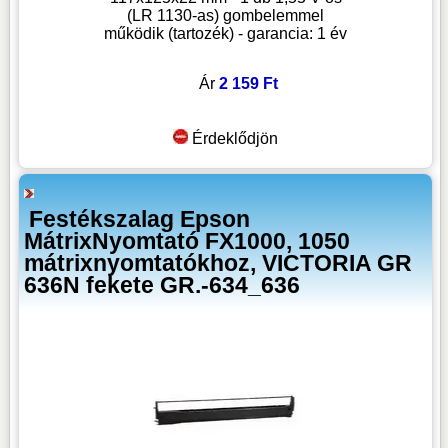
(LR 1130-as) gombelemmel
működik (tartozék) - garancia: 1 év
Ár
2 159 Ft
Érdeklődjön
Festékszalag Epson
MátrixNyomtató FX1000, 1050
mátrixnyomtatókhoz, VICTORIA GR
636N fekete GR.-634_636