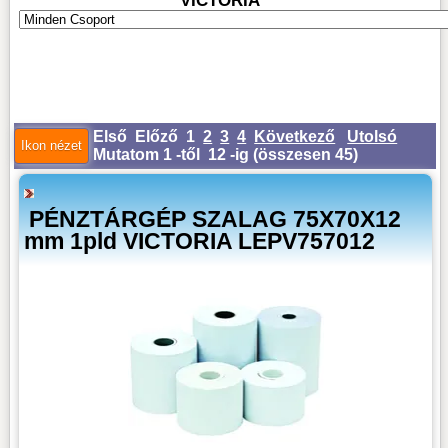
VICTORIA
Első
Előző
1
2
3
4
Következő
Utolsó
Mutatom 1 -től 12 -ig (
összesen 45
)
PÉNZTÁRGÉP SZALAG 75X70X12
mm 1pld VICTORIA LEPV757012