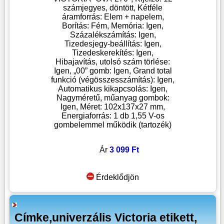
számjegyes, döntött, Kétféle
áramforrás: Elem + napelem,
Borítás: Fém, Memória: Igen,
Százalékszámítás: Igen,
Tizedesjegy-beállítás: Igen,
Tizedeskerekítés: Igen,
Hibajavítás, utolsó szám törlése:
Igen, „00” gomb: Igen, Grand total
funkció (végösszesszámítás): Igen,
Automatikus kikapcsolás: Igen,
Nagyméretű, műanyag gombok:
Igen, Méret: 102x137x27 mm,
Energiaforrás: 1 db 1,55 V-os
gombelemmel működik (tartozék)
Ár
3 099 Ft
Érdeklődjön
Címke,univerzális Victoria etikett,