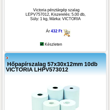
Victoria pénztárgép szalag
LEPV757012, Kiszerelés: 5.00 db,
Súly: 1 kg, Márka: VICTORIA
Ár
432 Ft
Készleten
Hőpapírszalag 57x30x12mm 10db
VICTORIA LHPV573012