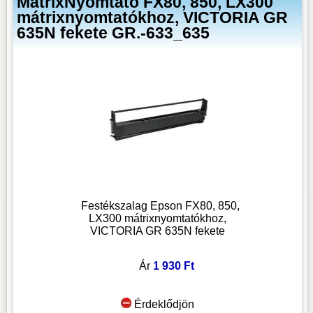
MátrixNyomtató FX80, 850, LX300
mátrixnyomtatókhoz, VICTORIA GR
635N fekete GR.-633_635
Festékszalag Epson FX80, 850,
LX300 mátrixnyomtatókhoz,
VICTORIA GR 635N fekete
Ár
1 930 Ft
Érdeklődjön