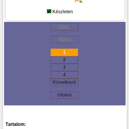
Készleten
Első
Előző
1
2
3
4
Következő
Utolsó
Tartalom: