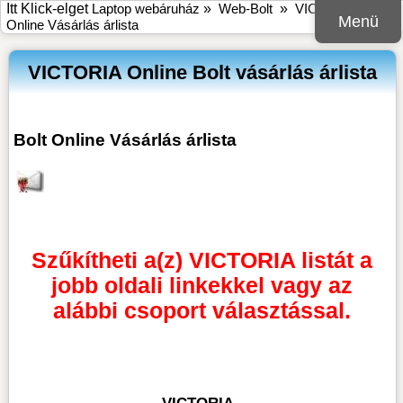
Itt Klick-elget
Laptop webáruház
»
Web-Bolt
»
VICTORIA Bolt
Menü
Online Vásárlás árlista
VICTORIA Online Bolt vásárlás árlista
Bolt Online Vásárlás árlista
Szűkítheti a(z) VICTORIA listát a
jobb oldali linkekkel vagy az
alábbi csoport választással.