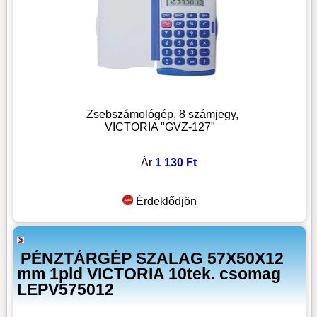
Zsebszámológép, 8 számjegy,
VICTORIA "GVZ-127"
Ár
1 130 Ft
Érdeklődjön
PÉNZTÁRGÉP SZALAG 57X50X12
mm 1pld VICTORIA 10tek. csomag
LEPV575012