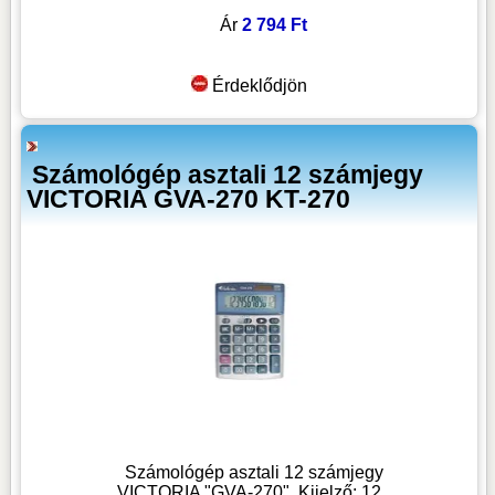
Ár
2 794 Ft
Érdeklődjön
Számológép asztali 12 számjegy
VICTORIA GVA-270 KT-270
Számológép asztali 12 számjegy
VICTORIA "GVA-270", Kijelző: 12