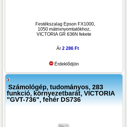
Festékszalag Epson FX1000,
1050 mátrixnyomtatókhoz,
VICTORIA GR 636N fekete
Ár
2 286 Ft
Érdeklődjön
Számológép, tudományos, 283
funkció, környezetbarát, VICTORIA
"GVT-736", fehér DS736