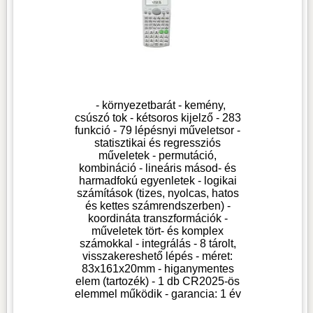
- környezetbarát - kemény,
csúszó tok - kétsoros kijelző - 283
funkció - 79 lépésnyi műveletsor -
statisztikai és regressziós
műveletek - permutáció,
kombináció - lineáris másod- és
harmadfokú egyenletek - logikai
számítások (tizes, nyolcas, hatos
és kettes számrendszerben) -
koordináta transzformációk -
műveletek tört- és komplex
számokkal - integrálás - 8 tárolt,
visszakereshető lépés - méret:
83x161x20mm - higanymentes
elem (tartozék) - 1 db CR2025-ös
elemmel működik - garancia: 1 év