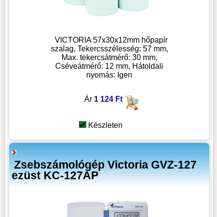
VICTORIA 57x30x12mm hőpapír
szalag, Tekercsszélesség: 57 mm,
Max. tekercsátmérő: 30 mm,
Cséveátmérő: 12 mm, Hátoldali
nyomás: Igen
Ár
1 124 Ft
Készleten
Zsebszámológép Victoria GVZ-127
ezüst KC-127AP