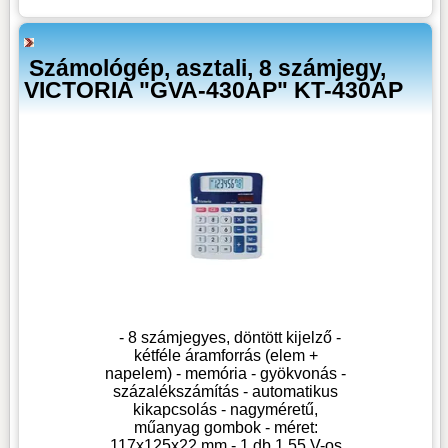
Számológép, asztali, 8 számjegy,
VICTORIA "GVA-430AP" KT-430AP
- 8 számjegyes, döntött kijelző -
kétféle áramforrás (elem +
napelem) - memória - gyökvonás -
százalékszámítás - automatikus
kikapcsolás - nagyméretű,
műanyag gombok - méret:
117x125x22 mm - 1 db 1,55 V-os