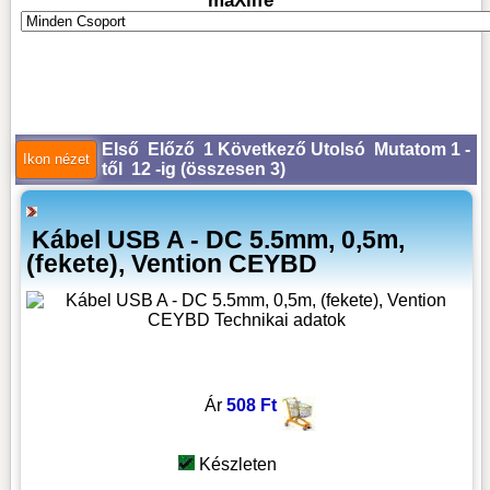
maXlife
Első
Előző
1
Következő
Utolsó
Mutatom 1 -
től 12 -ig (
összesen 3
)
Kábel USB A - DC 5.5mm, 0,5m,
(fekete), Vention CEYBD
Ár
508 Ft
Készleten