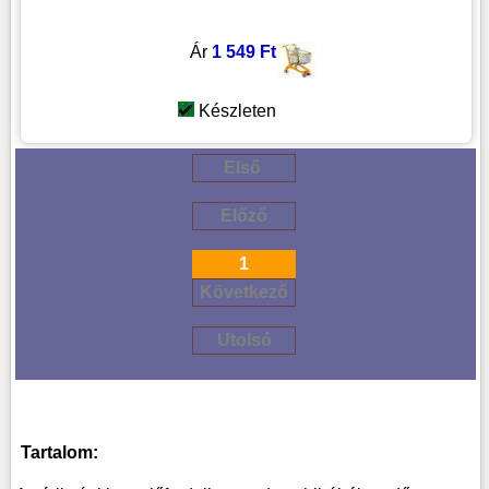
Ár
1 549 Ft
Készleten
Első
Előző
1
Következő
Utolsó
Tartalom: