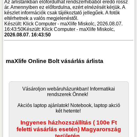
Az árlistánkban előfordulhat rendszerhibából eredő rossz
ár. Amennyiben ez előfordulna, ezért elnézését kérjük. A
készlet információk csak tájékoztató jellegűek. A fotók
eltérhetnek a valós megjelenéstől.
Készült: Klick Computer - maXlife Miskolc, 2026.08.07.
16:43:50
Készült: Klick Computer - maXlife Miskolc,
2026.08.07. 16:43:50
maXlife Online Bolt vásárlás árlista
Vásároljon
webáruház
unkban! Informatikai
rendszerek Önnek!
Akciós laptop ajánlatok! Notebook, laptop akció
két hetente!
Ingyenes házhozszállítás ( 100e Ft
feletti vásárlás esetén) Magyarország
területén.