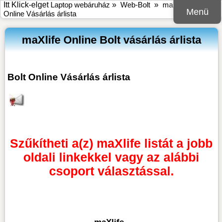
Itt Klick-elget
Laptop webáruház
»
Web-Bolt
»
maXlife Bolt
Menü
Online Vásárlás árlista
maXlife Online Bolt vásárlás árlista
Bolt Online Vásárlás árlista
Szűkítheti a(z) maXlife listát a jobb
oldali linkekkel vagy az alábbi
csoport választással.