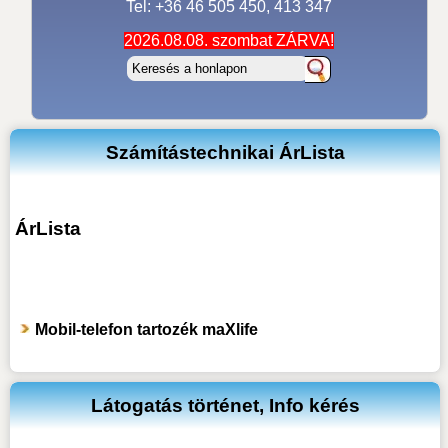
Tel: +36 46 505 450, 413 347
2026.08.08. szombat ZÁRVA!
Számítástechnikai ÁrLista
ÁrLista
Mobil-telefon tartozék maXlife
Látogatás történet, Info kérés