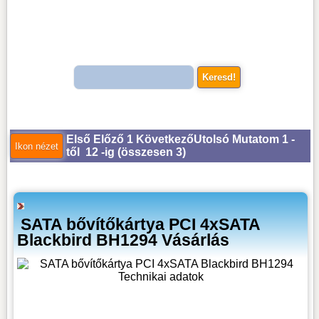
Első
Előző
1
Következő
Utolsó
Mutatom 1 -
től 12 -ig (
összesen 3
)
SATA bővítőkártya PCI 4xSATA
Blackbird BH1294 Vásárlás