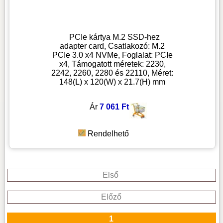
PCIe kártya M.2 SSD-hez
adapter card, Csatlakozó: M.2
PCIe 3.0 x4 NVMe, Foglalat: PCIe
x4, Támogatott méretek: 2230,
2242, 2260, 2280 és 22110, Méret:
148(L) x 120(W) x 21.7(H) mm
Ár
7 061 Ft
Rendelhető
Első
Előző
1