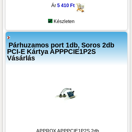
Ár
5 410 Ft
Készleten
Párhuzamos port 1db, Soros 2db
PCI-E Kártya APPPCIE1P2S
Vásárlás
APPROX APPPCIE1P2S 2db