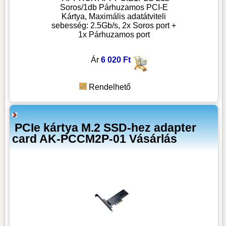
Soros/1db Párhuzamos PCI-E
Kártya, Maximális adatátviteli
sebesség: 2.5Gb/s, 2x Soros port +
1x Párhuzamos port
Ár
6 020 Ft
Rendelhető
PCIe kártya M.2 SSD-hez adapter
card AK-PCCM2P-01 Vásárlás