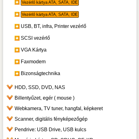
Vezérlő kártya ATA, SATA, IDE
Vezérlő kártya ATA, SATA, IDE
USB, BT, infra, Printer vezérlő
SCSI vezérlő
VGA Kártya
Faxmodem
Bizonságtechnika
HDD, SSD, DVD, NAS
Billentyűzet, egér ( mouse )
Webkamera, TV tuner, hangfal, képkeret
Scanner, digitális fényképezőgép
Pendrive: USB Drive, USB kulcs