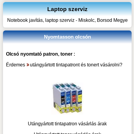
Laptop szerviz
Notebook javítás, laptop szerviz - Miskolc, Borsod Megye
Nyomtasson olcsón
Olcsó nyomtató patron, toner :
Érdemes
utángyártott tintapatront és tonert vásárolni
?
Utángyártott tintapatron vásárlás árak