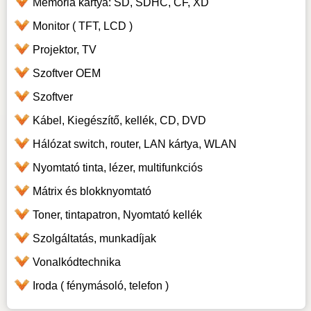
Memória kártya: SD, SDHC, CF, XD
Monitor ( TFT, LCD )
Projektor, TV
Szoftver OEM
Szoftver
Kábel, Kiegészítő, kellék, CD, DVD
Hálózat switch, router, LAN kártya, WLAN
Nyomtató tinta, lézer, multifunkciós
Mátrix és blokknyomtató
Toner, tintapatron, Nyomtató kellék
Szolgáltatás, munkadíjak
Vonalkódtechnika
Iroda ( fénymásoló, telefon )