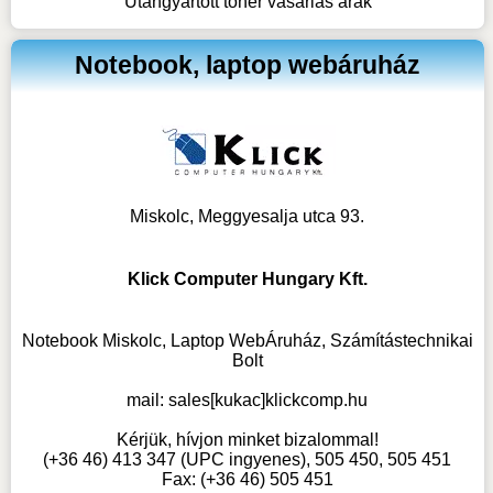
Utángyártott toner vásárlás árak
Notebook, laptop webáruház
Miskolc, Meggyesalja utca 93.
Klick Computer Hungary Kft.
Notebook Miskolc, Laptop WebÁruház, Számítástechnikai
Bolt
mail:
sales[kukac]klickcomp.hu
Kérjük, hívjon minket bizalommal!
(+36 46) 413 347 (UPC ingyenes), 505 450, 505 451
Fax: (+36 46) 505 451