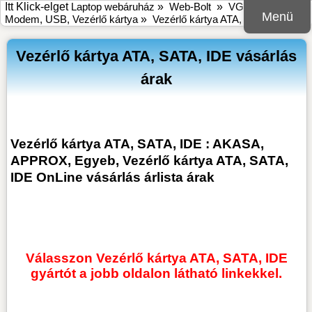
Itt Klick-elget
Laptop webáruház
»
Web-Bolt
»
VGA, SATA,
Menü
Modem, USB, Vezérlő kártya
»
Vezérlő kártya ATA, SATA, IDE
Vezérlő kártya ATA, SATA, IDE vásárlás
árak
Vezérlő kártya ATA, SATA, IDE : AKASA,
APPROX, Egyeb, Vezérlő kártya ATA, SATA,
IDE OnLine vásárlás árlista árak
Válasszon Vezérlő kártya ATA, SATA, IDE
gyártót a jobb oldalon látható linkekkel.