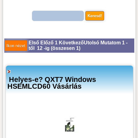
Első
Előző
1
Következő
Utolsó
Mutatom 1 -
től 12 -ig (
összesen 1
)
Helyes-e? QXT7 Windows
HSEMLCD60 Vásárlás