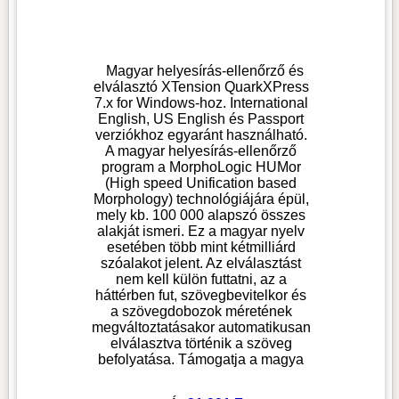
Magyar helyesírás-ellenőrző és
elválasztó XTension QuarkXPress
7.x for Windows-hoz. International
English, US English és Passport
verziókhoz egyaránt használható.
A magyar helyesírás-ellenőrző
program a MorphoLogic HUMor
(High speed Unification based
Morphology) technológiájára épül,
mely kb. 100 000 alapszó összes
alakját ismeri. Ez a magyar nyelv
esetében több mint kétmilliárd
szóalakot jelent. Az elválasztást
nem kell külön futtatni, az a
háttérben fut, szövegbevitelkor és
a szövegdobozok méretének
megváltoztatásakor automatikusan
elválasztva történik a szöveg
befolyatása. Támogatja a magya