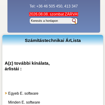
Tel: +36 46 505 450, 413 347
2026.08.08. szombat ZÁRVA!
Számítástechnikai ÁrLista
A(z) további kínálata,
árlistái :
Egyeb E. software
Minden E. software