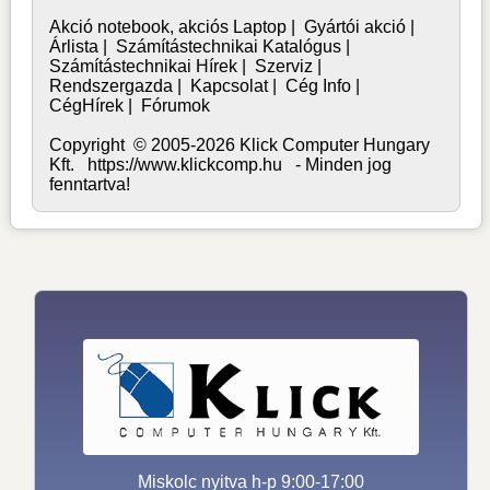
Akció notebook, akciós Laptop
|
Gyártói akció
|
Árlista
|
Számítástechnikai Katalógus
|
Számítástechnikai Hírek
|
Szerviz
|
Rendszergazda
|
Kapcsolat
|
Cég Info
|
CégHírek
|
Fórumok
Copyright © 2005-2026 Klick Computer Hungary
Kft. https://www.klickcomp.hu - Minden jog
fenntartva!
Miskolc nyitva h-p 9:00-17:00