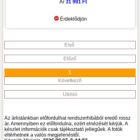
Ár
31 991 Ft
Érdeklődjön
Első
Előző
1
Következő
Utolsó
Az árlistánkban előfordulhat rendszerhibából eredő rossz
ár. Amennyiben ez előfordulna, ezért elnézését kérjük. A
készlet információk csak tájékoztató jellegűek. A fotók
eltérhetnek a valós megjelenéstől.