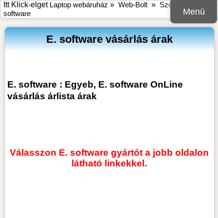
Itt Klick-elget
Laptop webáruház
»
Web-Bolt
»
Szoftver
»
E.
Menü
software
E. software vásárlás árak
E. software : Egyeb, E. software OnLine
vásárlás árlista árak
Válasszon E. software gyártót a jobb oldalon
látható linkekkel.