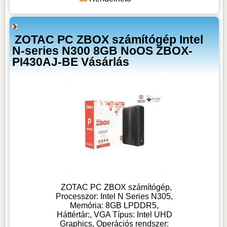
ZOTAC PC ZBOX számítógép Intel
N-series N300 8GB NoOS ZBOX-
PI430AJ-BE Vásárlás
ZOTAC PC ZBOX számítógép,
Processzor: Intel N Series N305,
Memória: 8GB LPDDR5,
Háttértár:, VGA Típus: Intel UHD
Graphics, Operációs rendszer: