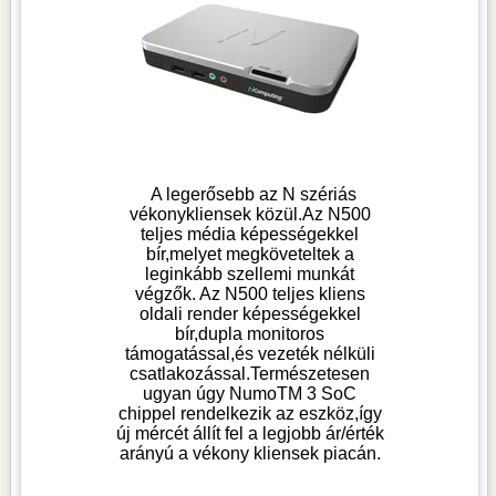
A legerősebb az N szériás
vékonykliensek közül.Az N500
teljes média képességekkel
bír,melyet megköveteltek a
leginkább szellemi munkát
végzők. Az N500 teljes kliens
oldali render képességekkel
bír,dupla monitoros
támogatással,és vezeték nélküli
csatlakozással.Természetesen
ugyan úgy NumoTM 3 SoC
chippel rendelkezik az eszköz,így
új mércét állít fel a legjobb ár/érték
arányú a vékony kliensek piacán.