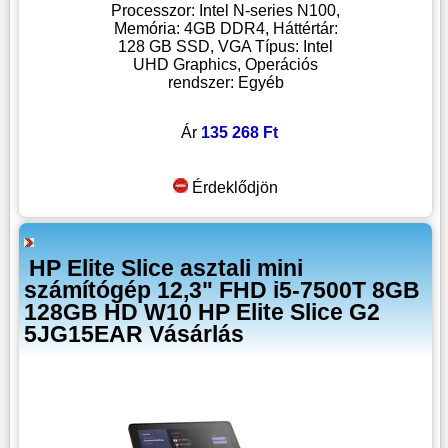
Processzor: Intel N-series N100,
Memória: 4GB DDR4, Háttértár:
128 GB SSD, VGA Típus: Intel
UHD Graphics, Operációs
rendszer: Egyéb
Ár
135 268 Ft
Érdeklődjön
HP Elite Slice asztali mini
számítógép 12,3" FHD i5-7500T 8GB
128GB HD W10 HP Elite Slice G2
5JG15EAR Vásárlás