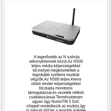
A legerősebb az N szériás
vékonykliensek közül.Az N500
teljes média képességekkel
bír,melyet megköveteltek a
leginkább szellemi munkát
végzők.Az N500 teljes kliens
oldali render képességekkel
bír,dupla monitoros
támogatással,és vezeték nélküli
csatlakozással.Természetesen
ugyan úgy NumoTM 3 SoC
chippel rendelkezik az eszköz,így
új mércét állít fel a legjobb ár/érték