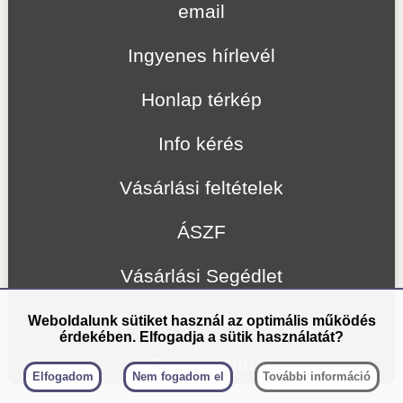
email
Ingyenes hírlevél
Honlap térkép
Info kérés
Vásárlási feltételek
ÁSZF
Vásárlási Segédlet
Szállítási Feltételek
Weboldalunk sütiket használ az optimális működés
érdekében. Elfogadja a sütik használatát?
Gyors Menü
Elfogadom
Nem fogadom el
További információ