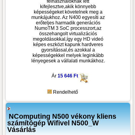
felhasználóknak lett
kifejlesztve,akik könnyebb
képességeket követelnek meg a
munkájukhoz. Az N400 egyesíti az
erőteljes harmadik generációs
NumoTM 3 SoC processzort,az
összehangolt virtualizációs
megoldásokkal,így egy HD videó
képes eszközt kapunk hardveres
gyorsítással,és azokkal a
képességekkel melyek leginkább
lényegesek a vállalati munkákhoz.
Ár
15 646 Ft
Rendelhető
NComputing N500 vékony kliens
számítógép Wifivel N500_W
Vásárlás