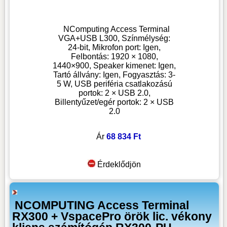
NComputing Access Terminal
VGA+USB L300, Színmélység:
24-bit, Mikrofon port: Igen,
Felbontás: 1920 × 1080,
1440×900, Speaker kimenet: Igen,
Tartó állvány: Igen, Fogyasztás: 3-
5 W, USB periféria csatlakozású
portok: 2 × USB 2.0,
Billentyűzet/egér portok: 2 × USB
2.0
Ár
68 834 Ft
Érdeklődjön
NCOMPUTING Access Terminal
RX300 + VspacePro örök lic. vékony