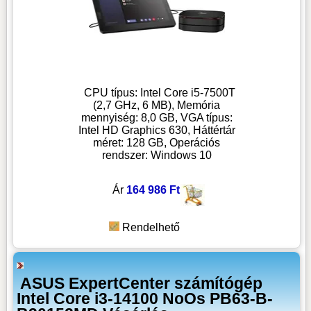
CPU típus: Intel Core i5-7500T
(2,7 GHz, 6 MB), Memória
mennyiség: 8,0 GB, VGA típus:
Intel HD Graphics 630, Háttértár
méret: 128 GB, Operációs
rendszer: Windows 10
Ár
164 986 Ft
Rendelhető
ASUS ExpertCenter számítógép
Intel Core i3-14100 NoOs PB63-B-