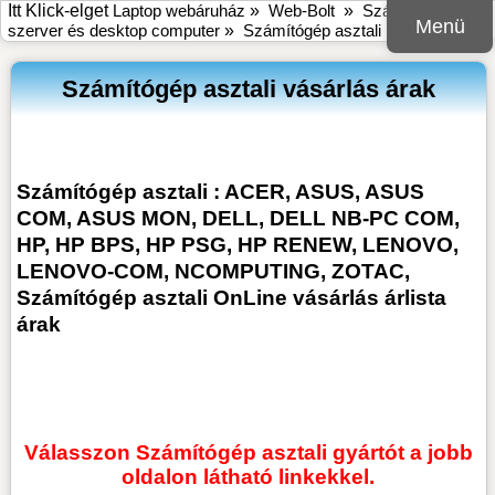
Itt Klick-elget
Laptop webáruház
»
Web-Bolt
»
Számítógép :
Menü
szerver és desktop computer
»
Számítógép asztali
Számítógép asztali vásárlás árak
Számítógép asztali : ACER, ASUS, ASUS
COM, ASUS MON, DELL, DELL NB-PC COM,
HP, HP BPS, HP PSG, HP RENEW, LENOVO,
LENOVO-COM, NCOMPUTING, ZOTAC,
Számítógép asztali OnLine vásárlás árlista
árak
Válasszon Számítógép asztali gyártót a jobb
oldalon látható linkekkel.