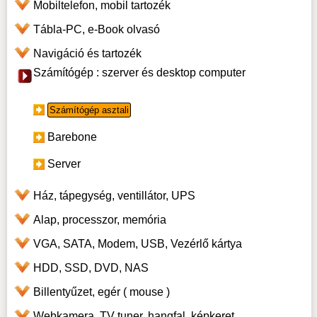
Mobiltelefon, mobil tartozék
Tábla-PC, e-Book olvasó
Navigáció és tartozék
Számítógép : szerver és desktop computer
Számítógép asztali
Barebone
Server
Ház, tápegység, ventillátor, UPS
Alap, processzor, memória
VGA, SATA, Modem, USB, Vezérlő kártya
HDD, SSD, DVD, NAS
Billentyűzet, egér ( mouse )
Webkamera, TV tuner, hangfal, képkeret