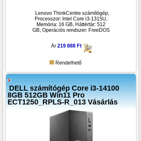
Lenovo ThinkCentre számítógép,
Processzor: Intel Core i3-1315U,
Memória: 16 GB, Háttértár: 512
GB, Operációs rendszer: FreeDOS
Ár
219 888 Ft
Rendelhető
DELL számítógép Core i3-14100
8GB 512GB Win11 Pro
ECT1250_RPLS-R_013 Vásárlás