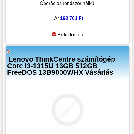
Operációs rendszer nélkül
Ár
192 761 Ft
Érdeklődjön
Lenovo ThinkCentre számítógép
Core i3-1315U 16GB 512GB
FreeDOS 13B9000WHX Vásárlás