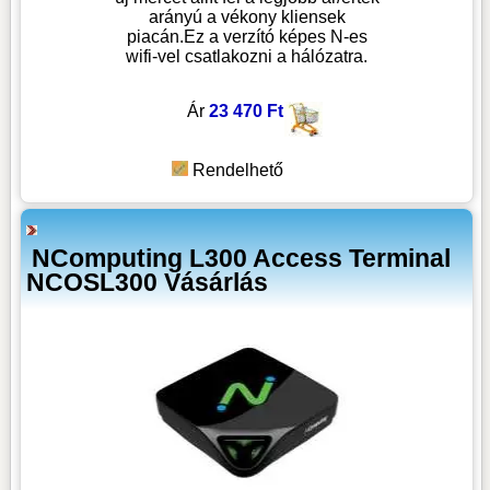
arányú a vékony kliensek
piacán.Ez a verzító képes N-es
wifi-vel csatlakozni a hálózatra.
Ár
23 470 Ft
Rendelhető
NComputing L300 Access Terminal
NCOSL300 Vásárlás