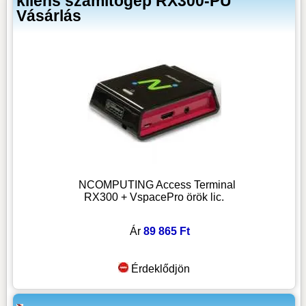
kliens számítógép RX300-PU
Vásárlás
NCOMPUTING Access Terminal
RX300 + VspacePro örök lic.
Ár
89 865 Ft
Érdeklődjön