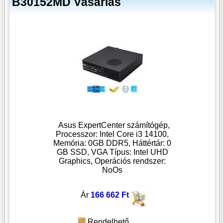
B30152MD Vásárlás
Asus ExpertCenter számítógép,
Processzor: Intel Core i3 14100,
Memória: 0GB DDR5, Háttértár: 0
GB SSD, VGA Típus: Intel UHD
Graphics, Operációs rendszer:
NoOs
Ár
166 662 Ft
Rendelhető