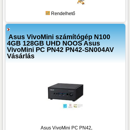
Rendelhető
Asus VivoMini számítógép N100
4GB 128GB UHD NOOS Asus
VivoMini PC PN42 PN42-SN004AV
Vásárlás
Asus VivoMini PC PN42,