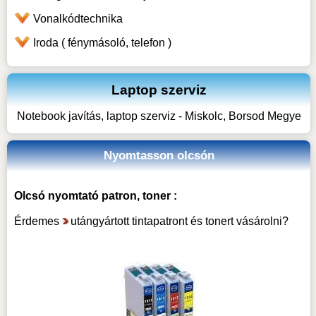
Vonalkódtechnika
Iroda ( fénymásoló, telefon )
Laptop szerviz
Notebook javítás, laptop szerviz - Miskolc, Borsod Megye
Nyomtasson olcsón
Olcsó nyomtató patron, toner :
Érdemes
utángyártott tintapatront és tonert vásárolni
?