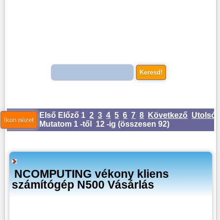
Első
Előző
1
2
3
4
5
6
7
8
Következő
Utolsó
Mutatom 1 -től 12 -ig (
összesen 92
)
NCOMPUTING vékony kliens
számítógép N500 Vásárlás