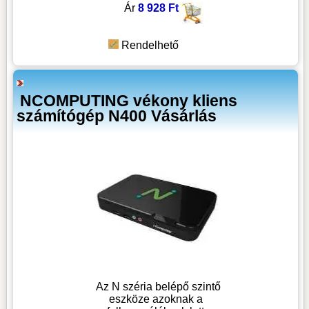
Ár
8 928 Ft
Rendelhető
NCOMPUTING vékony kliens
számítógép N400 Vásárlás
Az N széria belépő szintő
eszköze azoknak a