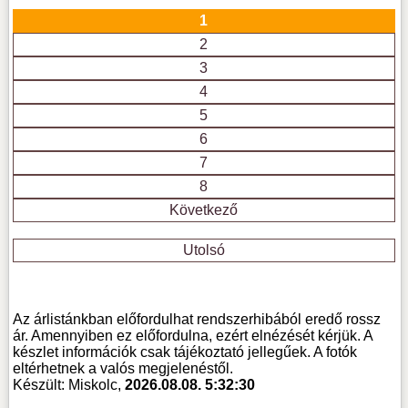
1
2
3
4
5
6
7
8
Következő
Utolsó
Az árlistánkban előfordulhat rendszerhibából eredő rossz
ár. Amennyiben ez előfordulna, ezért elnézését kérjük. A
készlet információk csak tájékoztató jellegűek. A fotók
eltérhetnek a valós megjelenéstől.
Készült: Miskolc,
2026.08.08. 5:32:30