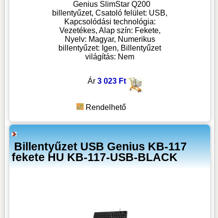
Genius SlimStar Q200
billentyűzet, Csatoló felület: USB,
Kapcsolódási technológia:
Vezetékes, Alap szín: Fekete,
Nyelv: Magyar, Numerikus
billentyűzet: Igen, Billentyűzet
világítás: Nem
Ár
3 023 Ft
Rendelhető
Billentyűzet USB Genius KB-117
fekete HU KB-117-USB-BLACK