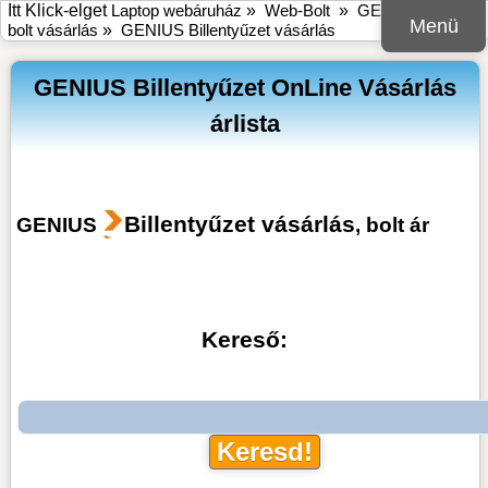
Itt Klick-elget
Laptop webáruház
»
Web-Bolt
»
GENIUS online
Menü
bolt vásárlás
»
GENIUS Billentyűzet vásárlás
GENIUS Billentyűzet OnLine Vásárlás
árlista
Billentyűzet vásárlás
GENIUS
, bolt ár
Kereső: