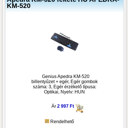
KM-520
Genius Apedra KM-520
billentyűzet + egér, Egér gombok
száma: 3, Egér érzékelő típusa:
Optikai, Nyelv: HUN
Ár
2 997 Ft
Rendelhető