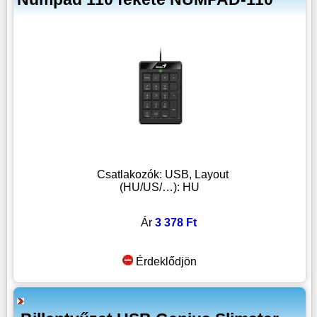
Csatlakozók: USB, Layout
(HU/US/…): HU
Ár
3 378 Ft
Érdeklődjön