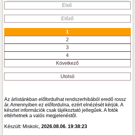
Első
Előző
1
2
3
4
Következő
Utolsó
Az árlistánkban előfordulhat rendszerhibából eredő rossz
ár. Amennyiben ez előfordulna, ezért elnézését kérjük. A
készlet információk csak tájékoztató jellegűek. A fotók
eltérhetnek a valós megjelenéstől.
Készült: Miskolc,
2026.08.06. 19:38:23