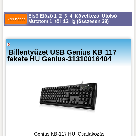
Első
Előző
1
2
3
4
Következő
Utolsó
Mutatom 1 -től 12 -ig (
összesen 38
)
Billentyűzet USB Genius KB-117
fekete HU Genius-31310016404
Genius KB-117 HU, Csatlakozás: