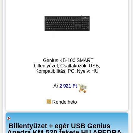
Genius KB-100 SMART
billentyűzet, Csatlakozók: USB,
Kompatibilitás: PC, Nyelv: HU
Ár
2 921 Ft
Rendelhető
Billentyűzet + egér USB Genius
Apedra KM-520 fekete HU APEDRA-