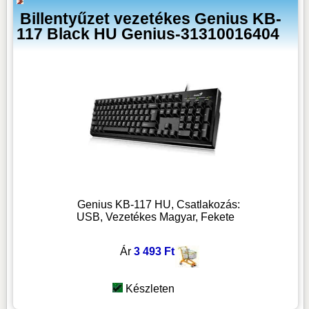
Billentyűzet vezetékes Genius KB-
117 Black HU Genius-31310016404
Genius KB-117 HU, Csatlakozás:
USB, Vezetékes Magyar, Fekete
Ár
3 493 Ft
Készleten