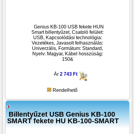
Genius KB-100 USB fekete HUN
Smart billentyűzet, Csatoló felület:
USB, Kapcsolódási technológia:
Vezetékes, Javasolt felhasználás:
Univerzális, Formátum: Standard,
Nyelv: Magyar, Kábel hosszúság:
150&
Ár
2 743 Ft
Rendelhető
Billentyűzet USB Genius KB-100
SMART fekete HU KB-100-SMART