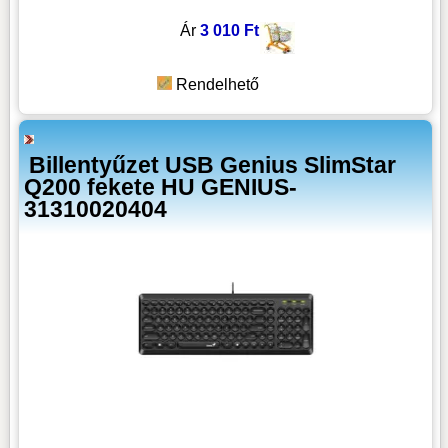
Ár
3 010 Ft
Rendelhető
Billentyűzet USB Genius SlimStar
Q200 fekete HU GENIUS-
31310020404