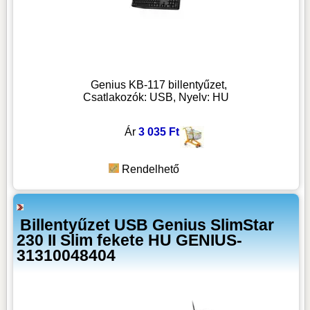
Genius KB-117 billentyűzet,
Csatlakozók: USB, Nyelv: HU
Ár
3 035 Ft
Rendelhető
Billentyűzet USB Genius SlimStar
230 II Slim fekete HU GENIUS-
31310048404