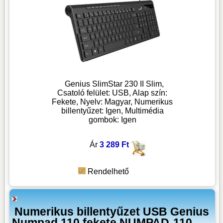
Genius SlimStar 230 II Slim,
Csatoló felület: USB, Alap szín:
Fekete, Nyelv: Magyar, Numerikus
billentyűzet: Igen, Multimédia
gombok: Igen
Ár
3 289 Ft
Rendelhető
Numerikus billentyűzet USB Genius
Numpad 110 fekete NUMPAD-110