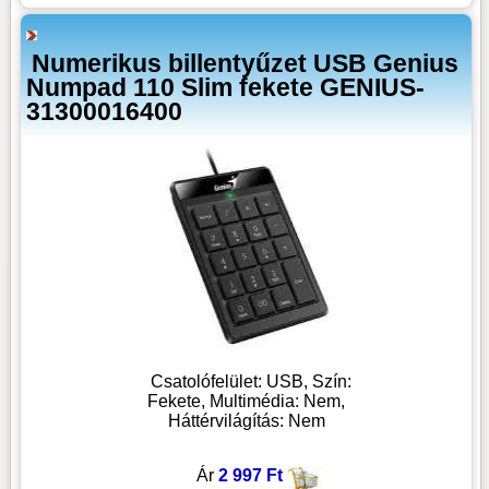
Numerikus billentyűzet USB Genius
Numpad 110 Slim fekete GENIUS-
31300016400
Csatolófelület: USB, Szín:
Fekete, Multimédia: Nem,
Háttérvilágítás: Nem
Ár
2 997 Ft