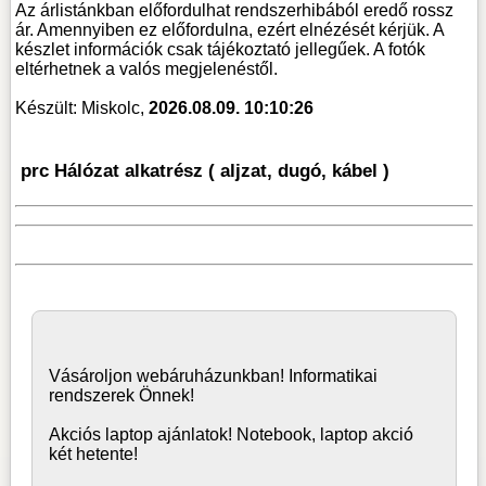
Az árlistánkban előfordulhat rendszerhibából eredő rossz
ár. Amennyiben ez előfordulna, ezért elnézését kérjük. A
készlet információk csak tájékoztató jellegűek. A fotók
eltérhetnek a valós megjelenéstől.
Készült: Miskolc,
2026.08.09. 10:10:26
prc Hálózat alkatrész ( aljzat, dugó, kábel )
Vásároljon
webáruház
unkban! Informatikai
rendszerek Önnek!
Akciós laptop ajánlatok! Notebook, laptop akció
két hetente!