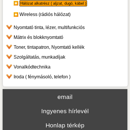
Hálózat alkatrész ( aljzat, dugó, kábel )
Wireless (rádiós hálózat)
Nyomtató tinta, lézer, multifunkciós
Mátrix és blokknyomtató
Toner, tintapatron, Nyomtató kellék
Szolgáltatás, munkadíjak
Vonalkódtechnika
Iroda ( fénymásoló, telefon )
email
Ingyenes hírlevél
Honlap térkép