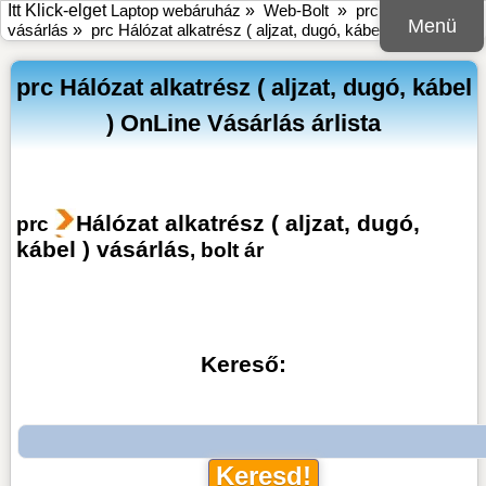
Itt Klick-elget
Laptop webáruház
»
Web-Bolt
»
prc online bolt
Menü
vásárlás
»
prc Hálózat alkatrész ( aljzat, dugó, kábel ) vásárlás
prc Hálózat alkatrész ( aljzat, dugó, kábel
) OnLine Vásárlás árlista
Hálózat alkatrész ( aljzat, dugó,
prc
kábel ) vásárlás
, bolt ár
Kereső: