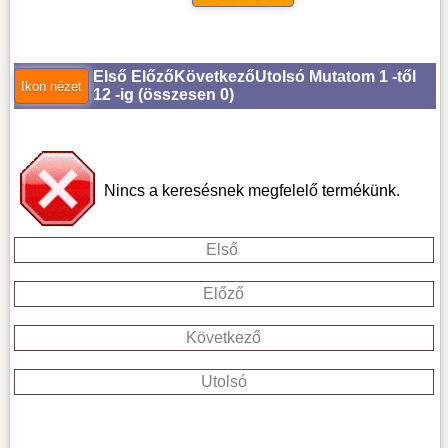
Első
Előző
Következő
Utolsó
Mutatom 1 -től
12 -ig (
összesen 0
)
Nincs a keresésnek megfelelő termékünk.
Első
Előző
Következő
Utolsó