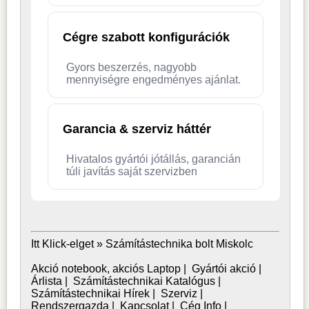
Cégre szabott konfigurációk
Gyors beszerzés, nagyobb
mennyiségre engedményes ajánlat.
Garancia & szerviz háttér
Hivatalos gyártói jótállás, garancián
túli javítás saját szervizben
Itt Klick-elget »
Számítástechnika bolt Miskolc
Akció notebook, akciós Laptop
|
Gyártói akció
|
Árlista
|
Számítástechnikai Katalógus
|
Számítástechnikai Hírek
|
Szerviz
|
Rendszergazda
|
Kapcsolat
|
Cég Info
|