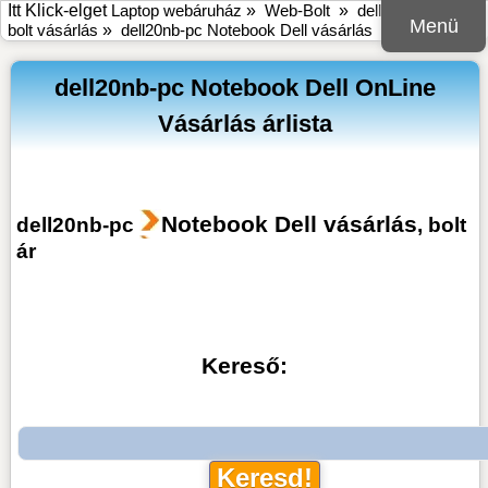
Itt Klick-elget
Laptop webáruház
»
Web-Bolt
»
dell20nb-pc online
Menü
bolt vásárlás
»
dell20nb-pc Notebook Dell vásárlás
dell20nb-pc Notebook Dell OnLine
Vásárlás árlista
Notebook Dell vásárlás
dell20nb-pc
, bolt
ár
Kereső: