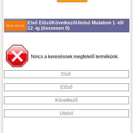
Első
Előző
Következő
Utolsó
Mutatom 1 -től
12 -ig (
összesen 0
)
Nincs a keresésnek megfelelő termékünk.
Első
Előző
Következő
Utolsó