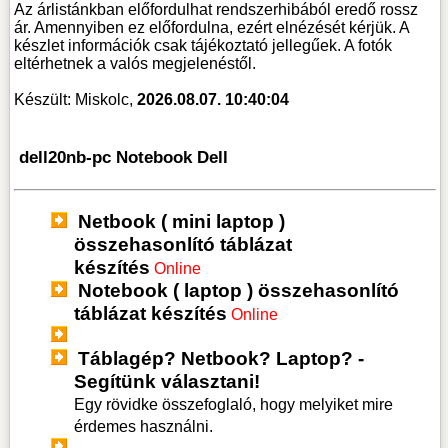
Az árlistánkban előfordulhat rendszerhibából eredő rossz
ár. Amennyiben ez előfordulna, ezért elnézését kérjük. A
készlet információk csak tájékoztató jellegűek. A fotók
eltérhetnek a valós megjelenéstől.
Készült: Miskolc,
2026.08.07. 10:40:04
dell20nb-pc Notebook Dell
Netbook ( mini laptop )
összehasonlító táblázat
készítés
Online
Notebook ( laptop ) összehasonlító
táblázat készítés
Online
Táblagép? Netbook? Laptop? -
Segítünk választani!
Egy rövidke összefoglaló, hogy melyiket mire
érdemes használni.