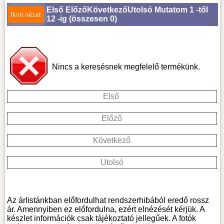
Első
Előző
Következő
Utolsó
Mutatom 1 -től
12 -ig (
összesen 0
)
Nincs a keresésnek megfelelő termékünk.
Első
Előző
Következő
Utolsó
Az árlistánkban előfordulhat rendszerhibából eredő rossz
ár. Amennyiben ez előfordulna, ezért elnézését kérjük. A
készlet információk csak tájékoztató jellegűek. A fotók