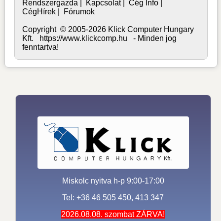
Rendszergazda
|
Kapcsolat
|
Cég Info
|
CégHírek
|
Fórumok
Copyright © 2005-2026 Klick Computer Hungary
Kft. https://www.klickcomp.hu - Minden jog
fenntartva!
Miskolc nyitva h-p 9:00-17:00
Tel: +36 46 505 450, 413 347
2026.08.08. szombat ZÁRVA!