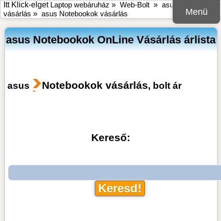
Itt Klick-elget
Laptop webáruház
»
Web-Bolt
»
asus online bolt
Menü
vásárlás
»
asus Notebookok vásárlás
asus Notebookok OnLine Vásárlás árlista
Notebookok vásárlás
asus
, bolt ár
Kereső: