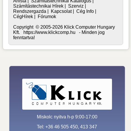
Árlista
|
Számítástechnikai Katalógus
|
Számítástechnikai Hírek
|
Szerviz
|
Rendszergazda
|
Kapcsolat
|
Cég Info
|
CégHírek
|
Fórumok
Copyright © 2005-2026 Klick Computer Hungary
Kft. https://www.klickcomp.hu - Minden jog
fenntartva!
Miskolc nyitva h-p 9:00-17:00
Tel: +36 46 505 450, 413 347