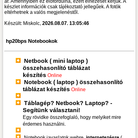
ár. Amennyiben ez előfordulna, ezért elnézését kérjük. A
készlet információk csak tájékoztató jellegűek. A fotók
eltérhetnek a valós megjelenéstől.
Készült: Miskolc,
2026.08.07. 13:05:46
hp20bps Notebookok
Netbook ( mini laptop )
összehasonlító táblázat
készítés
Online
Notebook ( laptop ) összehasonlító
táblázat készítés
Online
Táblagép? Netbook? Laptop? -
Segítünk választani!
Egy rövidke összefoglaló, hogy melyiket mire
érdemes használni.
Notebook javaslatok webre,
internetezésre
(