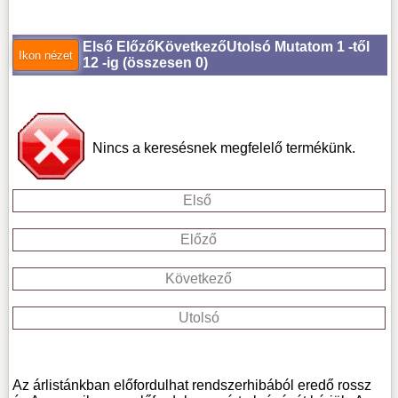
Első
Előző
Következő
Utolsó
Mutatom 1 -től
12 -ig (
összesen 0
)
Nincs a keresésnek megfelelő termékünk.
Első
Előző
Következő
Utolsó
Az árlistánkban előfordulhat rendszerhibából eredő rossz