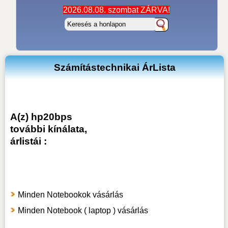
2026.08.08. szombat ZÁRVA!
Számítástechnikai ÁrLista
A(z) hp20bps
további kínálata,
árlistái :
Minden Notebookok vásárlás
Minden Notebook ( laptop ) vásárlás