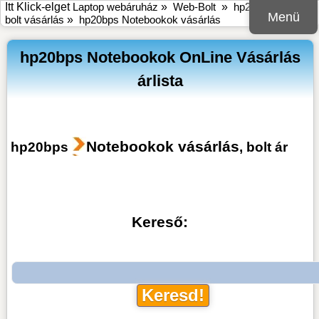
Itt Klick-elget
Laptop webáruház
»
Web-Bolt
»
hp20bps online
Menü
bolt vásárlás
»
hp20bps Notebookok vásárlás
hp20bps Notebookok OnLine Vásárlás
árlista
Notebookok vásárlás
hp20bps
, bolt ár
Kereső: