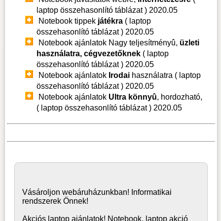
laptop összehasonlító táblázat )
2020.05
Notebook tippek
játékra
( laptop
összehasonlító táblázat )
2020.05
Notebook ajánlatok Nagy teljesítményû,
üzleti
használatra, cégvezetőknek
( laptop
összehasonlító táblázat )
2020.05
Notebook ajánlatok
Irodai
használatra ( laptop
összehasonlító táblázat )
2020.05
Notebook ajánlatok
Ultra könnyû
, hordozható,
( laptop összehasonlító táblázat )
2020.05
Vásároljon
webáruház
unkban! Informatikai
rendszerek Önnek!
Akciós laptop ajánlatok! Notebook, laptop akció