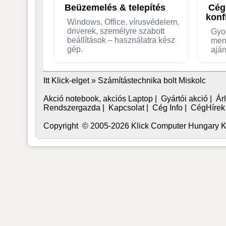
Beüzemelés & telepítés
Cég
konf
Windows, Office, vírusvédelem,
driverek, személyre szabott
Gyo
beállítások – használatra kész
men
gép.
aján
Itt Klick-elget »
Számítástechnika bolt Miskolc
Akció notebook, akciós Laptop
|
Gyártói akció
|
Árl
Rendszergazda
|
Kapcsolat
|
Cég Info
|
CégHírek
Copyright © 2005-2026 Klick Computer Hungary Kft