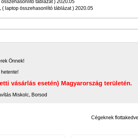
 összehasonlító táblázat )
2020.05
 ( laptop összehasonlító táblázat )
2020.05
zerek Önnek!
 hetente!
letti vásárlás esetén) Magyarország területén.
avítás Miskolc, Borsod
Cégeknek flottaked