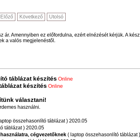
Előző
Következő
Utolsó
z ár. Amennyiben ez előfordulna, ezért elnézését kérjük. A kész
nek a valós megjelenéstől.
tó táblázat készítés
Online
táblázat készítés
Online
tünk választani!
érdemes használni.
laptop összehasonlító táblázat )
2020.05
ó táblázat )
2020.05
i használatra, cégvezetőknek
( laptop összehasonlító táblázat 