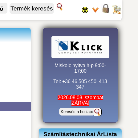
fó
Miskolc nyitva h-p 9:00-
17:00
Tel: +36 46 505 450, 413
347
2026.08.08. szombat
ZÁRVA!
Számítástechnikai ÁrLista