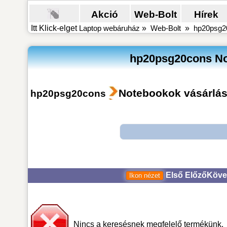
Akció
Web-Bolt
Hírek
Itt Klick-elget
Laptop webáruház
»
Web-Bolt
»
hp20psg20
hp20psg20cons Not
Notebookok vásárlá
hp20psg20cons
Első
Előző
Köve
Nincs a keresésnek megfelelő termékünk.