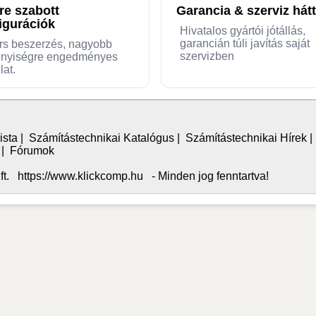
re szabott
Garancia & szerviz hátt
igurációk
Hivatalos gyártói jótállás,
garancián túli javítás saját
rs beszerzés, nagyobb
szervizben
nyiségre engedményes
lat.
ista
|
Számítástechnikai Katalógus
|
Számítástechnikai Hírek
|
Fórumok
. https://www.klickcomp.hu - Minden jog fenntartva!