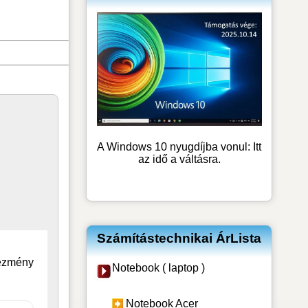
A Windows 10 nyugdíjba vonul: Itt
az idő a váltásra.
Számítástechnikai ÁrLista
vezmény
Notebook ( laptop )
Notebook Acer