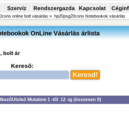
Szervíz
Rendszergazda
Kapcsolat
Cégin
cons online bolt vásárlás
»
hp20psg20cons Notebookok vásárlás
ebookok OnLine Vásárlás árlista
s
, bolt ár
Kereső:
tkező
Utolsó
Mutatom 1 -től 12 -ig (
összesen 0
)