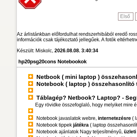
Első
Az árlistánkban előfordulhat rendszerhibából eredő ross
információk csak tájékoztató jellegűek. A fotók eltérhet
Készült: Miskolc,
2026.08.08. 3:40:34
hp20psg20cons Notebookok
Netbook ( mini laptop ) összehasonlí
Notebook ( laptop ) összehasonlító 
Táblagép? Netbook? Laptop? - Segí
Egy rövidke összefoglaló, hogy melyiket mire 
Notebook javaslatok webre,
internetezésre
( 
Notebook tippek
játékra
( laptop összehasonlít
Notebook ajánlatok Nagy teljesítményû,
üzlet