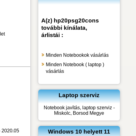
A(z) hp20psg20cons
további kínálata,
let
árlistái :
Minden Notebookok vásárlás
Minden Notebook ( laptop )
vásárlás
Laptop szerviz
Notebook javítás, laptop szerviz -
Miskolc, Borsod Megye
)
2020.05
Windows 10 helyett 11