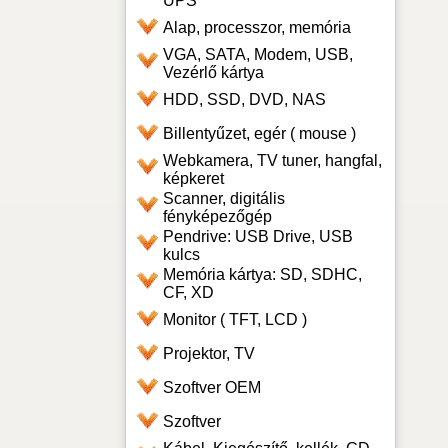
UPS
Alap, processzor, memória
VGA, SATA, Modem, USB,
Vezérlő kártya
HDD, SSD, DVD, NAS
Billentyűzet, egér ( mouse )
Webkamera, TV tuner, hangfal,
képkeret
Scanner, digitális
fényképezőgép
Pendrive: USB Drive, USB
kulcs
Memória kártya: SD, SDHC,
CF, XD
Monitor ( TFT, LCD )
Projektor, TV
Szoftver OEM
Szoftver