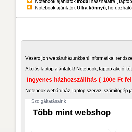
Notebook ajánlatok
Irodai
használatra ( laptop
Notebook ajánlatok
Ultra könnyû
, hordozható,
Vásároljon
webáruház
unkban! Informatikai rends
Akciós laptop ajánlatok! Notebook, laptop akció két
Ingyenes házhozszállítás ( 100e Ft fe
Notebook webáruház, laptop
szerviz, számítógép j
Szolgáltatásaink
Több mint webshop