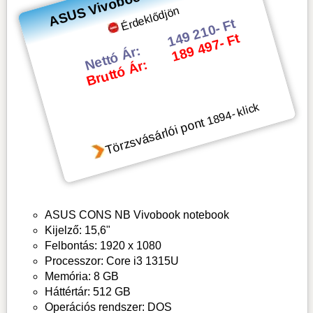
Érdeklődjön
149 210- Ft
189 497- Ft
Nettó Ár:
Bruttó Ár:
- klick
1894
Törzsvásárlói pont
ASUS CONS NB Vivobook notebook
Kijelző: 15,6"
Felbontás: 1920 x 1080
Processzor: Core i3 1315U
Memória: 8 GB
Háttértár: 512 GB
Operációs rendszer: DOS