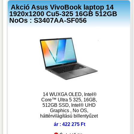
Akció Asus VivoBook laptop 14
1920x1200 Cu5-325 16GB 512GB
NoOs : S3407AA-SF056
14 WUXGA OLED, Intel®
Core™ Ultra 5 325, 16GB,
512GB SSD, Intel® UHD
Graphics , No OS,
háttérvilágítású billentyűzet
ár : 422 275 Ft