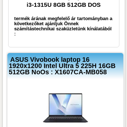
i3-1315U 8GB 512GB DOS
termék árának megfelelő ár tartományban a
következőket ajánljuk Önnek
számítástechnikai szaküzletünk kínálatából
:
ASUS Vivobook laptop 16
1920x1200 Intel Ultra 5 225H 16GB
512GB NoOs : X1607CA-MB058