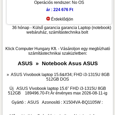
Operációs rendszer: No OS
ár : 224 676 Ft
Érdeklődjön
36 hónap - Külső garancia garancia
Laptop (notebook)
webáruház, számítástechnika bolt
Klick Computer Hungary Kft. - Vásároljon egy megbízható
számítástechnikai szaküzletben:
ASUS
»
Notebook Asus ASUS
»
ASUS Vivobook laptop 15.6&#34; FHD i3-1315U 8GB
512GB DOS
Új
ASUS Vivobook laptop 15.6" FHD i3-1315U 8GB
512GB
189496.70
-Ft Ár érvényes max
2026-08-11-
ig
Gyártó :
ASUS
Azonosító :
X1504VA-BQ1105W
: