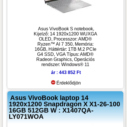
Asus VivoBook S notebook,
Kijelző: 14 1920x1200 WUXGA
OLED, Processzor: AMD®
Ryzen™ AI 7 350, Memória:
16GB, Háttértár: 1TB M.2 PCIe
G4 SSD, VGA Típus: AMD®
Radeon Graphics, Operációs
rendszer: Windows® 11
ár : 443 852 Ft
Érdeklődjön
Asus VivoBook laptop 14
1920x1200 Snapdragon X X1-26-100
16GB 512GB W : X1407QA-
LY071WOA