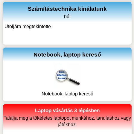
Számítástechnika kínálatunk
ból
Utoljára megtekintette
Notebook, laptop kereső
Notebook, laptop kereső
Laptop vásárlás 3 lépésben
Találja meg a tökéletes laptopot munkához, tanuláshoz vagy
játékhoz.