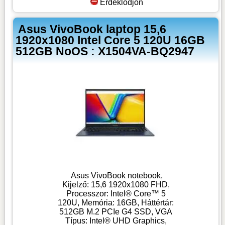
Érdeklődjön
Asus VivoBook laptop 15,6
1920x1080 Intel Core 5 120U 16GB
512GB NoOS : X1504VA-BQ2947
Asus VivoBook notebook,
Kijelző: 15,6 1920x1080 FHD,
Processzor: Intel® Core™ 5
120U, Memória: 16GB, Háttértár:
512GB M.2 PCIe G4 SSD, VGA
Típus: Intel® UHD Graphics,