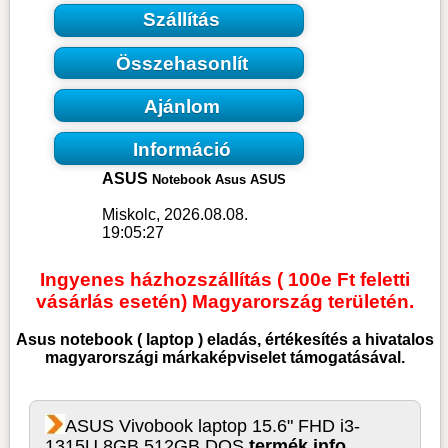
Szállítás
Összehasonlít
Ajánlom
Információ
ASUS
Notebook Asus ASUS
Miskolc, 2026.08.08.
19:05:27
Ingyenes házhozszállítás ( 100e Ft feletti
vásárlás esetén) Magyarország területén.
Asus notebook ( laptop )
eladás, értékesítés a hivatalos
magyarországi márkaképviselet támogatásával.
ASUS Vivobook laptop 15.6" FHD i3-
1315U 8GB 512GB DOS
termék info.