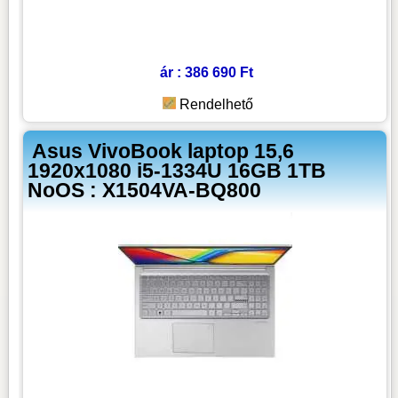
ár : 386 690 Ft
Rendelhető
Asus VivoBook laptop 15,6
1920x1080 i5-1334U 16GB 1TB
NoOS : X1504VA-BQ800