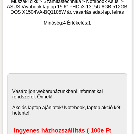
Műszaki cikk > Számítástechnika >
Notebook Asus
>
ASUS Vivobook laptop 15.6" FHD i3-1315U 8GB 512GB
DOS X1504VA-BQ1105W ár, vásárlás adat-lap, leírás
Minőség:
4
Értékelés:
1
Vásároljon
webáruház
unkban! Informatikai
rendszerek Önnek!
Akciós laptop ajánlatok! Notebook, laptop akció két
hetente!
Ingyenes házhozszállítás ( 100e Ft