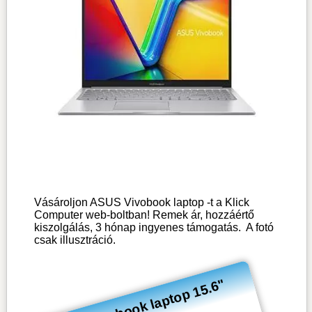
Vásároljon ASUS Vivobook laptop -t a Klick
Computer web-boltban! Remek ár, hozzáértő
kiszolgálás, 3 hónap ingyenes támogatás.
A fotó
csak illusztráció.
ASUS Vivobook laptop 15.6"