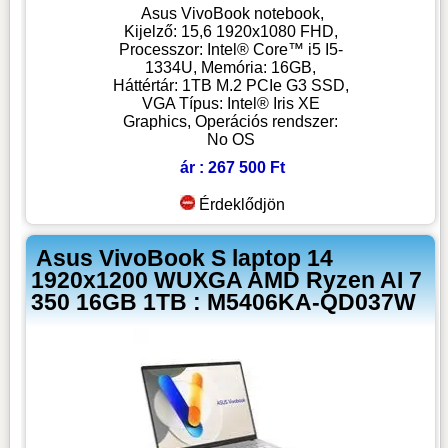
Asus VivoBook notebook,
Kijelző: 15,6 1920x1080 FHD,
Processzor: Intel® Core™ i5 I5-
1334U, Memória: 16GB,
Háttértár: 1TB M.2 PCIe G3 SSD,
VGA Típus: Intel® Iris XE
Graphics, Operációs rendszer:
No OS
ár : 267 500 Ft
Érdeklődjön
Asus VivoBook S laptop 14
1920x1200 WUXGA AMD Ryzen AI 7
350 16GB 1TB : M5406KA-QD037W