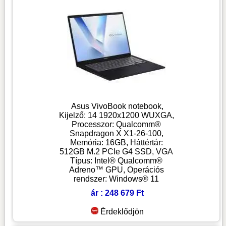
Asus VivoBook notebook,
Kijelző: 14 1920x1200 WUXGA,
Processzor: Qualcomm®
Snapdragon X X1-26-100,
Memória: 16GB, Háttértár:
512GB M.2 PCIe G4 SSD, VGA
Típus: Intel® Qualcomm®
Adreno™ GPU, Operációs
rendszer: Windows® 11
ár : 248 679 Ft
Érdeklődjön